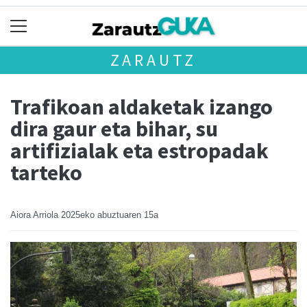
ZARAUTZ
Trafikoan aldaketak izango
dira gaur eta bihar, su
artifizialak eta estropadak
tarteko
Aiora Arriola
2025eko abuztuaren 15a