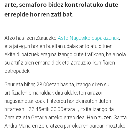
arte, semaforo bidez kontrolatuko dute
errepide horren zati bat.
Atzo hasi zen Zarauzko
Aste Nagusiko ospakizunak
,
eta jai egun horien bueltan udalak antolatu dituen
ekitaldi batzuek eragina izango dute trafikoan, hala nola
su artifizialen emanaldiek eta Zarauzko ikurriñaren
estropadek.
Gaur eta bihar, 23:00etan hasita, izango diren su
artifizialen emanaldiak dira aldaketen arrazoi
nagusienetarikoak. Hitzordu horiek irauten duten
bitartean –22:45etik 00:00etara–, itxita izango da
Zarautz eta Getaria arteko errepidea. Hain zuzen, Santa
Andra Mariaren zeruratzea parrokiaren parean moztuko