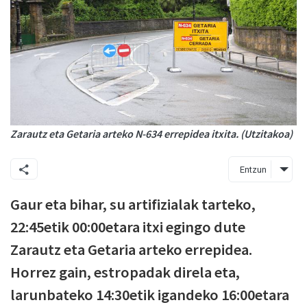
Zarautz eta Getaria arteko N-634 errepidea itxita. (Utzitakoa)
Entzun
Gaur eta bihar, su artifizialak tarteko,
22:45etik 00:00etara itxi egingo dute
Zarautz eta Getaria arteko errepidea.
Horrez gain, estropadak direla eta,
larunbateko 14:30etik igandeko 16:00etara