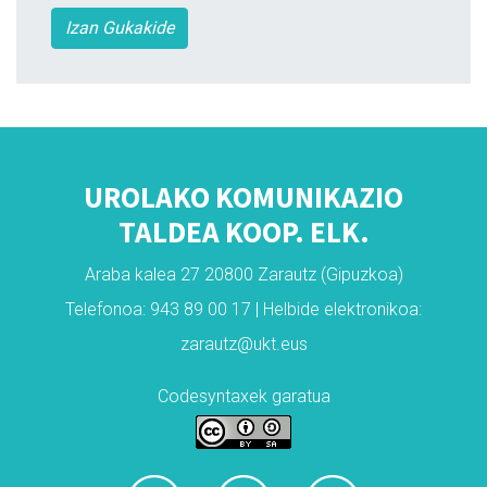
Izan Gukakide
UROLAKO KOMUNIKAZIO
TALDEA KOOP. ELK.
Araba kalea 27 20800 Zarautz (Gipuzkoa)
Telefonoa: 943 89 00 17 | Helbide elektronikoa:
zarautz@ukt.eus
Codesyntaxek garatua