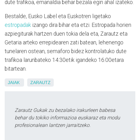
dute trafikoa, emanaldia behar bezala egin ahal izateko.
Bestalde, Eusko Label eta Euskotren ligetako
estropadak
izango dira bihar eta etzi. Estropada horien
azpiegiturak hartzen duen tokia dela eta, Zarautz eta
Getaria arteko errepidearen zati batean, lehenengo
tunelaren ostean, semaforo bidez kontrolatuko dute
trafikoa larunbateko 14:30etik igandeko 16:00etara
bitartean.
JAIAK
ZARAUTZ
Zarautz Gukak zu bezalako irakurleen babesa
behar du tokiko informazioa euskaraz eta modu
profesionalean lantzen jarraitzeko.