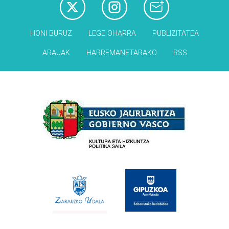
HONI BURUZ
LEGE OHARRA
PUBLIZITATEA
ARAUAK
HARREMANETARAKO
RSS
Babesleak