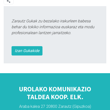
Zarautz Gukak zu bezalako irakurleen babesa
behar du tokiko informazioa euskaraz eta modu
profesionalean lantzen jarraitzeko.
Izan Gukakide
UROLAKO KOMUNIKAZIO
TALDEA KOOP. ELK.
Araba kalea 27 20800 Zarautz (Gipuzkoa)