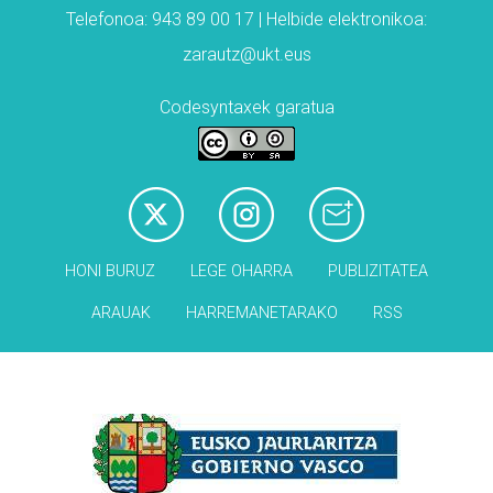
Telefonoa: 943 89 00 17 | Helbide elektronikoa:
zarautz@ukt.eus
Codesyntaxek garatua
HONI BURUZ
LEGE OHARRA
PUBLIZITATEA
ARAUAK
HARREMANETARAKO
RSS
Babesleak