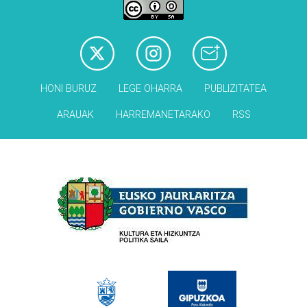
HONI BURUZ
LEGE OHARRA
PUBLIZITATEA
ARAUAK
HARREMANETARAKO
RSS
Babesleak