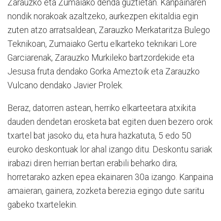
Zarauzko eta Zumaiako denda guztietan. Kanpainaren
nondik norakoak azaltzeko, aurkezpen ekitaldia egin
zuten atzo arratsaldean, Zarauzko Merkataritza Bulego
Teknikoan, Zumaiako Gertu elkarteko teknikari Lore
Garciarenak, Zarauzko Murkileko bartzordekide eta
Jesusa fruta dendako Gorka Ameztoik eta Zarauzko
Vulcano dendako Javier Prolek.
Beraz, datorren astean, herriko elkarteetara atxikita
dauden dendetan erosketa bat egiten duen bezero orok
txartel bat jasoko du, eta hura hazkatuta, 5 edo 50
euroko deskontuak lor ahal izango ditu. Deskontu sariak
irabazi diren herrian bertan erabili beharko dira;
horretarako azken epea ekainaren 30a izango. Kanpaina
amaieran, gainera, zozketa berezia egingo dute saritu
gabeko txartelekin.