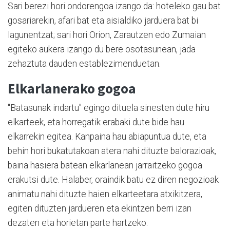
Sari berezi hori ondorengoa izango da: hoteleko gau bat
gosariarekin, afari bat eta aisialdiko jarduera bat bi
lagunentzat; sari hori Orion, Zarautzen edo Zumaian
egiteko aukera izango du bere osotasunean, jada
zehaztuta dauden establezimenduetan.
Elkarlanerako gogoa
"Batasunak indartu" egingo dituela sinesten dute hiru
elkarteek, eta horregatik erabaki dute bide hau
elkarrekin egitea. Kanpaina hau abiapuntua dute, eta
behin hori bukatutakoan atera nahi dituzte balorazioak,
baina hasiera batean elkarlanean jarraitzeko gogoa
erakutsi dute. Halaber, oraindik batu ez diren negozioak
animatu nahi dituzte haien elkarteetara atxikitzera,
egiten dituzten jardueren eta ekintzen berri izan
dezaten eta horietan parte hartzeko.