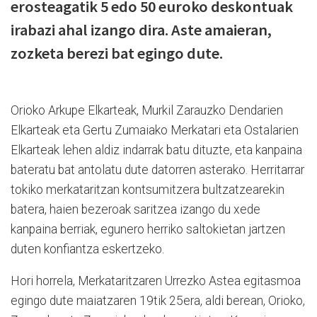
erosteagatik 5 edo 50 euroko deskontuak
irabazi ahal izango dira. Aste amaieran,
zozketa berezi bat egingo dute.
Orioko Arkupe Elkarteak, Murkil Zarauzko Dendarien
Elkarteak eta Gertu Zumaiako Merkatari eta Ostalarien
Elkarteak lehen aldiz indarrak batu dituzte, eta kanpaina
bateratu bat antolatu dute datorren asterako. Herritarrar
tokiko merkataritzan kontsumitzera bultzatzearekin
batera, haien bezeroak saritzea izango du xede
kanpaina berriak, egunero herriko saltokietan jartzen
duten konfiantza eskertzeko.
Hori horrela, Merkataritzaren Urrezko Astea egitasmoa
egingo dute maiatzaren 19tik 25era, aldi berean, Orioko,