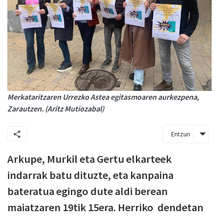
Merkataritzaren Urrezko Astea egitasmoaren aurkezpena,
Zarautzen. (Aritz Mutiozabal)
Entzun
Arkupe, Murkil eta Gertu elkarteek
indarrak batu dituzte, eta kanpaina
bateratua egingo dute aldi berean
maiatzaren 19tik 15era. Herriko dendetan