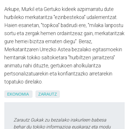
Arkupe, Murkil eta Gertuko kideek azpimarratu dute
hurbileko merkataritza "ezinbestekoa" udalerrientzat.
Haien esanetan, "topikoa" badirudi ere, "milaka lanpostu
sortu eta zergak hemen ordaintzeaz gain, merkataritzak
gure herriei bizitza ematen diegu". Beraz,
Merkataritzaren Urrezko Astea bezalako egitasmoekin
herritarrak tokiko saltokietara "hurbiltzen jarraitzera"
animatu nahi dituzte, gertukoen aholkularitza
pertsonalizatuarekin eta konfiantzazko arretarekin
topatuko direlako.
EKONOMIA
ZARAUTZ
Zarautz Gukak zu bezalako irakurleen babesa
behar du tokiko informazioa euskaraz eta modu