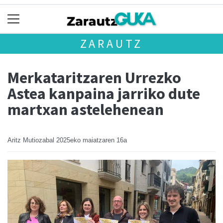
ZARAUTZ
Merkataritzaren Urrezko
Astea kanpaina jarriko dute
martxan astelehenean
Aritz Mutiozabal
2025eko maiatzaren 16a