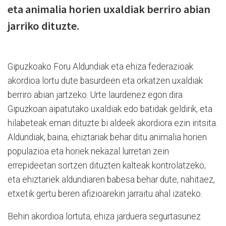
eta animalia horien uxaldiak berriro abian
jarriko dituzte.
Gipuzkoako Foru Aldundiak eta ehiza federazioak
akordioa lortu dute basurdeen eta orkatzen uxaldiak
berriro abian jartzeko. Urte laurdenez egon dira
Gipuzkoan aipatutako uxaldiak edo batidak geldirik, eta
hilabeteak eman dituzte bi aldeek akordiora ezin iritsita.
Aldundiak, baina, ehiztariak behar ditu animalia horien
populazioa eta horiek nekazal lurretan zein
errepideetan sortzen dituzten kalteak kontrolatzeko;
eta ehiztariek aldundiaren babesa behar dute, nahitaez,
etxetik gertu beren afizioarekin jarraitu ahal izateko.
Behin akordioa lortuta, ehiza jarduera segurtasunez