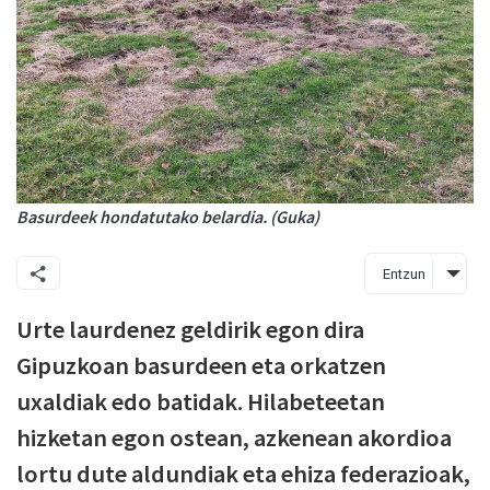
Basurdeek hondatutako belardia. (Guka)
Entzun
Urte laurdenez geldirik egon dira
Gipuzkoan basurdeen eta orkatzen
uxaldiak edo batidak. Hilabeteetan
hizketan egon ostean, azkenean akordioa
lortu dute aldundiak eta ehiza federazioak,