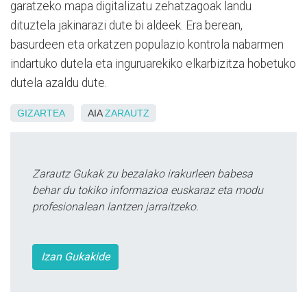
garatzeko mapa digitalizatu zehatzagoak landu
dituztela jakinarazi dute bi aldeek. Era berean,
basurdeen eta orkatzen populazio kontrola nabarmen
indartuko dutela eta inguruarekiko elkarbizitza hobetuko
dutela azaldu dute.
GIZARTEA
AIA
ZARAUTZ
Zarautz Gukak zu bezalako irakurleen babesa
behar du tokiko informazioa euskaraz eta modu
profesionalean lantzen jarraitzeko.
Izan Gukakide