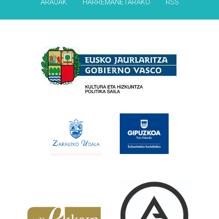
ARAUAK
HARREMANETARAKO
RSS
Babesleak