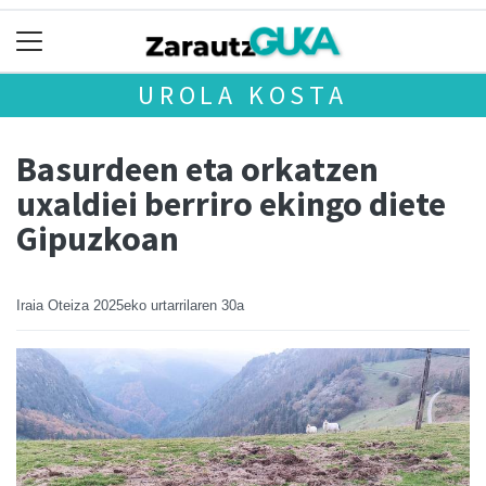
UROLA KOSTA
Basurdeen eta orkatzen
uxaldiei berriro ekingo diete
Gipuzkoan
Iraia Oteiza
2025eko urtarrilaren 30a