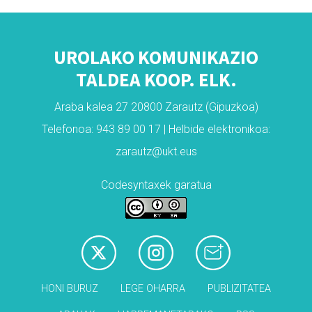
UROLAKO KOMUNIKAZIO
TALDEA KOOP. ELK.
Araba kalea 27 20800 Zarautz (Gipuzkoa)
Telefonoa: 943 89 00 17 | Helbide elektronikoa:
zarautz@ukt.eus
Codesyntaxek garatua
HONI BURUZ
LEGE OHARRA
PUBLIZITATEA