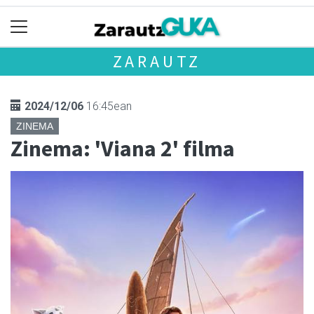
ZARAUTZ
2024/12/06
16:45ean
ZINEMA
Zinema: 'Viana 2' filma