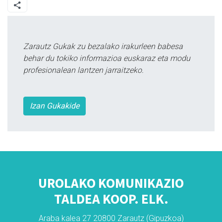
Zarautz Gukak zu bezalako irakurleen babesa
behar du tokiko informazioa euskaraz eta modu
profesionalean lantzen jarraitzeko.
Izan Gukakide
UROLAKO KOMUNIKAZIO
TALDEA KOOP. ELK.
Araba kalea 27 20800 Zarautz (Gipuzkoa)