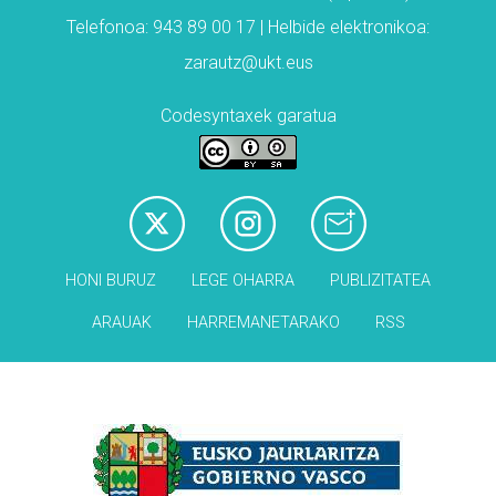
Telefonoa: 943 89 00 17 | Helbide elektronikoa:
zarautz@ukt.eus
Codesyntaxek garatua
HONI BURUZ
LEGE OHARRA
PUBLIZITATEA
ARAUAK
HARREMANETARAKO
RSS
Babesleak