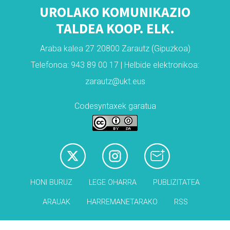
UROLAKO KOMUNIKAZIO
TALDEA KOOP. ELK.
Araba kalea 27 20800 Zarautz (Gipuzkoa)
Telefonoa: 943 89 00 17 | Helbide elektronikoa:
zarautz@ukt.eus
Codesyntaxek garatua
HONI BURUZ
LEGE OHARRA
PUBLIZITATEA
ARAUAK
HARREMANETARAKO
RSS