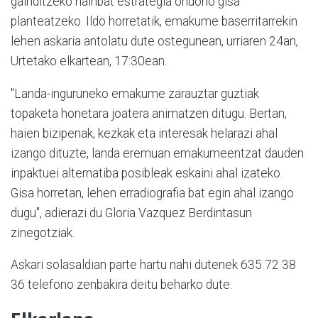
gainditzeko hainbat estrategia ondorio gisa
planteatzeko. Ildo horretatik, emakume baserritarrekin
lehen askaria antolatu dute ostegunean, urriaren 24an,
Urtetako elkartean, 17:30ean.
"Landa-inguruneko emakume zarauztar guztiak
topaketa honetara joatera animatzen ditugu. Bertan,
haien bizipenak, kezkak eta interesak helarazi ahal
izango dituzte, landa eremuan emakumeentzat dauden
inpaktuei alternatiba posibleak eskaini ahal izateko.
Gisa horretan, lehen erradiografia bat egin ahal izango
dugu", adierazi du Gloria Vazquez Berdintasun
zinegotziak.
Askari solasaldian parte hartu nahi dutenek 635 72 38
36 telefono zenbakira deitu beharko dute.