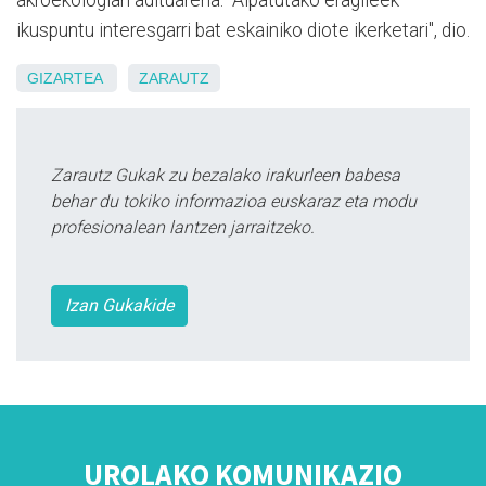
akroekologian adituarena. "Aipatutako eragileek
ikuspuntu interesgarri bat eskainiko diote ikerketari", dio.
GIZARTEA
ZARAUTZ
Zarautz Gukak zu bezalako irakurleen babesa
behar du tokiko informazioa euskaraz eta modu
profesionalean lantzen jarraitzeko.
Izan Gukakide
UROLAKO KOMUNIKAZIO