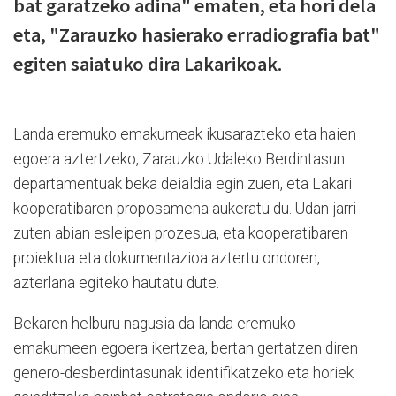
bat garatzeko adina" ematen, eta hori dela
eta, "Zarauzko hasierako erradiografia bat"
egiten saiatuko dira Lakarikoak.
Landa eremuko emakumeak ikusarazteko eta haien
egoera aztertzeko, Zarauzko Udaleko Berdintasun
departamentuak beka deialdia egin zuen, eta Lakari
kooperatibaren proposamena aukeratu du. Udan jarri
zuten abian esleipen prozesua, eta kooperatibaren
proiektua eta dokumentazioa aztertu ondoren,
azterlana egiteko hautatu dute.
Bekaren helburu nagusia da landa eremuko
emakumeen egoera ikertzea, bertan gertatzen diren
genero-desberdintasunak identifikatzeko eta horiek