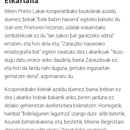
Elkarlana
Miren Prieto Lakari kooperatibako bazkideak azaldu
duenez, bekak "bide baten hasiera" egiteko balioko du.
Izan ere, Prietoren hitzetan, udalak eskainitako
zenbatekoak ez du "lan sakon bat garatzeko adina"
ematen, eta hori dela eta, "Zarauzko hasierako
erradiografia bat" egiten saiatuko dira Lakarikoak. "Ikusi
dugu datu orokor asko daudela, baina Zarauzkoak ez,
eta hori da landu nahi duguna, gertuko inguruetan
gertatzen dena", azpimarratu du.
Kooperatibako kideak azaldu duenez, baina, bidean ez
dira Lakariko kideak bakarrik ariko, beren jarduna ez
delako gehienetan ikerketetara bideratzen. Horregatik,
hainbat "bidelagunen laguntza" izango dute: alde batetik,
Asunek behatokiarena, eta, bestetik, Mirene Begiristain