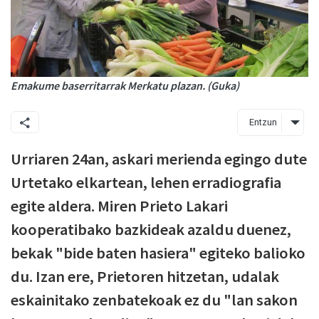
Emakume baserritarrak Merkatu plazan. (Guka)
Entzun
Urriaren 24an, askari merienda egingo dute
Urtetako elkartean, lehen erradiografia
egite aldera. Miren Prieto Lakari
kooperatibako bazkideak azaldu duenez,
bekak "bide baten hasiera" egiteko balioko
du. Izan ere, Prietoren hitzetan, udalak
eskainitako zenbatekoak ez du "lan sakon