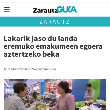
ZARAUTZ
Lakarik jaso du landa
eremuko emakumeen egoera
aztertzeko beka
Aritz Mutiozabal
2024ko urriaren 21a