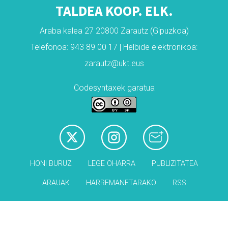
TALDEA KOOP. ELK.
Araba kalea 27 20800 Zarautz (Gipuzkoa)
Telefonoa: 943 89 00 17 | Helbide elektronikoa:
zarautz@ukt.eus
Codesyntaxek garatua
HONI BURUZ
LEGE OHARRA
PUBLIZITATEA
ARAUAK
HARREMANETARAKO
RSS
Babesleak