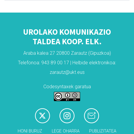
UROLAKO KOMUNIKAZIO
TALDEA KOOP. ELK.
Araba kalea 27 20800 Zarautz (Gipuzkoa)
Telefonoa: 943 89 00 17 | Helbide elektronikoa:
zarautz@ukt.eus
Codesyntaxek garatua
HONI BURUZ
LEGE OHARRA
PUBLIZITATEA