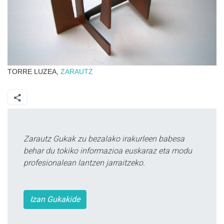
TORRE LUZEA,
ZARAUTZ
Zarautz Gukak zu bezalako irakurleen babesa
behar du tokiko informazioa euskaraz eta modu
profesionalean lantzen jarraitzeko.
Izan Gukakide