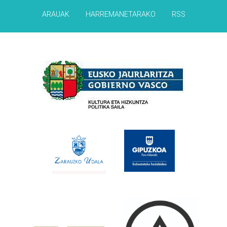
ARAUAK
HARREMANETARAKO
RSS
Babesleak