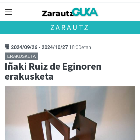
ZARAUTZ
2024/09/26 - 2024/10/27
18:00etan
ERAKUSKETA
Iñaki Ruiz de Eginoren
erakusketa