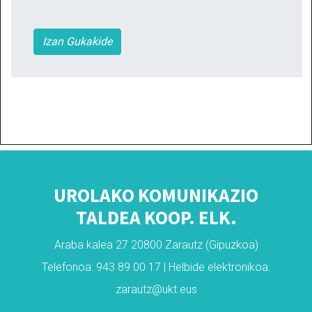
Izan Gukakide
UROLAKO KOMUNIKAZIO
TALDEA KOOP. ELK.
Araba kalea 27 20800 Zarautz (Gipuzkoa)
Telefonoa: 943 89 00 17 | Helbide elektronikoa:
zarautz@ukt.eus