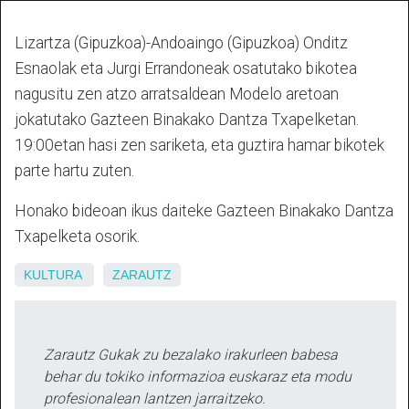
Lizartza (Gipuzkoa)-Andoaingo (Gipuzkoa) Onditz
Esnaolak eta Jurgi Errandoneak osatutako bikotea
nagusitu zen atzo arratsaldean Modelo aretoan
jokatutako Gazteen Binakako Dantza Txapelketan.
19:00etan hasi zen sariketa, eta guztira hamar bikotek
parte hartu zuten.
Honako bideoan ikus daiteke Gazteen Binakako Dantza
Txapelketa osorik.
KULTURA
ZARAUTZ
Zarautz Gukak zu bezalako irakurleen babesa
behar du tokiko informazioa euskaraz eta modu
profesionalean lantzen jarraitzeko.