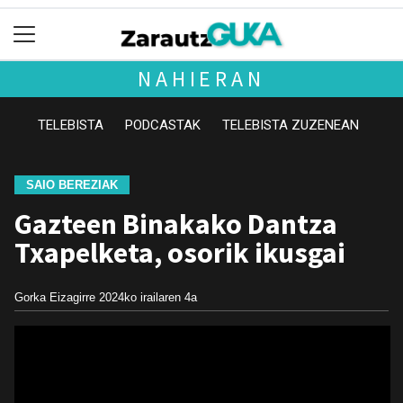
NAHIERAN
TELEBISTA
PODCASTAK
TELEBISTA ZUZENEAN
SAIO BEREZIAK
Gazteen Binakako Dantza
Txapelketa, osorik ikusgai
Gorka Eizagirre
2024ko irailaren 4a