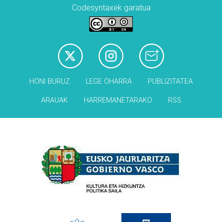
Codesyntaxek garatua
HONI BURUZ
LEGE OHARRA
PUBLIZITATEA
ARAUAK
HARREMANETARAKO
RSS
Babesleak