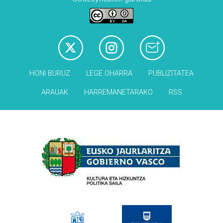
HONI BURUZ
LEGE OHARRA
PUBLIZITATEA
ARAUAK
HARREMANETARAKO
RSS
Babesleak