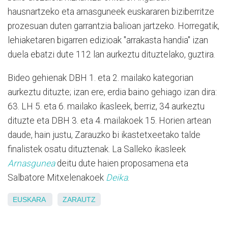
hausnartzeko eta arnasguneek euskararen biziberritze
prozesuan duten garrantzia balioan jartzeko. Horregatik,
lehiaketaren bigarren edizioak "arrakasta handia" izan
duela ebatzi dute 112 lan aurkeztu dituztelako, guztira.
Bideo gehienak DBH 1. eta 2. mailako kategorian
aurkeztu dituzte; izan ere, erdia baino gehiago izan dira:
63. LH 5. eta 6. mailako ikasleek, berriz, 34 aurkeztu
dituzte eta DBH 3. eta 4. mailakoek 15. Horien artean
daude, hain justu, Zarauzko bi ikastetxeetako talde
finalistek osatu dituztenak. La Salleko ikasleek
Arnasgunea
deitu dute haien proposamena eta
Salbatore Mitxelenakoek
Deika
.
EUSKARA
ZARAUTZ