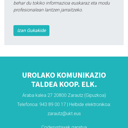
behar du tokiko informazioa euskaraz eta modu
profesionalean lantzen jarraitzeko.
Izan Gukakide
UROLAKO KOMUNIKAZIO
TALDEA KOOP. ELK.
Araba kalea 27 20800 Zarautz (Gipuzkoa)
Telefonoa: 943 89 00 17 | Helbide elektronikoa:
zarautz@ukt.eus
Codesyntaxek garatua