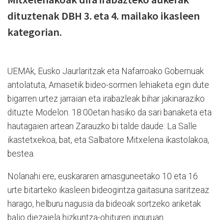
dituztenak DBH 3. eta 4. mailako ikasleen
kategorian.
UEMAk, Eusko Jaurlaritzak eta Nafarroako Gobernuak
antolatuta, Arnasetik bideo-sormen lehiaketa egin dute
bigarren urtez jarraian eta irabazleak bihar jakinaraziko
dituzte Modelon. 18:00etan hasiko da sari banaketa eta
hautagaien artean Zarauzko bi talde daude: La Salle
ikastetxekoa, bat, eta Salbatore Mitxelena ikastolakoa,
bestea.
Nolanahi ere, euskararen arnasguneetako 10 eta 16
urte bitarteko ikasleen bideogintza gaitasuna saritzeaz
harago, helburu nagusia da bideoak sortzeko ariketak
balio diezaiela hizkuntza-ohituren inguruan