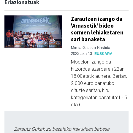
Erlazionatuak
Zarautzen izango da
'Arnasetik' bideo
sormen lehiaketaren
sari banaketa
Mireia Galarza Bastida
2023 aza 13
EUSKARA
Modelon izango da
hitzordua azaroaren 22an,
18:00etatik aurrera. Bertan,
2.000 euro banatuko
dituzte saritan, hiru
kategoriatan banatuta: LH5
eta 6, …
Zarautz Gukak zu bezalako irakurleen babesa