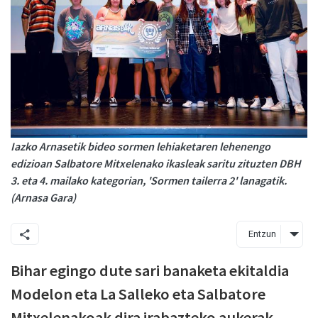
Iazko Arnasetik bideo sormen lehiaketaren lehenengo
edizioan Salbatore Mitxelenako ikasleak saritu zituzten DBH
3. eta 4. mailako kategorian, 'Sormen tailerra 2' lanagatik.
(Arnasa Gara)
Entzun
Bihar egingo dute sari banaketa ekitaldia
Modelon eta La Salleko eta Salbatore
Mitxelenakoak dira irabazteko aukerak