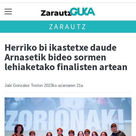
ZARAUTZ
Herriko bi ikastetxe daude
Arnasetik bideo sormen
lehiaketako finalisten artean
Jabi Gonzalez Toston
2023ko azaroaren 21a