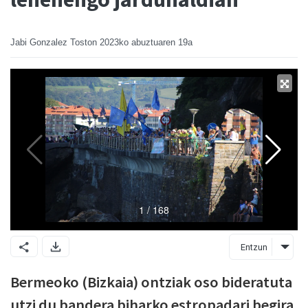
Jabi Gonzalez Toston
2023ko abuztuaren 19a
Entzun
Bermeoko (Bizkaia) ontziak oso bideratuta
utzi du bandera biharko estropadari begira,