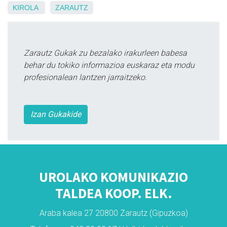
KIROLA
ZARAUTZ
Zarautz Gukak zu bezalako irakurleen babesa
behar du tokiko informazioa euskaraz eta modu
profesionalean lantzen jarraitzeko.
Izan Gukakide
UROLAKO KOMUNIKAZIO
TALDEA KOOP. ELK.
Araba kalea 27 20800 Zarautz (Gipuzkoa)