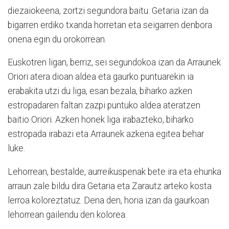
diezaiokeena, zortzi segundora baitu. Getaria izan da
bigarren erdiko txanda horretan eta seigarren denbora
onena egin du orokorrean.
Euskotren ligan, berriz, sei segundokoa izan da Arraunek
Oriori atera dioan aldea eta gaurko puntuarekin ia
erabakita utzi du liga, esan bezala, biharko azken
estropadaren faltan zazpi puntuko aldea ateratzen
baitio Oriori. Azken honek liga irabazteko, biharko
estropada irabazi eta Arraunek azkena egitea behar
luke.
Lehorrean, bestalde, aurreikuspenak bete ira eta ehunka
arraun zale bildu dira Getaria eta Zarautz arteko kosta
lerroa koloreztatuz. Dena den, horia izan da gaurkoan
lehorrean gailendu den kolorea.