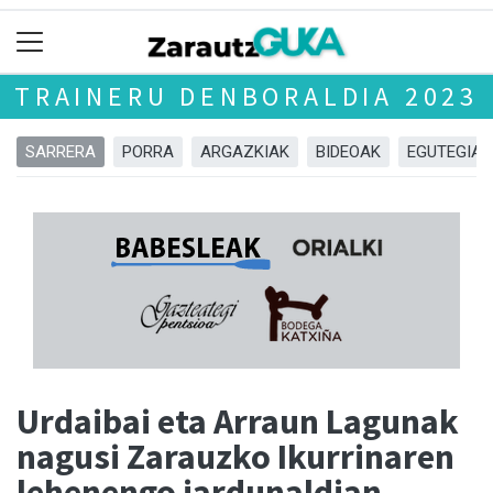
TRAINERU DENBORALDIA 2023
SARRERA
PORRA
ARGAZKIAK
BIDEOAK
EGUTEGIA
Urdaibai eta Arraun Lagunak
nagusi Zarauzko Ikurrinaren
lehenengo jardunaldian