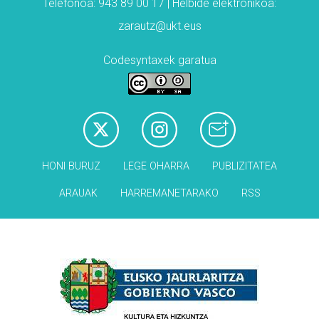
Telefonoa: 943 89 00 17 | Helbide elektronikoa:
zarautz@ukt.eus
Codesyntaxek garatua
HONI BURUZ
LEGE OHARRA
PUBLIZITATEA
ARAUAK
HARREMANETARAKO
RSS
Babesleak