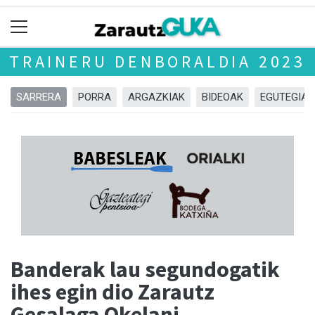
TRAINERU DENBORALDIA 2023
SARRERA
PORRA
ARGAZKIAK
BIDEOAK
EGUTEGIA
Banderak lau segundogatik
ihes egin dio Zarautz
Gesalaga Okelani