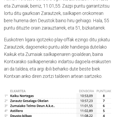
eta Zumaiak, berriz, 11:01,55. Zazpi puntu garrantzitsu
lortu ditu gaurkoan Zarautzek, sailkapen orokorrean
bere hurrena den Deustok baino hiru gehiago. Hala, 55
puntu dituzte orain zarauztarrek, eta 51, bizkaitarrek.
Euskotren ligara igotzeko play-offak ezingo ditu jokatu
Zarautzek, dagoeneko puntu alde handiegia dutelako
Kaikuk eta Zumaiak sailkapenaren goialdean, baina
Kontxarako sailkapenerako indartsu dagoela erakusten
ari da taldea, eta argi ibili beharko dute beste biek
Kontxan ariko diren zortzi taldeen artean sartzeko.