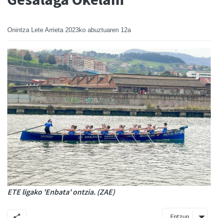
Onintza Lete Arrieta
2023ko abuztuaren 12a
ETE ligako 'Enbata' ontzia. (ZAE)
Entzun