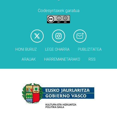
Codesyntaxek garatua
HONI BURUZ
LEGE OHARRA
PUBLIZITATEA
ARAUAK
HARREMANETARAKO
RSS
Babesleak