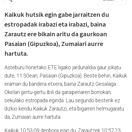
Kaikuk hutsik egin gabe jarraitzen du
estropadak irabazi eta irabazi, baina
Zarautz ere bikain aritu da gaurkoan
Pasaian (Gipuzkoa), Zumaiari aurre
hartuta.
Asteburu honetako ETE ligako jardunaldia gaur jokatu
dute, 11:30ean, Pasaian (Gipuzkoa). Beste behin, Kaikuk
eraman du bandera etxera, baina Zarautz Gesalaga
Okelan gertu-gertu ibili da garaipenaren borrokan,
sekulako estropada eginda. Lau segundo besterik ez
dizkio kendu Kaikuk Zarautzi, eta bigarren helmugaratu
da, Zumaiari aurre hartuta.
Kaikuk 10:53,09 denbora egin du, Zarautzek 10:57,23,