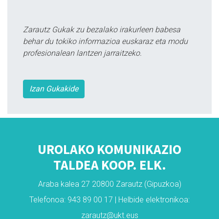
Zarautz Gukak zu bezalako irakurleen babesa
behar du tokiko informazioa euskaraz eta modu
profesionalean lantzen jarraitzeko.
Izan Gukakide
UROLAKO KOMUNIKAZIO
TALDEA KOOP. ELK.
Araba kalea 27 20800 Zarautz (Gipuzkoa)
Telefonoa: 943 89 00 17 | Helbide elektronikoa:
zarautz@ukt.eus