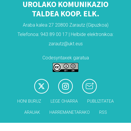
UROLAKO KOMUNIKAZIO
TALDEA KOOP. ELK.
Araba kalea 27 20800 Zarautz (Gipuzkoa)
Telefonoa: 943 89 00 17 | Helbide elektronikoa:
zarautz@ukt.eus
Codesyntaxek garatua
HONI BURUZ
LEGE OHARRA
PUBLIZITATEA
ARAUAK
HARREMANETARAKO
RSS
Babesleak