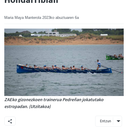
Maria Maya Manterola
2023ko abuztuaren 6a
ZAEko gizonezkoen trainerua Pedreñan jokatutako
estropadan. (Utzitakoa)
Entzun