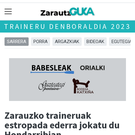
TRAINERU DENBORALDIA 2023
SARRERA
PORRA
ARGAZKIAK
BIDEOAK
EGUTEGIA
Zarauzko traineruak
estropada ederra jokatu du
Hondarribian