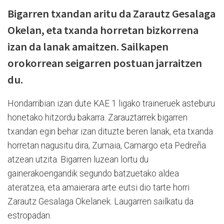
Bigarren txandan aritu da Zarautz Gesalaga
Okelan, eta txanda horretan bizkorrena
izan da lanak amaitzen. Sailkapen
orokorrean seigarren postuan jarraitzen
du.
Hondarribian izan dute KAE 1 ligako traineruek asteburu
honetako hitzordu bakarra. Zarauztarrek bigarren
txandan egin behar izan dituzte beren lanak, eta txanda
horretan nagusitu dira, Zumaia, Camargo eta Pedreña
atzean utzita. Bigarren luzean lortu du
gainerakoengandik segundo batzuetako aldea
ateratzea, eta amaierara arte eutsi dio tarte horri
Zarautz Gesalaga Okelanek. Laugarren sailkatu da
estropadan.