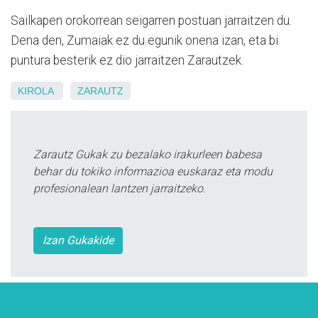
Sailkapen orokorrean seigarren postuan jarraitzen du.
Dena den, Zumaiak ez du egunik onena izan, eta bi
puntura besterik ez dio jarraitzen Zarautzek.
KIROLA
ZARAUTZ
Zarautz Gukak zu bezalako irakurleen babesa
behar du tokiko informazioa euskaraz eta modu
profesionalean lantzen jarraitzeko.
Izan Gukakide