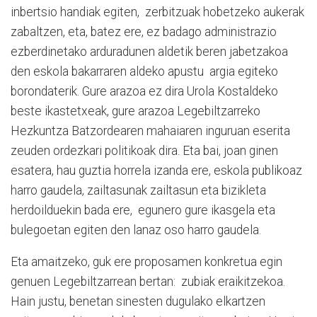
inbertsio handiak egiten, zerbitzuak hobetzeko aukerak
zabaltzen, eta, batez ere, ez badago administrazio
ezberdinetako arduradunen aldetik beren jabetzakoa
den eskola bakarraren aldeko apustu argia egiteko
borondaterik. Gure arazoa ez dira Urola Kostaldeko
beste ikastetxeak, gure arazoa Legebiltzarreko
Hezkuntza Batzordearen mahaiaren inguruan eserita
zeuden ordezkari politikoak dira. Eta bai, joan ginen
esatera, hau guztia horrela izanda ere, eskola publikoaz
harro gaudela, zailtasunak zailtasun eta bizikleta
herdoilduekin bada ere, egunero gure ikasgela eta
bulegoetan egiten den lanaz oso harro gaudela.
Eta amaitzeko, guk ere proposamen konkretua egin
genuen Legebiltzarrean bertan: zubiak eraikitzekoa.
Hain justu, benetan sinesten dugulako elkartzen