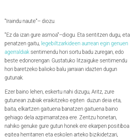
"Iraindu naute"– diozu.
"Ez da izan gure asmoa"–diogu. Eta sentitzen dugu, eta
penatzen gaitu,
legebiltzarkideen aurrean egin genuen
agerraldiak
sentimendu hori sortu badu zuregan, edo
beste edonorengan. Gustatuko litzaiguke sentimendu
hori baretzeko balioko balu jarraian idazten dugun
gutunak.
Ezer baino lehen, eskertu nahi dizugu, Aritz, zure
gutunean zubiak eraikitzeko egiten duzun deia eta,
baita, elkartzen gaituena banatzen gaituena baino
gehiago dela azpimarratzea ere. Zentzu honetan,
nahiko genuke gure gutun honek ere ekarpen positiboa
egitea herritarren eta eskolen arteko bizikidetzari,