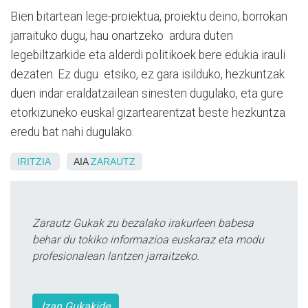
Bien bitartean lege-proiektua, proiektu deino, borrokan
jarraituko dugu, hau onartzeko ardura duten
legebiltzarkide eta alderdi politikoek bere edukia irauli
dezaten. Ez dugu etsiko, ez gara isilduko, hezkuntzak
duen indar eraldatzailean sinesten dugulako, eta gure
etorkizuneko euskal gizartearentzat beste hezkuntza
eredu bat nahi dugulako.
IRITZIA
AIA
ZARAUTZ
Zarautz Gukak zu bezalako irakurleen babesa
behar du tokiko informazioa euskaraz eta modu
profesionalean lantzen jarraitzeko.
Izan Gukakide