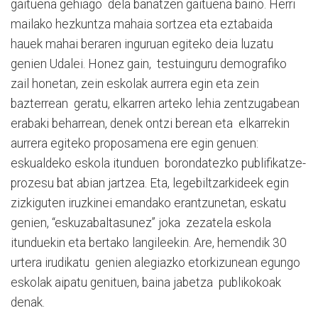
gaituena gehiago dela banatzen gaituena baino. Herri
mailako hezkuntza mahaia sortzea eta eztabaida
hauek mahai beraren inguruan egiteko deia luzatu
genien Udalei. Honez gain, testuinguru demografiko
zail honetan, zein eskolak aurrera egin eta zein
bazterrean geratu, elkarren arteko lehia zentzugabean
erabaki beharrean, denek ontzi berean eta elkarrekin
aurrera egiteko proposamena ere egin genuen:
eskualdeko eskola itunduen borondatezko publifikatze-
prozesu bat abian jartzea. Eta, legebiltzarkideek egin
zizkiguten iruzkinei emandako erantzunetan, eskatu
genien, “eskuzabaltasunez” joka zezatela eskola
itunduekin eta bertako langileekin. Are, hemendik 30
urtera irudikatu genien alegiazko etorkizunean egungo
eskolak aipatu genituen, baina jabetza publikokoak
denak.