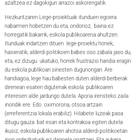
azaltzea ez dagokigun arrazoi askorengatik.
Hezkuntzaren Lege-proiektuak itunduen egoera
nabarmen hobetzen du eta, ondorioz, baina ez
horregatik bakarrik, eskola publikoarena ahultzen.
Itunduak indartzen dituen lege-proiektu honek,
hasieratik, alderdi politikoen babes oso zabala jaso du,
eta, ez dizugu ukatuko, horrek frustrazio handia eragin
du eskola publikoan sinesten dugunongan. Are
handiagoa, lege hau babesten duten alderdi berberak
direnean esaten digutenak eskola publikoaren
interesen alde jardungo dutela. Aporia irensteko zaila
inondik ere. Edo oximorona, otsoa artzain
(erreferentzia lokala erabiliz). Hilabete luzeak pasa
ditugu gauza bat esan eta kontrakoa egiten dutela
ikusiz, eskola publikoaren ahotsa alderdi politikoetan
inon ordezkaturik ez dagoela onartzen. Eta aukera