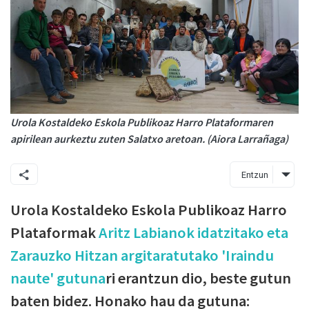
Urola Kostaldeko Eskola Publikoaz Harro Plataformaren
apirilean aurkeztu zuten Salatxo aretoan. (Aiora Larrañaga)
Entzun
Urola Kostaldeko Eskola Publikoaz Harro
Plataformak
Aritz Labianok idatzitako eta
Zarauzko Hitzan argitaratutako 'Iraindu
naute' gutuna
ri erantzun dio, beste gutun
baten bidez. Honako hau da gutuna: