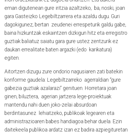
eman digutenean gure iritzia azaltzeko, ba, noski, joan
gara Gasteizko Legebiltzarrera eta azaldu dugu. Guri
dagokigunez, bertan zeudenei errespeturik galdu gabe,
baina hizkuntzak eskaintzen dizkigun hitz eta erregistro
guztiak baliatuz saiatu gara gure ustez zentzurik ez
daukan errealitate baten argazki (edo karikatura)
egiten.
Aitortzen dizugu zure ondorio nagusiaren zati batekin
konforme gaudela: Legebiltzarreko agerraldian “gure
gabezia guztiak azalarazi” genituen. Horretara joan
ginen, biluztera, agerian jartzera lege-proiektuak
mantendu nahi duen joko-zelai absurdoan
berdintasunez lehiatzeko, publikoak legearen eta
administrazioaren babes handiagoa behar duela. Ezin
daitekeela publikoa ardatz izan ez badira azpiegituretan