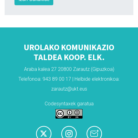
UROLAKO KOMUNIKAZIO
TALDEA KOOP. ELK.
Araba kalea 27 20800 Zarautz (Gipuzkoa)
Telefonoa: 943 89 00 17 | Helbide elektronikoa:
zarautz@ukt.eus
Codesyntaxek garatua