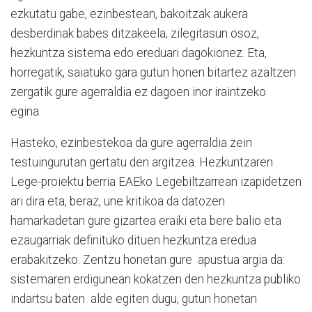
ezkutatu gabe, ezinbestean, bakoitzak aukera
desberdinak babes ditzakeela, zilegitasun osoz,
hezkuntza sistema edo ereduari dagokionez. Eta,
horregatik, saiatuko gara gutun honen bitartez azaltzen
zergatik gure agerraldia ez dagoen inor iraintzeko
egina.
Hasteko, ezinbestekoa da gure agerraldia zein
testuingurutan gertatu den argitzea. Hezkuntzaren
Lege-proiektu berria EAEko Legebiltzarrean izapidetzen
ari dira eta, beraz, une kritikoa da datozen
hamarkadetan gure gizartea eraiki eta bere balio eta
ezaugarriak definituko dituen hezkuntza eredua
erabakitzeko. Zentzu honetan gure apustua argia da:
sistemaren erdigunean kokatzen den hezkuntza publiko
indartsu baten alde egiten dugu, gutun honetan