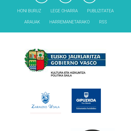
HONI BURUZ
LEGE OHARRA
PUBLIZITATEA
ARAUAK
HARREMANETARAKO
RSS
Babesleak