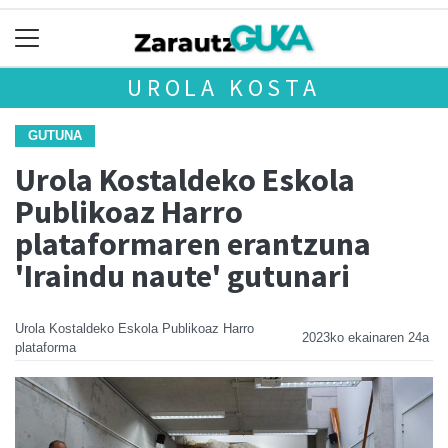
UROLA KOSTA
GUTUNA
Urola Kostaldeko Eskola
Publikoaz Harro
plataformaren erantzuna
'Iraindu naute' gutunari
Urola Kostaldeko Eskola Publikoaz Harro
2023ko ekainaren 24a
plataforma