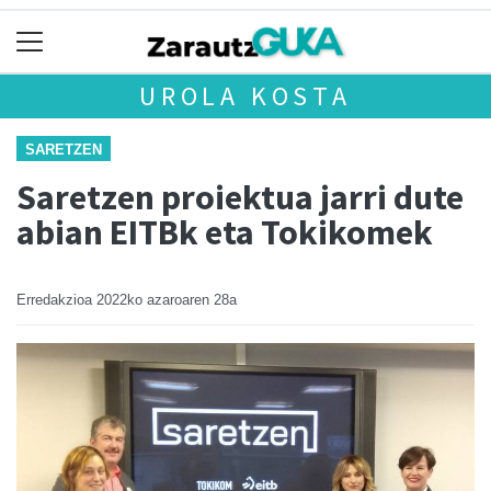
UROLA KOSTA
SARETZEN
Saretzen proiektua jarri dute
abian EITBk eta Tokikomek
Erredakzioa
2022ko azaroaren 28a