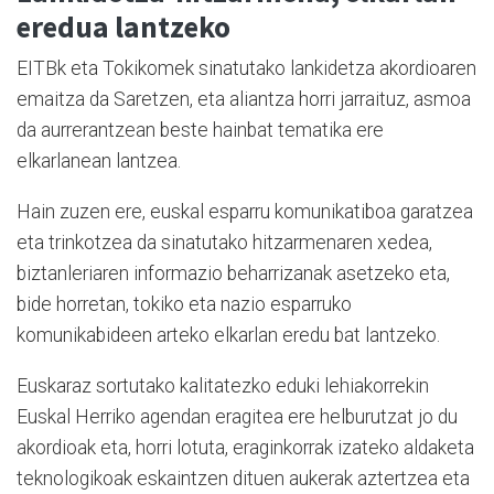
eredua lantzeko
EITBk eta Tokikomek sinatutako lankidetza akordioaren
emaitza da Saretzen, eta aliantza horri jarraituz, asmoa
da aurrerantzean beste hainbat tematika ere
elkarlanean lantzea.
Hain zuzen ere, euskal esparru komunikatiboa garatzea
eta trinkotzea da sinatutako hitzarmenaren xedea,
biztanleriaren informazio beharrizanak asetzeko eta,
bide horretan, tokiko eta nazio esparruko
komunikabideen arteko elkarlan eredu bat lantzeko.
Euskaraz sortutako kalitatezko eduki lehiakorrekin
Euskal Herriko agendan eragitea ere helburutzat jo du
akordioak eta, horri lotuta, eraginkorrak izateko aldaketa
teknologikoak eskaintzen dituen aukerak aztertzea eta