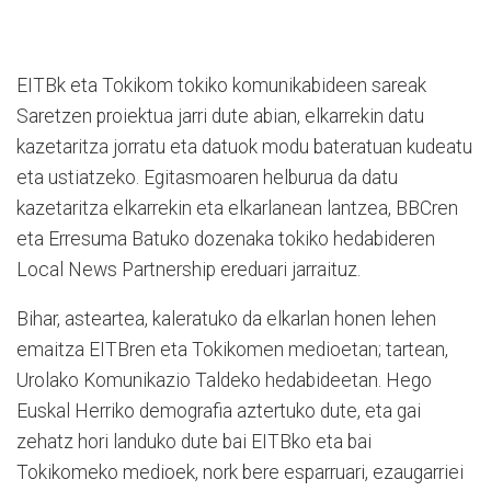
EITBk eta Tokikom tokiko komunikabideen sareak
Saretzen proiektua jarri dute abian, elkarrekin datu
kazetaritza jorratu eta datuok modu bateratuan kudeatu
eta ustiatzeko. Egitasmoaren helburua da datu
kazetaritza elkarrekin eta elkarlanean lantzea, BBCren
eta Erresuma Batuko dozenaka tokiko hedabideren
Local News Partnership ereduari jarraituz.
Bihar, asteartea, kaleratuko da elkarlan honen lehen
emaitza EITBren eta Tokikomen medioetan; tartean,
Urolako Komunikazio Taldeko hedabideetan. Hego
Euskal Herriko demografia aztertuko dute, eta gai
zehatz hori landuko dute bai EITBko eta bai
Tokikomeko medioek, nork bere esparruari, ezaugarriei