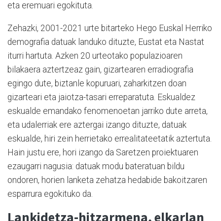
eta eremuari egokituta.
Zehazki, 2001-2021 urte bitarteko Hego Euskal Herriko
demografia datuak landuko dituzte, Eustat eta Nastat
iturri hartuta. Azken 20 urteotako populazioaren
bilakaera aztertzeaz gain, gizartearen erradiografia
egingo dute, biztanle kopuruari, zaharkitzen doan
gizarteari eta jaiotza-tasari erreparatuta. Eskualdez
eskualde emandako fenomenoetan jarriko dute arreta,
eta udalerriak ere aztergai izango dituzte, datuak
eskualde, hiri zein herrietako errealitateetatik aztertuta.
Hain justu ere, hori izango da Saretzen proiektuaren
ezaugarri nagusia: datuak modu bateratuan bildu
ondoren, horien lanketa zehatza hedabide bakoitzaren
esparrura egokituko da.
Lankidetza-hitzarmena, elkarlan