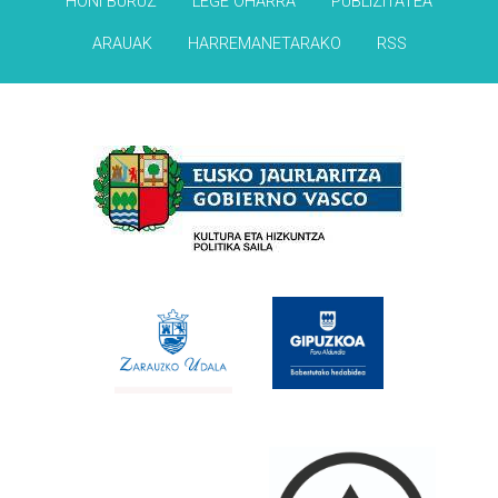
HONI BURUZ
LEGE OHARRA
PUBLIZITATEA
ARAUAK
HARREMANETARAKO
RSS
Babesleak