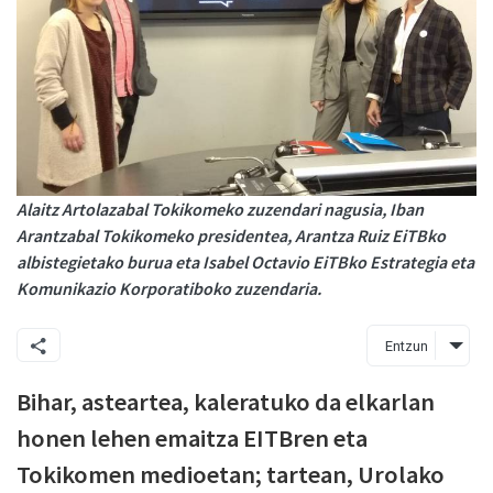
Alaitz Artolazabal Tokikomeko zuzendari nagusia, Iban
Arantzabal Tokikomeko presidentea, Arantza Ruiz EiTBko
albistegietako burua eta Isabel Octavio EiTBko Estrategia eta
Komunikazio Korporatiboko zuzendaria.
Entzun
Bihar, asteartea, kaleratuko da elkarlan
honen lehen emaitza EITBren eta
Tokikomen medioetan; tartean, Urolako