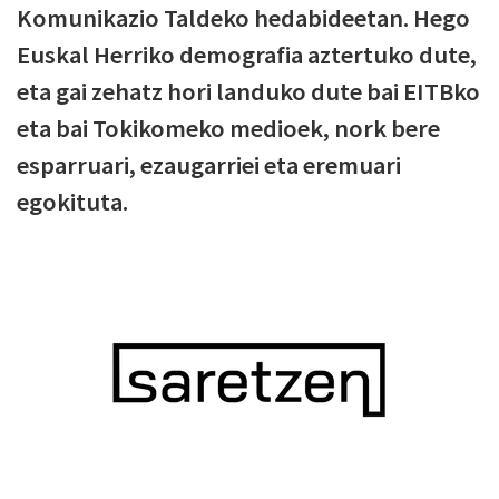
Komunikazio Taldeko hedabideetan. Hego
Euskal Herriko demografia aztertuko dute,
eta gai zehatz hori landuko dute bai EITBko
eta bai Tokikomeko medioek, nork bere
esparruari, ezaugarriei eta eremuari
egokituta.