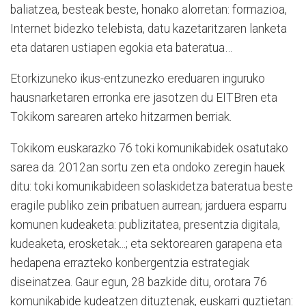
baliatzea, besteak beste, honako alorretan: formazioa,
Internet bidezko telebista, datu kazetaritzaren lanketa
eta dataren ustiapen egokia eta bateratua…
Etorkizuneko ikus-entzunezko ereduaren inguruko
hausnarketaren erronka ere jasotzen du EITBren eta
Tokikom sarearen arteko hitzarmen berriak.
Tokikom euskarazko 76 toki komunikabidek osatutako
sarea da. 2012an sortu zen eta ondoko zeregin hauek
ditu: toki komunikabideen solaskidetza bateratua beste
eragile publiko zein pribatuen aurrean; jarduera esparru
komunen kudeaketa: publizitatea, presentzia digitala,
kudeaketa, erosketak...; eta sektorearen garapena eta
hedapena errazteko konbergentzia estrategiak
diseinatzea. Gaur egun, 28 bazkide ditu, orotara 76
komunikabide kudeatzen dituztenak, euskarri guztietan: