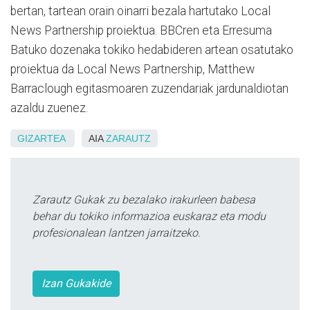
bertan, tartean orain oinarri bezala hartutako Local
News Partnership proiektua. BBCren eta Erresuma
Batuko dozenaka tokiko hedabideren artean osatutako
proiektua da Local News Partnership, Matthew
Barraclough egitasmoaren zuzendariak jardunaldiotan
azaldu zuenez.
GIZARTEA
AIA
ZARAUTZ
Zarautz Gukak zu bezalako irakurleen babesa
behar du tokiko informazioa euskaraz eta modu
profesionalean lantzen jarraitzeko.
Izan Gukakide