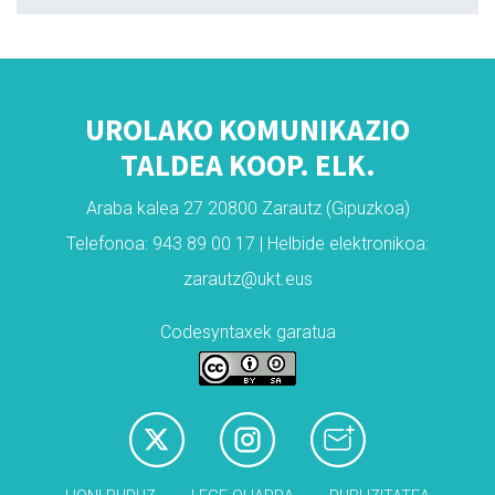
UROLAKO KOMUNIKAZIO
TALDEA KOOP. ELK.
Araba kalea 27 20800 Zarautz (Gipuzkoa)
Telefonoa: 943 89 00 17 | Helbide elektronikoa:
zarautz@ukt.eus
Codesyntaxek garatua