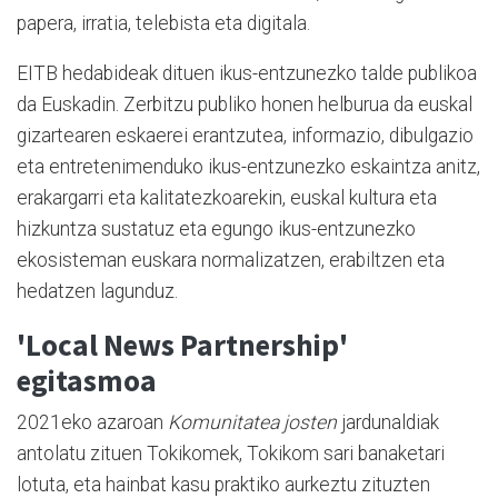
papera, irratia, telebista eta digitala.
EITB hedabideak dituen ikus-entzunezko talde publikoa
da Euskadin. Zerbitzu publiko honen helburua da euskal
gizartearen eskaerei erantzutea, informazio, dibulgazio
eta entretenimenduko ikus-entzunezko eskaintza anitz,
erakargarri eta kalitatezkoarekin, euskal kultura eta
hizkuntza sustatuz eta egungo ikus-entzunezko
ekosisteman euskara normalizatzen, erabiltzen eta
hedatzen lagunduz.
'Local News Partnership'
egitasmoa
2021eko azaroan
Komunitatea josten
jardunaldiak
antolatu zituen Tokikomek, Tokikom sari banaketari
lotuta, eta hainbat kasu praktiko aurkeztu zituzten