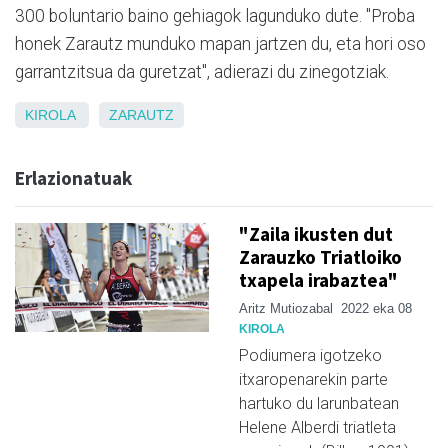
300 boluntario baino gehiagok lagunduko dute. "Proba
honek Zarautz munduko mapan jartzen du, eta hori oso
garrantzitsua da guretzat", adierazi du zinegotziak.
KIROLA
ZARAUTZ
Erlazionatuak
"Zaila ikusten dut
Zarauzko Triatloiko
txapela irabaztea"
Aritz Mutiozabal
2022 eka 08
KIROLA
Podiumera igotzeko
itxaropenarekin parte
hartuko du larunbatean
Helene Alberdi triatleta