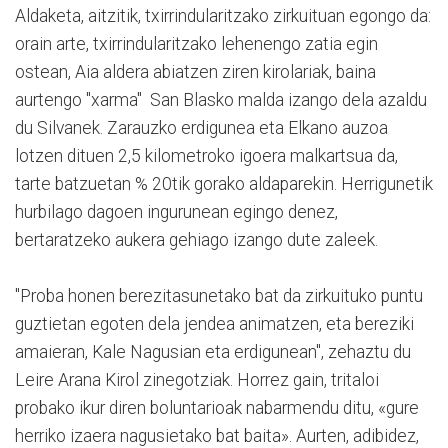
Aldaketa, aitzitik, txirrindularitzako zirkuituan egongo da:
orain arte, txirrindularitzako lehenengo zatia egin
ostean, Aia aldera abiatzen ziren kirolariak, baina
aurtengo "xarma" San Blasko malda izango dela azaldu
du Silvanek. Zarauzko erdigunea eta Elkano auzoa
lotzen dituen 2,5 kilometroko igoera malkartsua da,
tarte batzuetan % 20tik gorako aldaparekin. Herrigunetik
hurbilago dagoen ingurunean egingo denez,
bertaratzeko aukera gehiago izango dute zaleek.
"Proba honen berezitasunetako bat da zirkuituko puntu
guztietan egoten dela jendea animatzen, eta bereziki
amaieran, Kale Nagusian eta erdigunean", zehaztu du
Leire Arana Kirol zinegotziak. Horrez gain, tritaloi
probako ikur diren boluntarioak nabarmendu ditu, «gure
herriko izaera nagusietako bat baita». Aurten, adibidez,