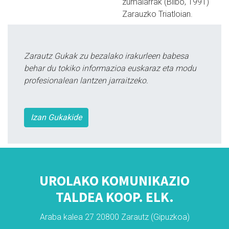
zumaiarrak (Bilbo, 1991)
Zarauzko Triatloian.
Zarautz Gukak zu bezalako irakurleen babesa
behar du tokiko informazioa euskaraz eta modu
profesionalean lantzen jarraitzeko.
Izan Gukakide
UROLAKO KOMUNIKAZIO
TALDEA KOOP. ELK.
Araba kalea 27 20800 Zarautz (Gipuzkoa)