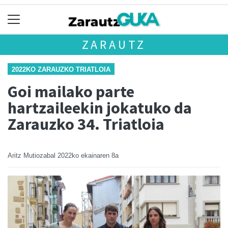
ZARAUTZ
2022KO ZARAUZKO TRIATLOIA
Goi mailako parte
hartzaileekin jokatuko da
Zarauzko 34. Triatloia
Aritz Mutiozabal
2022ko ekainaren 8a