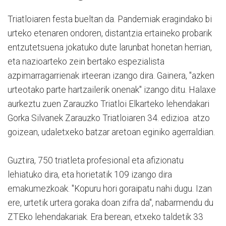
Triatloiaren festa bueltan da. Pandemiak eragindako bi
urteko etenaren ondoren, distantzia ertaineko probarik
entzutetsuena jokatuko dute larunbat honetan herrian,
eta nazioarteko zein bertako espezialista
azpimarragarrienak irteeran izango dira. Gainera, "azken
urteotako parte hartzailerik onenak" izango ditu. Halaxe
aurkeztu zuen Zarauzko Triatloi Elkarteko lehendakari
Gorka Silvanek Zarauzko Triatloiaren 34. edizioa atzo
goizean, udaletxeko batzar aretoan eginiko agerraldian.
Guztira, 750 triatleta profesional eta afizionatu
lehiatuko dira, eta horietatik 109 izango dira
emakumezkoak. "Kopuru hori goraipatu nahi dugu. Izan
ere, urtetik urtera goraka doan zifra da", nabarmendu du
ZTEko lehendakariak. Era berean, etxeko taldetik 33