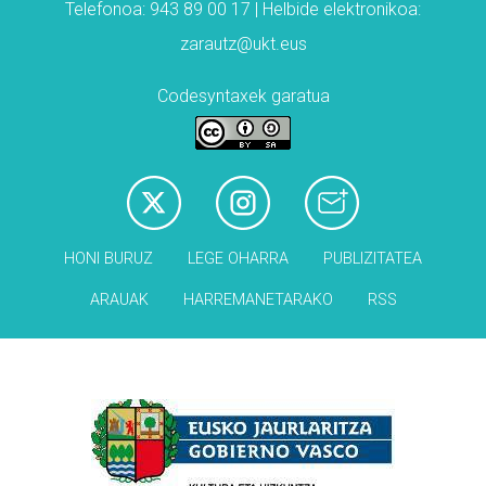
Telefonoa: 943 89 00 17 | Helbide elektronikoa:
zarautz@ukt.eus
Codesyntaxek garatua
HONI BURUZ
LEGE OHARRA
PUBLIZITATEA
ARAUAK
HARREMANETARAKO
RSS
Babesleak