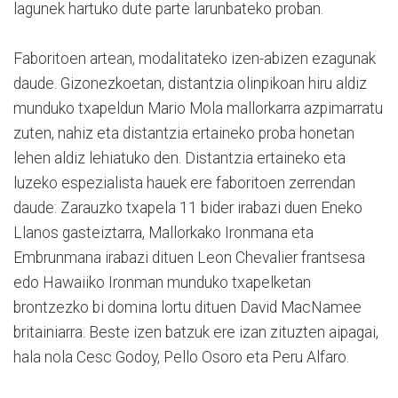
lagunek hartuko dute parte larunbateko proban.
Faboritoen artean, modalitateko izen-abizen ezagunak
daude. Gizonezkoetan, distantzia olinpikoan hiru aldiz
munduko txapeldun Mario Mola mallorkarra azpimarratu
zuten, nahiz eta distantzia ertaineko proba honetan
lehen aldiz lehiatuko den. Distantzia ertaineko eta
luzeko espezialista hauek ere faboritoen zerrendan
daude: Zarauzko txapela 11 bider irabazi duen Eneko
Llanos gasteiztarra, Mallorkako Ironmana eta
Embrunmana irabazi dituen Leon Chevalier frantsesa
edo Hawaiiko Ironman munduko txapelketan
brontzezko bi domina lortu dituen David MacNamee
britainiarra. Beste izen batzuk ere izan zituzten aipagai,
hala nola Cesc Godoy, Pello Osoro eta Peru Alfaro.