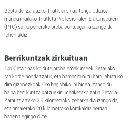
Bestalde, Zarauzko Triatloiaren aurtengo edizioa
mundu mailako Triatleta Profesionalen Erakundearen
(PTO) sailkapenerako proba puntuagarria izango da
lehen aldiz.
Berrikuntzak zirkuituan
14:00etan hasiko dute proba emakumeek Getariako
Malkorbe hondartzatik, eta hamar minutu barru abiatuko
dira gizonezkoak. Oro har, ohiko ibilbidea izango du,
baina berrikuntza batzuekin. Igeriketako zatia Getaria-
Zarautz arteko 2,9 kilometroko zeharkaldia izango da,
eta amaierako 20 kilometroko korrikaldia herrian
barrena egingo dute.