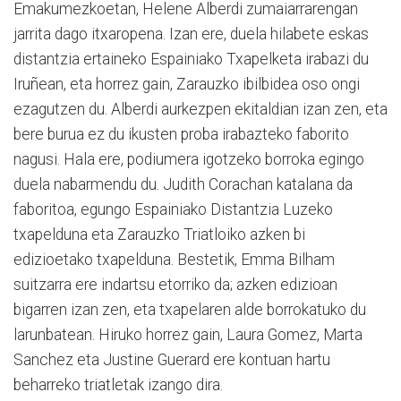
Emakumezkoetan, Helene Alberdi zumaiarrarengan
jarrita dago itxaropena. Izan ere, duela hilabete eskas
distantzia ertaineko Espainiako Txapelketa irabazi du
Iruñean, eta horrez gain, Zarauzko ibilbidea oso ongi
ezagutzen du. Alberdi aurkezpen ekitaldian izan zen, eta
bere burua ez du ikusten proba irabazteko faborito
nagusi. Hala ere, podiumera igotzeko borroka egingo
duela nabarmendu du. Judith Corachan katalana da
faboritoa, egungo Espainiako Distantzia Luzeko
txapelduna eta Zarauzko Triatloiko azken bi
edizioetako txapelduna. Bestetik, Emma Bilham
suitzarra ere indartsu etorriko da; azken edizioan
bigarren izan zen, eta txapelaren alde borrokatuko du
larunbatean. Hiruko horrez gain, Laura Gomez, Marta
Sanchez eta Justine Guerard ere kontuan hartu
beharreko triatletak izango dira.