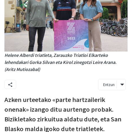
Helene Alberdi triatleta, Zarauzko Triatloi Elkarteko
lehendakari Gorka Silvan eta Kirol zinegotzi Leire Arana.
(Aritz Mutiozabal)
Entzun
Azken urteetako «parte hartzailerik
onenak» izango ditu aurtengo probak.
Bizikletako zirkuitua aldatu dute, eta San
Blasko malda igoko dute triatletek.