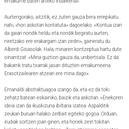
emakume baten arteko indarkeria».
Aurtengorako, aitzitik, ez zuten gauza bera errepikatu
nahi, «hori askotan kontatuta» dagoelako. «Kontua izan
da gaiari nondik heldu eta nondik begiratu aurten,
niretzako ere erakargarri izan zedin», gaineratu du
Alberdi Gisasolak. Hala, minaren kontzeptua hartu dute
oinarritzat: «Mina guztion gauza da, unibertsala. Ez da
bakarrik tratu txarrak jasan dituzten emakumeena.
Erasotzailearen atzean ere mina dago».
Emanaldi abstraktuagoa izango da, eta ez da toki
zehatz batean eskainiko, baizik eta askotan. «Enekoren
ideia izan da ikuskizuna ibiltaria izatea. Aspalditik
zeukan buruan halako zerbait egiteko gogoa. Orduan,
irudiak sortzen joan ginen, eta horiek zein tokitan