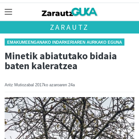
ZARAUTZ
EMAKUMEENGANAKO INDARKERIAREN AURKAKO EGUNA
Minetik abiatutako bidaia
baten kaleratzea
Aritz Mutiozabal
2017ko azaroaren 24a