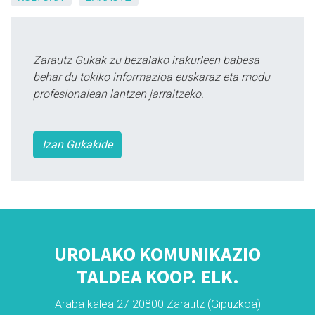
Zarautz Gukak zu bezalako irakurleen babesa
behar du tokiko informazioa euskaraz eta modu
profesionalean lantzen jarraitzeko.
Izan Gukakide
UROLAKO KOMUNIKAZIO
TALDEA KOOP. ELK.
Araba kalea 27 20800 Zarautz (Gipuzkoa)