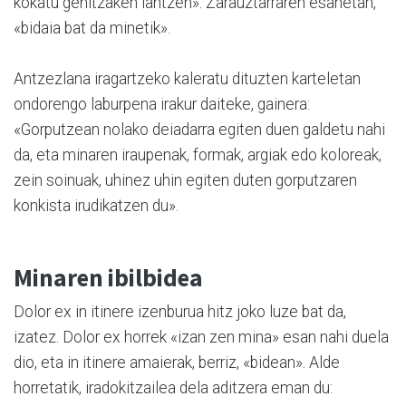
kokatu genitzaken lantzen». Zarauztarraren esanetan,
«bidaia bat da minetik».
Antzezlana iragartzeko kaleratu dituzten karteletan
ondorengo laburpena irakur daiteke, gainera:
«Gorputzean nolako deiadarra egiten duen galdetu nahi
da, eta minaren iraupenak, formak, argiak edo koloreak,
zein soinuak, uhinez uhin egiten duten gorputzaren
konkista irudikatzen du».
Minaren ibilbidea
Dolor ex in itinere izenburua hitz joko luze bat da,
izatez. Dolor ex horrek «izan zen mina» esan nahi duela
dio, eta in itinere amaierak, berriz, «bidean». Alde
horretatik, iradokitzailea dela aditzera eman du: