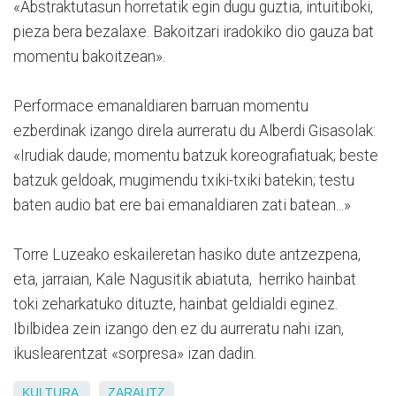
«Abstraktutasun horretatik egin dugu guztia, intuitiboki,
pieza bera bezalaxe. Bakoitzari iradokiko dio gauza bat
momentu bakoitzean».
Performace emanaldiaren barruan momentu
ezberdinak izango direla aurreratu du Alberdi Gisasolak:
«Irudiak daude; momentu batzuk koreografiatuak; beste
batzuk geldoak, mugimendu txiki-txiki batekin; testu
baten audio bat ere bai emanaldiaren zati batean...»
Torre Luzeako eskaileretan hasiko dute antzezpena,
eta, jarraian, Kale Nagusitik abiatuta, herriko hainbat
toki zeharkatuko dituzte, hainbat geldialdi eginez.
Ibilbidea zein izango den ez du aurreratu nahi izan,
ikuslearentzat «sorpresa» izan dadin.
KULTURA
ZARAUTZ