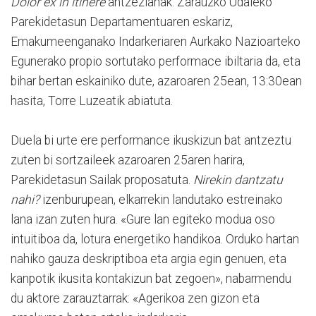
Dolor ex in itinere
antzezlanak. Zarauzko Udaleko
Parekidetasun Departamentuaren eskariz,
Emakumeenganako Indarkeriaren Aurkako Nazioarteko
Egunerako propio sortutako performace ibiltaria da, eta
bihar bertan eskainiko dute, azaroaren 25ean, 13:30ean
hasita, Torre Luzeatik abiatuta.
Duela bi urte ere performance ikuskizun bat antzeztu
zuten bi sortzaileek azaroaren 25aren harira,
Parekidetasun Sailak proposatuta.
Nirekin dantzatu
nahi?
izenburupean, elkarrekin landutako estreinako
lana izan zuten hura. «Gure lan egiteko modua oso
intuitiboa da, lotura energetiko handikoa. Orduko hartan
nahiko gauza deskriptiboa eta argia egin genuen, eta
kanpotik ikusita kontakizun bat zegoen», nabarmendu
du aktore zarauztarrak: «Agerikoa zen gizon eta