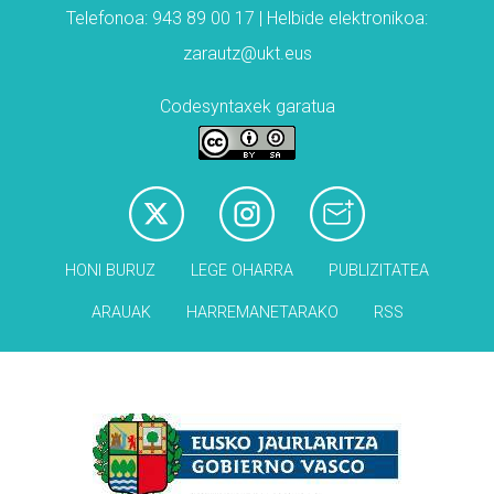
Telefonoa: 943 89 00 17 | Helbide elektronikoa:
zarautz@ukt.eus
Codesyntaxek garatua
HONI BURUZ
LEGE OHARRA
PUBLIZITATEA
ARAUAK
HARREMANETARAKO
RSS
Babesleak