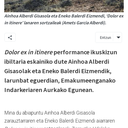
Ainhoa Alberdi Gisasola eta Eneko Balerdi Eizmendi, ‘Dolor ex
in itinere’ lanaren sortzaileak (Amets Garcia Alberdi).
Entzun
Dolor ex in itinere
performance ikuskizun
ibiltaria eskainiko dute Ainhoa Alberdi
Gisasolak eta Eneko Balerdi Eizmendik,
larunbat eguerdian, Emakumeenganako
Indarkeriaren Aurkako Egunean.
Mina du abiapuntu Ainhoa Alberdi Gisasola
zarauztarraren eta Eneko Balerdi Eizmendi aiarraren