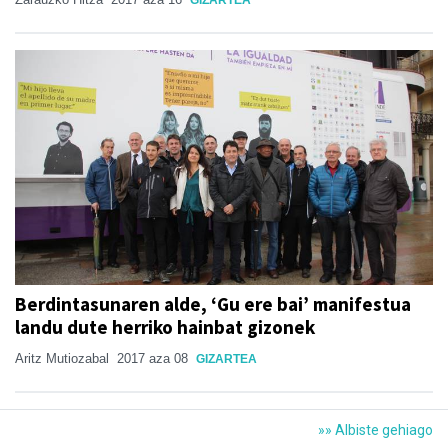
GIZARTEA
Berdintasunaren alde, ‘Gu ere bai’ manifestua
landu dute herriko hainbat gizonek
Aritz Mutiozabal
2017 aza 08
GIZARTEA
»» Albiste gehiago