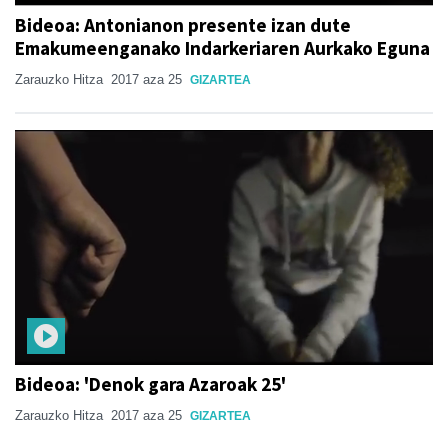
Bideoa: Antonianon presente izan dute
Emakumeenganako Indarkeriaren Aurkako Eguna
Zarauzko Hitza
2017 aza 25
GIZARTEA
Bideoa: 'Denok gara Azaroak 25'
Zarauzko Hitza
2017 aza 25
GIZARTEA