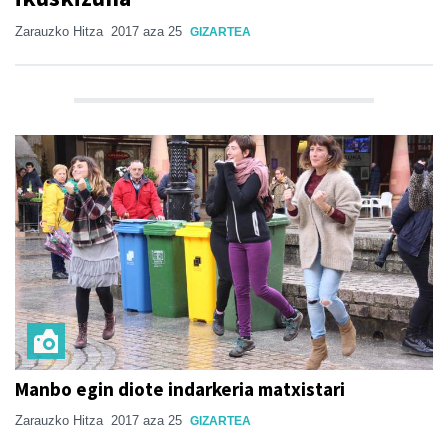
Zarauzko Hitza
2017 aza 25
GIZARTEA
Manbo egin diote indarkeria matxistari
Zarauzko Hitza
2017 aza 25
GIZARTEA