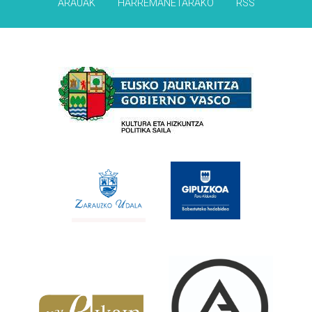
ARAUAK
HARREMANETARAKO
RSS
Babesleak