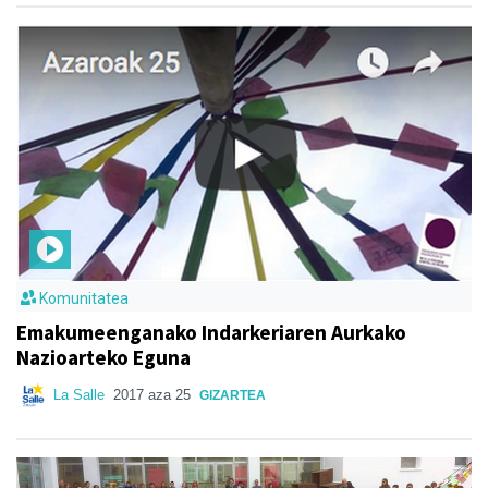
Komunitatea
Emakumeenganako Indarkeriaren Aurkako
Nazioarteko Eguna
La Salle
2017 aza 25
GIZARTEA