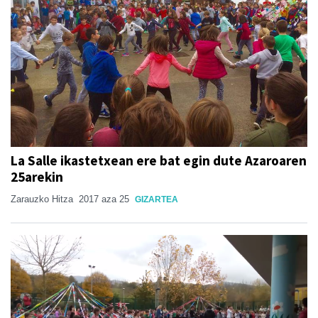
La Salle ikastetxean ere bat egin dute Azaroaren
25arekin
Zarauzko Hitza
2017 aza 25
GIZARTEA