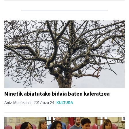
Minetik abiatutako bidaia baten kaleratzea
Aritz Mutiozabal
2017 aza 24
KULTURA