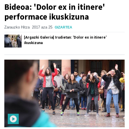
Bideoa: 'Dolor ex in itinere'
performace ikuskizuna
Zarauzko Hitza
2017 aza 25
GIZARTEA
[Argazki Galeria] Irudietan: 'Dolor ex in itinere'
ikuskizuna