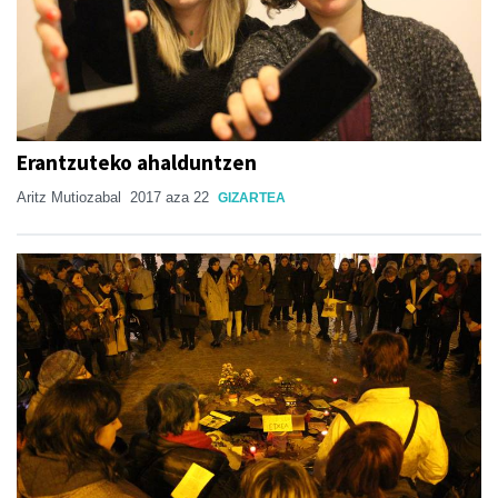
Erantzuteko ahalduntzen
Aritz Mutiozabal
2017 aza 22
GIZARTEA