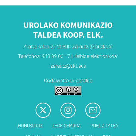
UROLAKO KOMUNIKAZIO
TALDEA KOOP. ELK.
Araba kalea 27 20800 Zarautz (Gipuzkoa)
Telefonoa: 943 89 00 17 | Helbide elektronikoa:
zarautz@ukt.eus
Codesyntaxek garatua
HONI BURUZ
LEGE OHARRA
PUBLIZITATEA