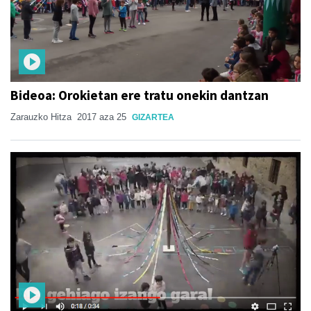
Bideoa: Orokietan ere tratu onekin dantzan
Zarauzko Hitza
2017 aza 25
GIZARTEA