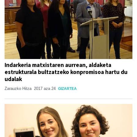
Indarkeria matxistaren aurrean, aldaketa
estrukturala bultzatzeko konpromisoa hartu du
udalak
Zarauzko Hitza
2017 aza 24
GIZARTEA