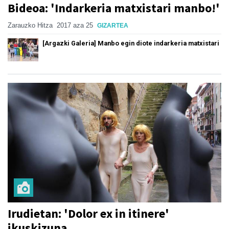
Bideoa: 'Indarkeria matxistari manbo!'
Zarauzko Hitza
2017 aza 25
GIZARTEA
[Argazki Galeria] Manbo egin diote indarkeria matxistari
Irudietan: 'Dolor ex in itinere'
ikuskizuna