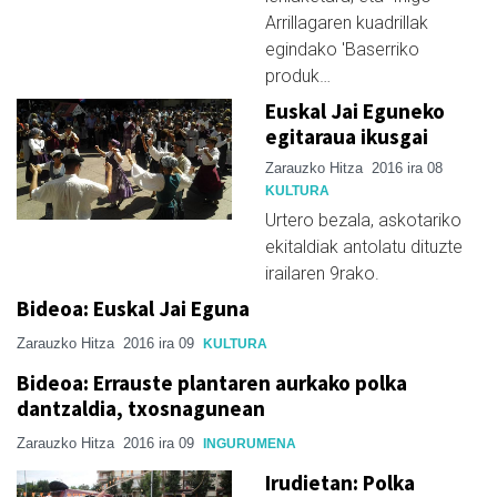
Arrillagaren kuadrillak
egindako 'Baserriko
produk…
Euskal Jai Eguneko
egitaraua ikusgai
Zarauzko Hitza
2016 ira 08
KULTURA
Urtero bezala, askotariko
ekitaldiak antolatu dituzte
irailaren 9rako.
Bideoa: Euskal Jai Eguna
Zarauzko Hitza
2016 ira 09
KULTURA
Bideoa: Errauste plantaren aurkako polka
dantzaldia, txosnagunean
Zarauzko Hitza
2016 ira 09
INGURUMENA
Irudietan: Polka