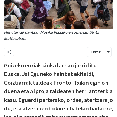
Herritarrak dantzan Musika Plazako erromerian (Aritz
Mutiozabal).
Entzun
Goizeko euriak kinka larrian jarri ditu
Euskal Jai Eguneko hainbat ekitaldi,
Goiztiarrak taldeak Frontoi Txikin egin ohi
duena eta Alproja taldearen herri antzerkia
kasu. Eguerdi parterako, ordea, atertzera jo
du, eta atzerapen txikiren batekin bada ere,