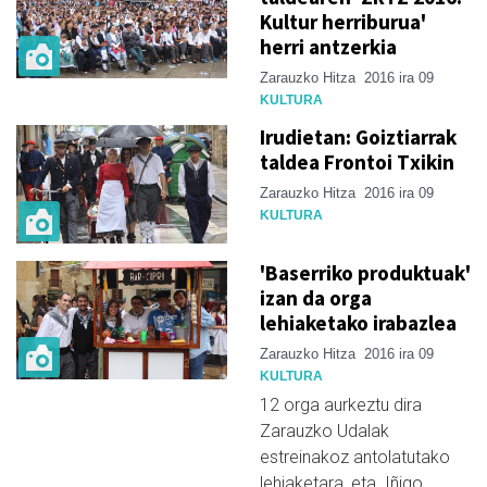
Kultur herriburua'
herri antzerkia
Zarauzko Hitza
2016 ira 09
KULTURA
Irudietan: Goiztiarrak
taldea Frontoi Txikin
Zarauzko Hitza
2016 ira 09
KULTURA
'Baserriko produktuak'
izan da orga
lehiaketako irabazlea
Zarauzko Hitza
2016 ira 09
KULTURA
12 orga aurkeztu dira
Zarauzko Udalak
estreinakoz antolatutako
lehiaketara, eta Iñigo