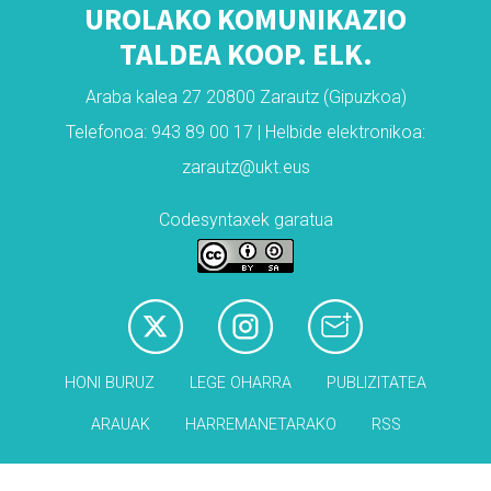
UROLAKO KOMUNIKAZIO
TALDEA KOOP. ELK.
Araba kalea 27 20800 Zarautz (Gipuzkoa)
Telefonoa: 943 89 00 17 | Helbide elektronikoa:
zarautz@ukt.eus
Codesyntaxek garatua
HONI BURUZ
LEGE OHARRA
PUBLIZITATEA
ARAUAK
HARREMANETARAKO
RSS