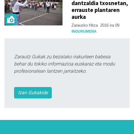
dantzaldia txosnetan,
errauste plantaren
aurka
Zarauzko Hitza
2016 ira 09
INGURUMENA
Zarautz Gukak zu bezalako irakurleen babesa
behar du tokiko informazioa euskaraz eta modu
profesionalean lantzen jarraitzeko.
Izan Gukakide