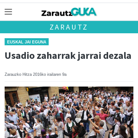
ZARAUTZ
EUSKAL JAI EGUNA
Usadio zaharrak jarrai dezala
Zarauzko Hitza
2016ko irailaren 9a