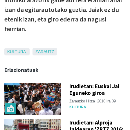
inolako arazorik gabe aurrera eraman ahal
izan da egitaraututako guztia. Jaiak ez du
etenik izan, eta giro ederra da nagusi
herrian.
KULTURA
ZARAUTZ
Erlazionatuak
Irudietan: Euskal Jai
Eguneko giroa
Zarauzko Hitza
2016 ira 09
KULTURA
Irudietan: Alproja
taldearen 'ZRTZ 2016: