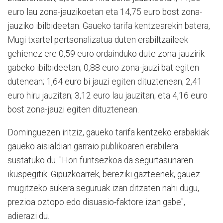
euro lau zona-jauzikoetan eta 14,75 euro bost zona-
jauziko ibilbideetan. Gaueko tarifa kentzearekin batera,
Mugi txartel pertsonalizatua duten erabiltzaileek
gehienez ere 0,59 euro ordainduko dute zona-jauzirik
gabeko ibilbideetan; 0,88 euro zona-jauzi bat egiten
dutenean; 1,64 euro bi jauzi egiten dituztenean; 2,41
euro hiru jauzitan; 3,12 euro lau jauzitan; eta 4,16 euro
bost zona-jauzi egiten dituztenean.
Dominguezen iritziz, gaueko tarifa kentzeko erabakiak
gaueko aisialdian garraio publikoaren erabilera
sustatuko du. "Hori funtsezkoa da segurtasunaren
ikuspegitik. Gipuzkoarrek, bereziki gazteenek, gauez
mugitzeko aukera seguruak izan ditzaten nahi dugu,
prezioa oztopo edo disuasio-faktore izan gabe",
adierazi du.