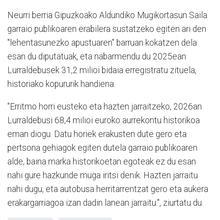
Neurri berria Gipuzkoako Aldundiko Mugikortasun Saila
garraio publikoaren erabilera sustatzeko egiten ari den
"lehentasunezko apustuaren" barruan kokatzen dela
esan du diputatuak, eta nabarmendu du 2025ean
Lurraldebusek 31,2 milioi bidaia erregistratu zituela,
historiako kopururik handiena.
"Erritmo horri eusteko eta hazten jarraitzeko, 2026an
Lurraldebusi 68,4 milioi euroko aurrekontu historikoa
eman diogu. Datu horiek erakusten dute gero eta
pertsona gehiagok egiten dutela garraio publikoaren
alde, baina marka historikoetan egoteak ez du esan
nahi gure hazkunde muga iritsi denik. Hazten jarraitu
nahi dugu, eta autobusa herritarrentzat gero eta aukera
erakargarriagoa izan dadin lanean jarraitu.", ziurtatu du.