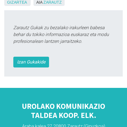
GIZARTEA
AIA
ZARAUTZ
Zarautz Gukak zu bezalako irakurleen babesa
behar du tokiko informazioa euskaraz eta modu
profesionalean lantzen jarraitzeko.
Izan Gukakide
UROLAKO KOMUNIKAZIO
TALDEA KOOP. ELK.
Araba kalea 27 20800 Zarautz (Gipuzkoa)