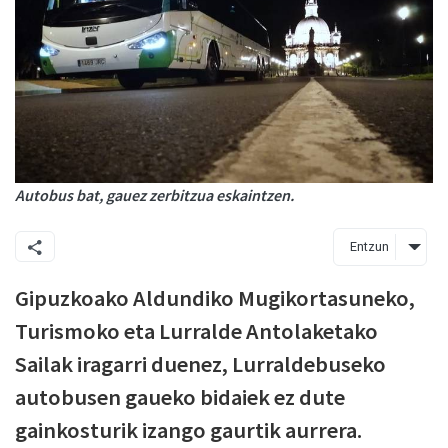
Autobus bat, gauez zerbitzua eskaintzen.
Entzun
Gipuzkoako Aldundiko Mugikortasuneko,
Turismoko eta Lurralde Antolaketako
Sailak iragarri duenez, Lurraldebuseko
autobusen gaueko bidaiek ez dute
gainkosturik izango gaurtik aurrera.