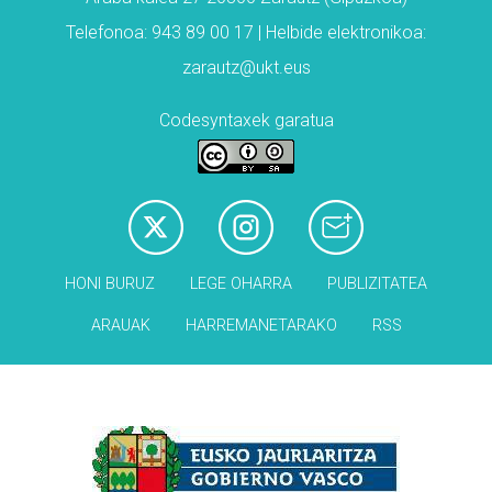
Telefonoa: 943 89 00 17 | Helbide elektronikoa:
zarautz@ukt.eus
Codesyntaxek garatua
HONI BURUZ
LEGE OHARRA
PUBLIZITATEA
ARAUAK
HARREMANETARAKO
RSS
Babesleak