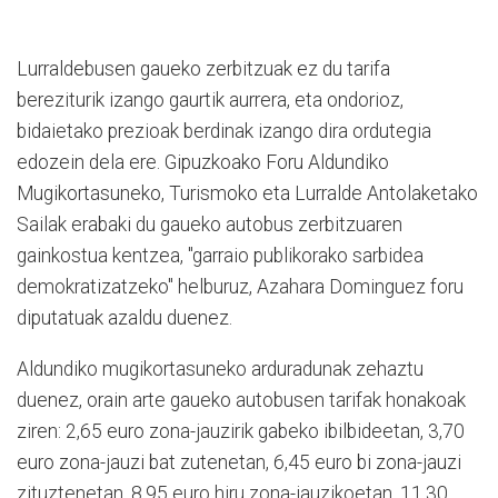
Lurraldebusen gaueko zerbitzuak ez du tarifa
bereziturik izango gaurtik aurrera, eta ondorioz,
bidaietako prezioak berdinak izango dira ordutegia
edozein dela ere. Gipuzkoako Foru Aldundiko
Mugikortasuneko, Turismoko eta Lurralde Antolaketako
Sailak erabaki du gaueko autobus zerbitzuaren
gainkostua kentzea, "garraio publikorako sarbidea
demokratizatzeko" helburuz, Azahara Dominguez foru
diputatuak azaldu duenez.
Aldundiko mugikortasuneko arduradunak zehaztu
duenez, orain arte gaueko autobusen tarifak honakoak
ziren: 2,65 euro zona-jauzirik gabeko ibilbideetan, 3,70
euro zona-jauzi bat zutenetan, 6,45 euro bi zona-jauzi
zituztenetan, 8,95 euro hiru zona-jauzikoetan, 11,30