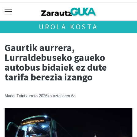
UROLA KOSTA
Gaurtik aurrera,
Lurraldebuseko gaueko
autobus bidaiek ez dute
tarifa berezia izango
Maddi Txintxurreta
2026ko uztailaren 6a