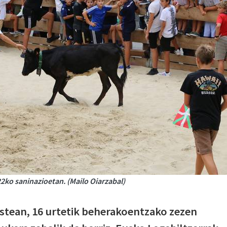
2ko saninazioetan. (Mailo Oiarzabal)
stean, 16 urtetik beherakoentzako zezen