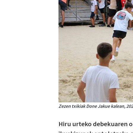
Zezen txikiak Done Jakue kalean, 202
Hiru urteko debekuaren o