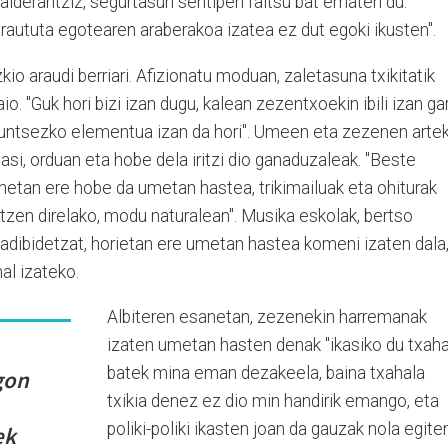
alderantziz, segurtasun sentipen faltsu bat ematen du.
araututa egotearen araberakoa izatea ez dut egoki ikusten".
zkio araudi berriari. Afizionatu moduan, zaletasuna txikitatik
o. "Guk hori bizi izan dugu, kalean zezentxoekin ibili izan gar
funtsezko elementua izan da hori". Umeen eta zezenen arte
i, orduan eta hobe dela iritzi dio ganaduzaleak. "Beste
netan ere hobe da umetan hastea, trikimailuak eta ohiturak
tzen direlako, modu naturalean". Musika eskolak, bertso
tu adibidetzat, horietan ere umetan hastea komeni izaten dala
al izateko.
Albiteren esanetan, zezenekin harremanak
izaten umetan hasten denak "ikasiko du txaha
batek mina eman dezakeela, baina txahala
gon
txikia denez ez dio min handirik emango, eta
poliki-poliki ikasten joan da gauzak nola egite
ek