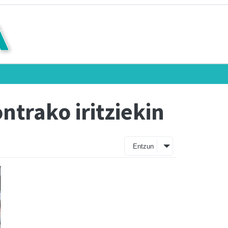
ntrako iritziekin
Entzun