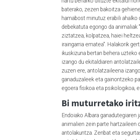
hartu beharko dituzte ekitaldi hor
baterako, zezen bakoitza gehien
hamabost minutuz erabili ahalko 
debekatuta egongo da animaliak "
ziztatzea, kolpatzea, haiei heltze
iraingarria ematea". Halakorik ger
ikuskizuna bertan behera uztek
izango du ekitaldiaren antolatzail
zuzen ere, antolatzaileena izang
ganaduzaleek eta gainontzeko par
egoera fisikoa eta psikologikoa, ez
Bi muturretako irit
Endoiako Albara ganadutegiaren jab
animalien zein parte hartzaileen 
antolakuntza. Zenbat eta segurtas