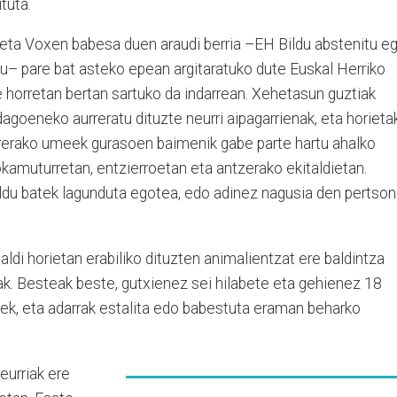
tuta.
eta Voxen babesa duen araudi berria –EH Bildu abstenitu eg
u– pare bat asteko epean argitaratuko dute Euskal Herriko
ne horretan bertan sartuko da indarrean. Xehetasun guztiak
dagoeneko aurreratu dituzte neurri aipagarrienak, eta horieta
urrerako umeek gurasoen baimenik gabe parte hartu ahalko
okamuturretan, entzierroetan eta antzerako ekitaldietan.
ldu batek lagunduta egotea, edo adinez nagusia den pertso
taldi horietan erabiliko dituzten animalientzat ere baldintza
ak. Besteak beste, gutxienez sei hilabete eta gehienez 18
iek, eta adarrak estalita edo babestuta eraman beharko
urriak ere