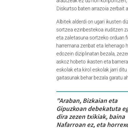
arautzeak ez du hori konpontzen, 
Diskurtso baten arrazoia zerbait 
Albitek alderdi on ugari ikusten di
sortzea ezinbestekoa iruditzen zai
eta zaletasuna sortzeko orduan 
harremana zenbat eta lehenago has
edozein diziplinatan bezala, zeze
askoz hobeto ikasten eta barnera
eskolak eta kirol eskolak jarri di
gaitasunak behar bezala garatu ah
"Araban, Bizkaian eta
Gipuzkoan debekatuta e
dira zezen txikiak, baina
Nafarroan ez, eta horrex