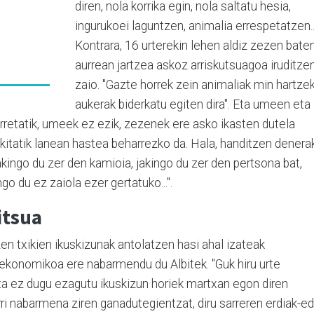
diren, nola korrika egin, nola saltatu hesia,
ingurukoei laguntzen, animalia errespetatzen...
Kontrara, 16 urterekin lehen aldiz zezen bate
aurrean jartzea askoz arriskutsuagoa iruditze
zaio. "Gazte horrek zein animaliak min hartze
aukerak biderkatu egiten dira". Eta umeen eta
rretatik, umeek ez ezik, zezenek ere asko ikasten dutela
kitatik lanean hastea beharrezko da. Hala, handitzen denera
jakingo du zer den kamioia, jakingo du zer den pertsona bat,
go du ez zaiola ezer gertatuko...".
itsua
ezen txikien ikuskizunak antolatzen hasi ahal izateak
 ekonomikoa ere nabarmendu du Albitek. "Guk hiru urte
a ez dugu ezagutu ikuskizun horiek martxan egon diren
urri nabarmena ziren ganadutegientzat, diru sarreren erdiak-e