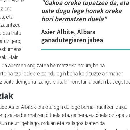
ietan. Esate
"Gakoa oreka topatzea da, eta
ez ere
uste dugu lege honek oreka
da, eta
hori bermatzen duela"
zauritzea,
Asier Albite, Albara
a eta tratu
ganadutegiaren jabea
tatuz gero,
o eskumena
eak. Hain
o da abereen ongizatea bermatzeko ardura, baina
te hartzaileek ere zaindu egin beharko dituzte animalien
 baita derrigorra izango ekitaldi horietan albaitari bat egotea
ziak
e Asier Albitek txalotu egin du lege berria: Iruditzen zaigu
ongizatea bermatzen dituela eta, gainera, ez duela oztopatz
un neurri gehiago, orduan eta zailagoa izaten da