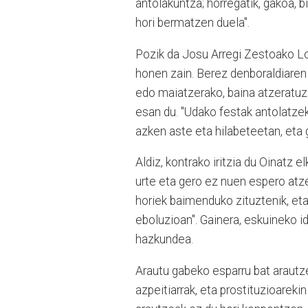
antolakuntza; horregatik, gakoa, 
hori bermatzen duela".
Pozik da Josu Arregi Zestoako Lo
honen zain. Berez denboraldiaren
edo maiatzerako, baina atzeratuz 
esan du. "Udako festak antolatzek
azken aste eta hilabeteetan, eta g
Aldiz, kontrako iritzia du Oinatz 
urte eta gero ez nuen espero atzer
horiek baimenduko zituztenik, eta
eboluzioan". Gainera, eskuineko i
hazkundea.
Arautu gabeko esparru bat arautze
azpeitiarrak, eta prostituzioareki