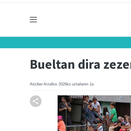
Bueltan dira zeze
Aitziber Arzallus
2026ko uztailaren 1a