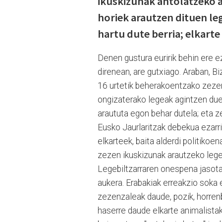
ikuskizunak antolatzeko a
horiek arautzen dituen le
hartu dute berria; elkarte 
Denen gustura euririk behin ere e
direnean, are gutxiago. Araban, B
16 urtetik beherakoentzako zezen
ongizaterako legeak agintzen due
araututa egon behar dutela; eta 
Eusko Jaurlaritzak debekua ezarri
elkarteek, baita alderdi politikoe
zezen ikuskizunak arautzeko lege
Legebiltzarraren onespena jasota,
aukera. Erabakiak erreakzio soka e
zezenzaleak daude, pozik, horrenbe
haserre daude elkarte animalista