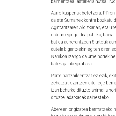
baimentzea "astakeria hutsa" irudi
Aurreikuspenak betetzera, PPren 
da eta Sumarrek kontra bozkatu d
Agintaritzaren Aldizkarian, eta u
orduan egingo dira publiko, baina 
bat da aurrerantzean 8 urtetik a
dutela bigantxekin egiten diren s
Nahikoa izango da ume horiek he
batek gainbegiratzea.
Parte hartzaileentzat ez ezik, eki
zehatzak ezartzen ditu lege berri
izan beharko dituzte animalia hor
dituzte, adarkadak saihesteko.
Abereen ongizatea bermatzeko ne