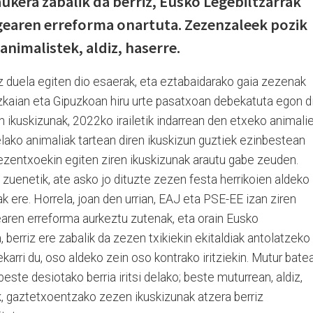
ukera zabalik da berriz, Eusko Legebiltzarrak
gearen erreforma onartuta. Zezenzaleek pozik
animalistek, aldiz, haserre.
z duela egiten dio esaerak, eta eztabaidarako gaia zezenak
izkaian eta Gipuzkoan hiru urte pasatxoan debekatuta egon d
 ikuskizunak, 2022ko irailetik indarrean den etxeko animali
lako animaliak tartean diren ikuskizun guztiek ezinbestean
zezentxoekin egiten ziren ikuskizunak arautu gabe zeuden.
 zuenetik, ate asko jo dituzte zezen festa herrikoien aldeko
nak ere. Horrela, joan den urrian, EAJ eta PSE-EE izan ziren
aren erreforma aurkeztu zutenak, eta orain Eusko
 berriz ere zabalik da zezen txikiekin ekitaldiak antolatzeko
karri du, oso aldeko zein oso kontrako iritziekin. Mutur bate
ste desiotako berria iritsi delako; beste muturrean, aldiz,
k, gaztetxoentzako zezen ikuskizunak atzera berriz