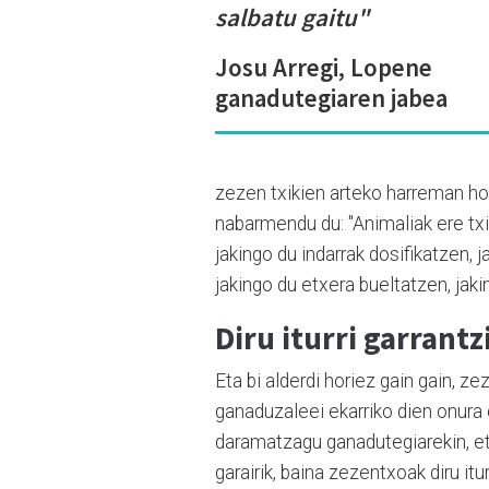
salbatu gaitu"
Josu Arregi, Lopene
ganadutegiaren jabea
zezen txikien arteko harreman ho
nabarmendu du: "Animaliak ere txi
jakingo du indarrak dosifikatzen, 
jakingo du etxera bueltatzen, jakin
Diru iturri garrantz
Eta bi alderdi horiez gain gain, z
ganaduzaleei ekarriko dien onura
daramatzagu ganadutegiarekin, et
garairik, baina zezentxoak diru it