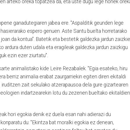
bien arteko oreka topatzea da, eta uste dugu lege honek orek
pene ganadutegiaren jabea ere. "Aspalditik geunden lege
 hasierarako espero genuen. Aste Santu buelta horretarako
joan da kontua". Batetik eta bestetik galdezka jardun zaizkie
o ardura duten udala eta eragileak galdezka jardun zaizkigu
uk ezin ezer ziurtatu".
elkarte animalistako kide Leire Rezabalek. "Egia esateko, hiru
a berriz animalia erabat zaurgarriekin egiten diren ekitaldi
 iruditzen zait sekulako atzerapausoa dela gure gizartearen
deologien indartzearekin lotu du zezenen bueltako ekitaldien
ak hori egokia denik ez duela esan nahi adierazi du
n konparatu du: "Ekintza bat moralki egokia ez denean,