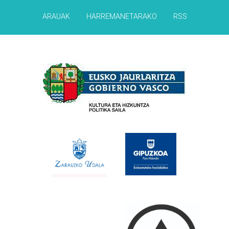
ARAUAK
HARREMANETARAKO
RSS
Babesleak