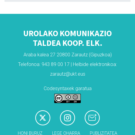
UROLAKO KOMUNIKAZIO
TALDEA KOOP. ELK.
Araba kalea 27 20800 Zarautz (Gipuzkoa)
Telefonoa: 943 89 00 17 | Helbide elektronikoa:
zarautz@ukt.eus
Codesyntaxek garatua
HONI BURUZ
LEGE OHARRA
PUBLIZITATEA