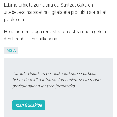
Edurne Urbieta zumaiarra da. Saritzat Gukaren
urtebeteko harpidetza digitala eta produktu sorta bat
jasoko ditu.
Hona hemen, laugarren astearen ostean, nola gelditu
den hedabideen sailkapena:
AISIA
Zarautz Gukak zu bezalako irakurleen babesa
behar du tokiko informazioa euskaraz eta modu
profesionalean lantzen jarraitzeko.
Izan Gukakide