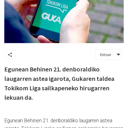
Entzun
Egunean Behinen 21. denboraldiko
laugarren astea igarota, Gukaren taldea
Tokikom Liga sailkapeneko hirugarren
lekuan da.
Egunean Behinen 21. denboraldiko laugarren astea