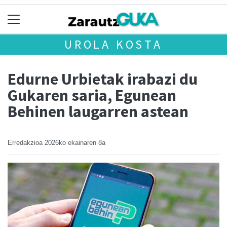
UROLA KOSTA
Edurne Urbietak irabazi du
Gukaren saria, Egunean
Behinen laugarren astean
Erredakzioa
2026ko ekainaren 8a