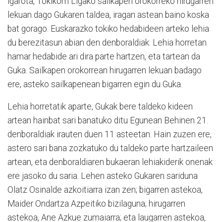
igarota, Tokikom Ligako sailkapen orokorreko hirugarren
lekuan dago Gukaren taldea, iragan astean baino koska
bat gorago. Euskarazko tokiko hedabideen arteko lehia
du berezitasun abian den denboraldiak. Lehia horretan
hamar hedabide ari dira parte hartzen, eta tartean da
Guka. Sailkapen orokorrean hirugarren lekuan badago
ere, asteko sailkapenean bigarren egin du Guka.
Lehia horretatik aparte, Gukak bere taldeko kideen
artean hainbat sari banatuko ditu Egunean Behinen 21.
denboraldiak irauten duen 11 asteetan. Hain zuzen ere,
astero sari bana zozkatuko du taldeko parte hartzaileen
artean, eta denboraldiaren bukaeran lehiakiderik onenak
ere jasoko du saria. Lehen asteko Gukaren sariduna
Olatz Osinalde azkoitiarra izan zen; bigarren astekoa,
Maider Ondartza Azpeitiko bizilaguna; hirugarren
astekoa, Ane Azkue zumaiarra; eta laugarren astekoa,