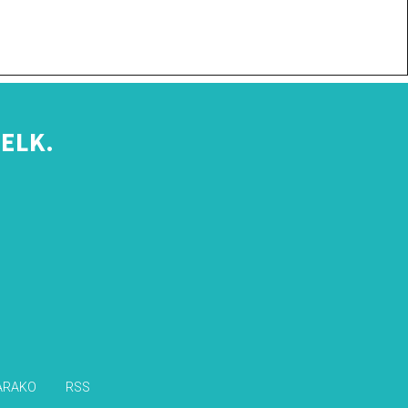
ELK.
s
ARAKO
RSS