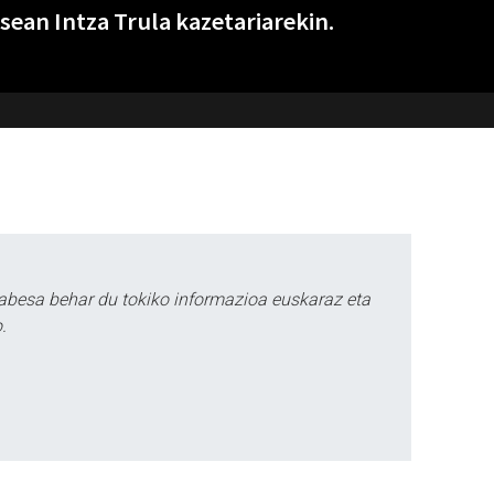
asean Intza Trula kazetariarekin.
abesa behar du tokiko informazioa euskaraz eta
.