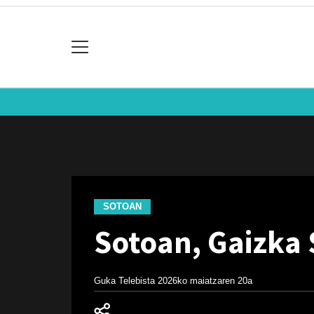
SOTOAN
Sotoan, Gaizka 
Guka Telebista
2026ko maiatzaren 20a