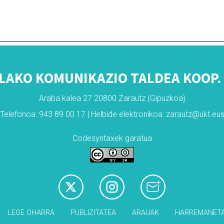
LAKO KOMUNIKAZIO TALDEA KOOP. 
Araba kalea 27 20800 Zarautz (Gipuzkoa)
Telefonoa: 943 89 00 17 | Helbide elektronikoa: zarautz@ukt.eu
Codesyntaxek garatua
LEGE OHARRA
PUBLIZITATEA
ARAUAK
HARREMANET