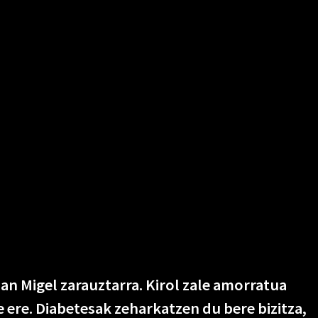
an Migel zarauztarra. Kirol zale amorratua
le ere. Diabetesak zeharkatzen du bere bizitza,