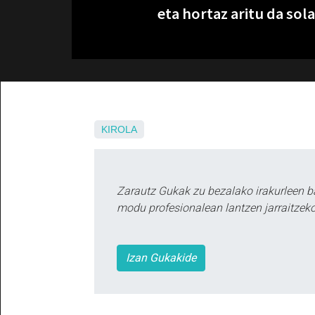
eta hortaz aritu da sol
KIROLA
Zarautz Gukak zu bezalako irakurleen b
modu profesionalean lantzen jarraitzeko
Izan Gukakide