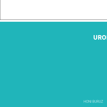
URO
HONI BURUZ