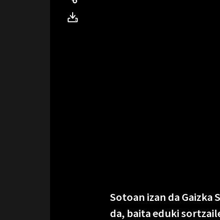
Sotoan izan da Gaizka S
da, baita eduki sortzai