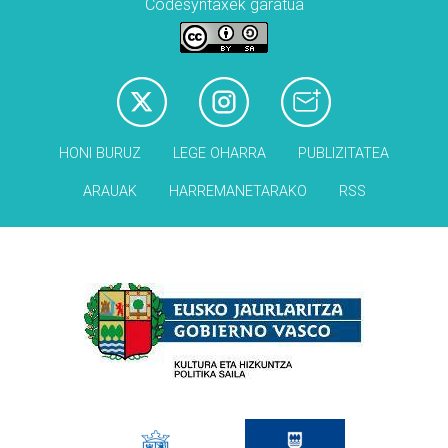
Codesyntaxek garatua
HONI BURUZ
LEGE OHARRA
PUBLIZITATEA
ARAUAK
HARREMANETARAKO
RSS
Babesleak