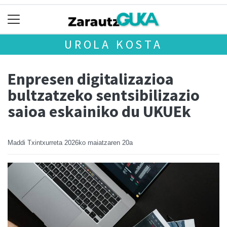
UROLA KOSTA
Enpresen digitalizazioa
bultzatzeko sentsibilizazio
saioa eskainiko du UKUEk
Maddi Txintxurreta
2026ko maiatzaren 20a