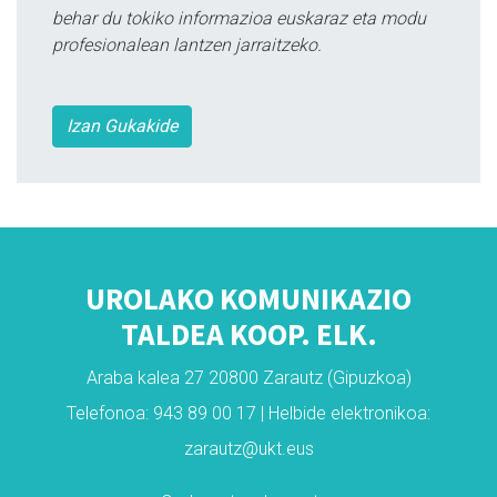
behar du tokiko informazioa euskaraz eta modu
profesionalean lantzen jarraitzeko.
Izan Gukakide
UROLAKO KOMUNIKAZIO
TALDEA KOOP. ELK.
Araba kalea 27 20800 Zarautz (Gipuzkoa)
Telefonoa: 943 89 00 17 | Helbide elektronikoa:
zarautz@ukt.eus