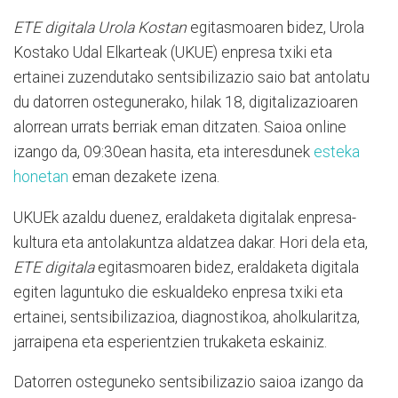
ETE digitala Urola Kostan
egitasmoaren bidez, Urola
Kostako Udal Elkarteak (UKUE) enpresa txiki eta
ertainei zuzendutako sentsibilizazio saio bat antolatu
du datorren ostegunerako, hilak 18, digitalizazioaren
alorrean urrats berriak eman ditzaten. Saioa online
izango da, 09:30ean hasita, eta interesdunek
esteka
honetan
eman dezakete izena.
UKUEk azaldu duenez, eraldaketa digitalak enpresa-
kultura eta antolakuntza aldatzea dakar. Hori dela eta,
ETE digitala
egitasmoaren bidez, eraldaketa digitala
egiten laguntuko die eskualdeko enpresa txiki eta
ertainei, sentsibilizazioa, diagnostikoa, aholkularitza,
jarraipena eta esperientzien trukaketa eskainiz.
Datorren osteguneko sentsibilizazio saioa izango da