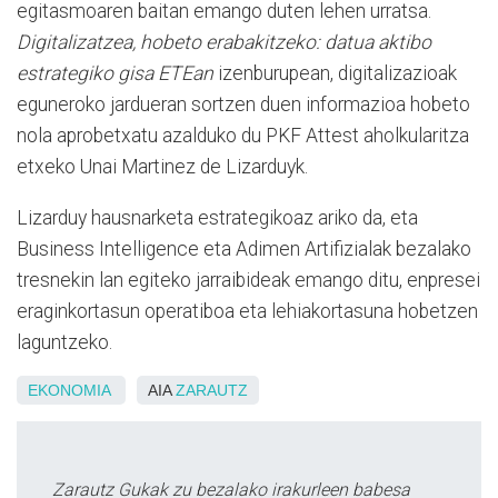
egitasmoaren baitan emango duten lehen urratsa.
Digitalizatzea, hobeto erabakitzeko: datua aktibo
estrategiko gisa ETEan
izenburupean, digitalizazioak
eguneroko jardueran sortzen duen informazioa hobeto
nola aprobetxatu azalduko du PKF Attest aholkularitza
etxeko Unai Martinez de Lizarduyk.
Lizarduy hausnarketa estrategikoaz ariko da, eta
Business Intelligence eta Adimen Artifizialak bezalako
tresnekin lan egiteko jarraibideak emango ditu, enpresei
eraginkortasun operatiboa eta lehiakortasuna hobetzen
laguntzeko.
EKONOMIA
AIA
ZARAUTZ
Zarautz Gukak zu bezalako irakurleen babesa