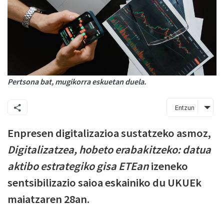
Pertsona bat, mugikorra eskuetan duela.
Entzun
Enpresen digitalizazioa sustatzeko asmoz,
Digitalizatzea, hobeto erabakitzeko: datua
aktibo estrategiko gisa ETEan
izeneko
sentsibilizazio saioa eskainiko du UKUEk
maiatzaren 28an.