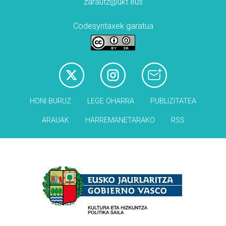
zarautz@ukt.eus
Codesyntaxek garatua
HONI BURUZ
LEGE OHARRA
PUBLIZITATEA
ARAUAK
HARREMANETARAKO
RSS
Babesleak