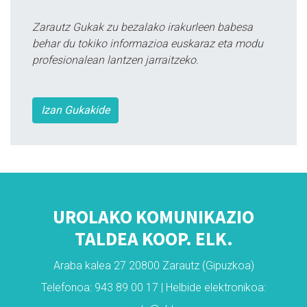
Zarautz Gukak zu bezalako irakurleen babesa
behar du tokiko informazioa euskaraz eta modu
profesionalean lantzen jarraitzeko.
Izan Gukakide
UROLAKO KOMUNIKAZIO
TALDEA KOOP. ELK.
Araba kalea 27 20800 Zarautz (Gipuzkoa)
Telefonoa: 943 89 00 17 | Helbide elektronikoa: