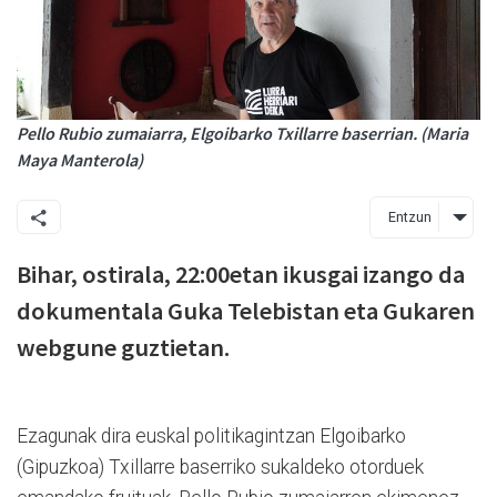
Pello Rubio zumaiarra, Elgoibarko Txillarre baserrian. (Maria
Maya Manterola)
Entzun
Bihar, ostirala, 22:00etan ikusgai izango da
dokumentala Guka Telebistan eta Gukaren
webgune guztietan.
Ezagunak dira euskal politikagintzan Elgoibarko
(Gipuzkoa) Txillarre baserriko sukaldeko otorduek