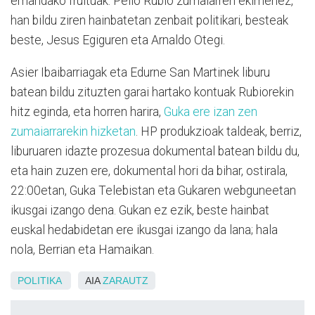
emandako fruituak. Pello Rubio zumaiarren ekimenez,
han bildu ziren hainbatetan zenbait politikari, besteak
beste, Jesus Egiguren eta Arnaldo Otegi.
Asier Ibaibarriagak eta Edurne San Martinek liburu
batean bildu zituzten garai hartako kontuak Rubiorekin
hitz eginda, eta horren harira,
Guka ere izan zen
zumaiarrarekin hizketan
. HP produkzioak taldeak, berriz,
liburuaren idazte prozesua dokumental batean bildu du,
eta hain zuzen ere, dokumental hori da bihar, ostirala,
22:00etan, Guka Telebistan eta Gukaren webguneetan
ikusgai izango dena. Gukan ez ezik, beste hainbat
euskal hedabidetan ere ikusgai izango da lana; hala
nola, Berrian eta Hamaikan.
POLITIKA
AIA
ZARAUTZ