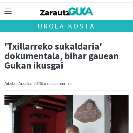
UROLA KOSTA
'Txillarreko sukaldaria'
dokumentala, bihar gauean
Gukan ikusgai
Aitziber Arzallus
2026ko maiatzaren 7a