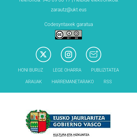
zarautz@ukt.eus
Codesyntaxek garatua
HONI BURUZ
LEGE OHARRA
PUBLIZITATEA
ARAUAK
HARREMANETARAKO
RSS
Babesleak