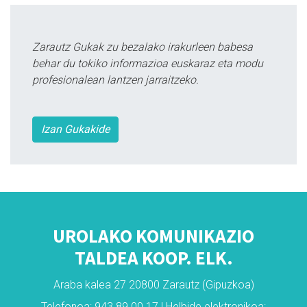
Zarautz Gukak zu bezalako irakurleen babesa
behar du tokiko informazioa euskaraz eta modu
profesionalean lantzen jarraitzeko.
Izan Gukakide
UROLAKO KOMUNIKAZIO
TALDEA KOOP. ELK.
Araba kalea 27 20800 Zarautz (Gipuzkoa)
Telefonoa: 943 89 00 17 | Helbide elektronikoa: