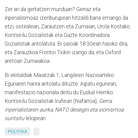
Zer ari da gertatzen munduan? Gerraz eta
inperialismoaz izenburupean hitzaldi bana emango da
etzi, ostiralean, Zarautzen eta Zumaian, Urola Kostako
Kontseilu Sozialistak eta Gazte Koordinadora
Sozialistak antolatuta. Bi saioak 18:30ean hasiko dira,
eta Zarauzkoa Frontoi Txikin izango da, eta Oxford
aretoan Zumaiakoa.
Bi ekitaldiak Maiatzak 1, Langileen Nazioarteko
Egunaren harira antolatu dituzte. Aipatu egunean,
manifestazio nazionala deitu du Euskal Herriko
Kontseilu Sozialistak Iruñean (Nafarroa),
Gerra
inperialistaren aurka, NATO desegin eta sionismoa
suntsitu
lelopean.
POLITIKA