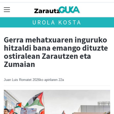
UROLA KOSTA
Gerra mehatxuaren inguruko
hitzaldi bana emango dituzte
ostiralean Zarautzen eta
Zumaian
Juan Luis Romatet
2026ko apirilaren 22a