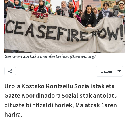
Gerraren aurkako manifestazioa. (theowp.org)
Entzun
Urola Kostako Kontseilu Sozialistak eta
Gazte Koordinadora Sozialistak antolatu
dituzte bi hitzaldi horiek, Maiatzak 1aren
harira.