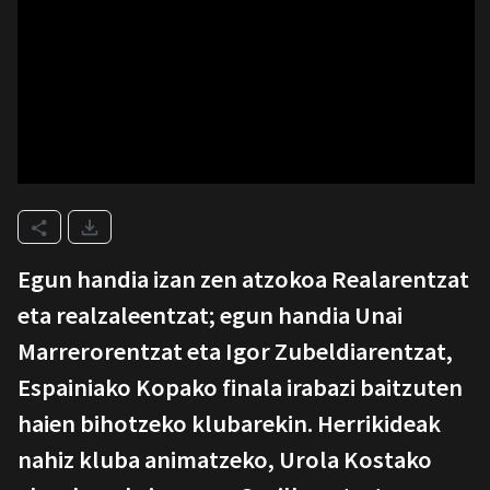
Egun handia izan zen atzokoa Realarentzat
eta realzaleentzat; egun handia Unai
Marrerorentzat eta Igor Zubeldiarentzat,
Espainiako Kopako finala irabazi baitzuten
haien bihotzeko klubarekin. Herrikideak
nahiz kluba animatzeko, Urola Kostako