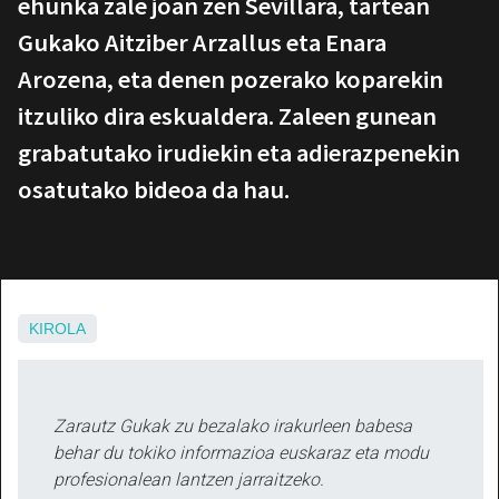
ehunka zale joan zen Sevillara, tartean
Gukako Aitziber Arzallus eta Enara
Arozena, eta denen pozerako koparekin
itzuliko dira eskualdera. Zaleen gunean
grabatutako irudiekin eta adierazpenekin
osatutako bideoa da hau.
KIROLA
Zarautz Gukak zu bezalako irakurleen babesa
behar du tokiko informazioa euskaraz eta modu
profesionalean lantzen jarraitzeko.