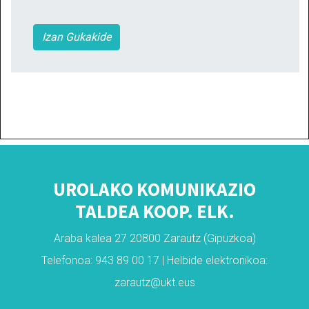
Izan Gukakide
UROLAKO KOMUNIKAZIO
TALDEA KOOP. ELK.
Araba kalea 27 20800 Zarautz (Gipuzkoa)
Telefonoa: 943 89 00 17 | Helbide elektronikoa:
zarautz@ukt.eus