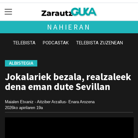
NAHIERAN
TELEBISTA
PODCASTAK
TELEBISTA ZUZENEAN
ALBISTEGIA
Jokalariek bezala, realzaleek
dena eman dute Sevillan
Maialen Etxaniz - Aitziber Arzallus- Enara Arozena
2026ko apirilaren 19a