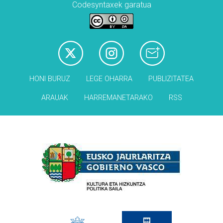
Codesyntaxek garatua
HONI BURUZ
LEGE OHARRA
PUBLIZITATEA
ARAUAK
HARREMANETARAKO
RSS
Babesleak