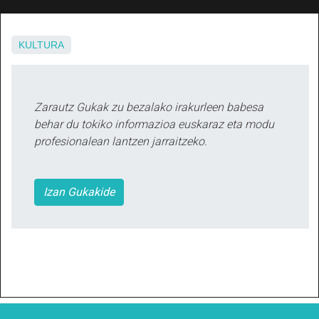
KULTURA
Zarautz Gukak zu bezalako irakurleen babesa
behar du tokiko informazioa euskaraz eta modu
profesionalean lantzen jarraitzeko.
Izan Gukakide