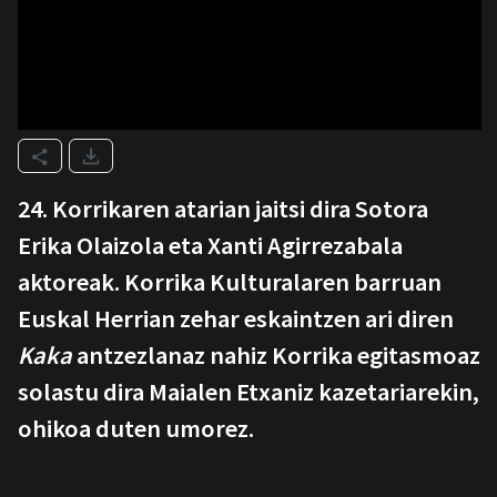
24. Korrikaren atarian jaitsi dira Sotora
Erika Olaizola eta Xanti Agirrezabala
aktoreak. Korrika Kulturalaren barruan
Euskal Herrian zehar eskaintzen ari diren
Kaka
antzezlanaz nahiz Korrika egitasmoaz
solastu dira Maialen Etxaniz kazetariarekin,
ohikoa duten umorez.