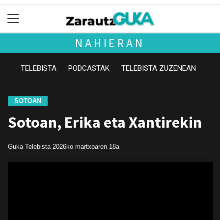
NAHIERAN
TELEBISTA
PODCASTAK
TELEBISTA ZUZENEAN
SOTOAN
Sotoan, Erika eta Xantirekin
Guka Telebista
2026ko martxoaren 18a