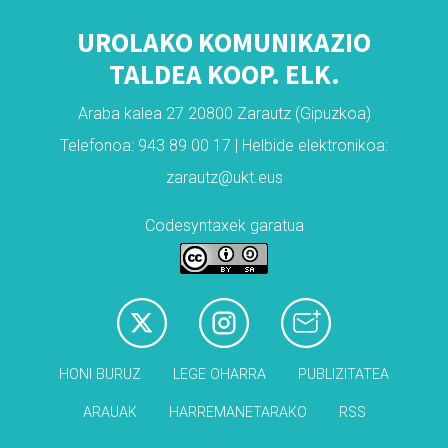
UROLAKO KOMUNIKAZIO
TALDEA KOOP. ELK.
Araba kalea 27 20800 Zarautz (Gipuzkoa)
Telefonoa: 943 89 00 17 | Helbide elektronikoa:
zarautz@ukt.eus
Codesyntaxek garatua
HONI BURUZ
LEGE OHARRA
PUBLIZITATEA
ARAUAK
HARREMANETARAKO
RSS