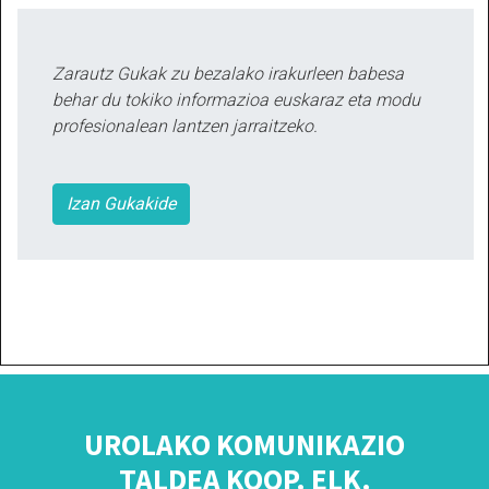
Zarautz Gukak zu bezalako irakurleen babesa
behar du tokiko informazioa euskaraz eta modu
profesionalean lantzen jarraitzeko.
Izan Gukakide
UROLAKO KOMUNIKAZIO
TALDEA KOOP. ELK.