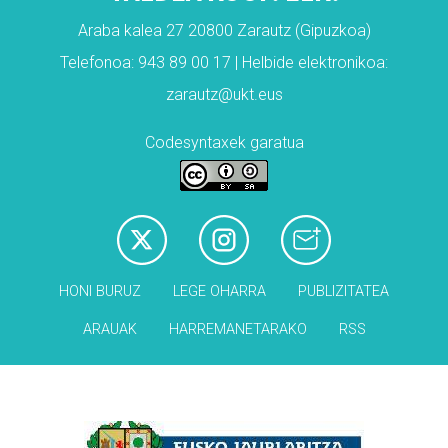
Araba kalea 27 20800 Zarautz (Gipuzkoa)
Telefonoa: 943 89 00 17 | Helbide elektronikoa:
zarautz@ukt.eus
Codesyntaxek garatua
HONI BURUZ
LEGE OHARRA
PUBLIZITATEA
ARAUAK
HARREMANETARAKO
RSS
Babesleak