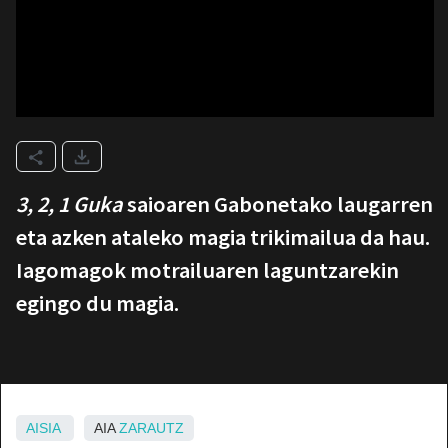
3, 2, 1 Guka
saioaren Gabonetako laugarren
eta azken ataleko magia trikimailua da hau.
Iagomagok motrailuaren laguntzarekin
egingo du magia.
AISIA
AIA
ZARAUTZ