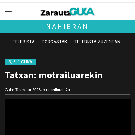
NAHIERAN
TELEBISTA
PODCASTAK
TELEBISTA ZUZENEAN
3, 2, 1 GUKA
Tatxan: motrailuarekin
Guka Telebista
2026ko urtarrilaren 2a