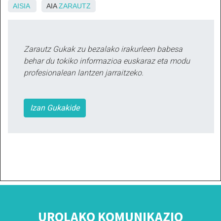
AISIA
AIA
ZARAUTZ
Zarautz Gukak zu bezalako irakurleen babesa
behar du tokiko informazioa euskaraz eta modu
profesionalean lantzen jarraitzeko.
Izan Gukakide
UROLAKO KOMUNIKAZIO