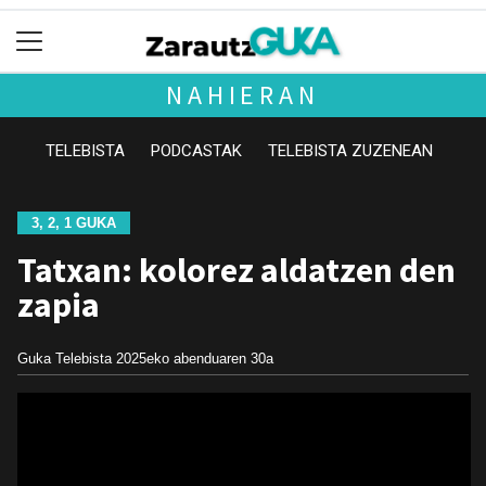
NAHIERAN
TELEBISTA
PODCASTAK
TELEBISTA ZUZENEAN
3, 2, 1 GUKA
Tatxan: kolorez aldatzen den
zapia
Guka Telebista
2025eko abenduaren 30a