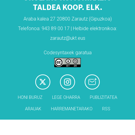
TALDEA KOOP. ELK.
Araba kalea 27 20800 Zarautz (Gipuzkoa)
Telefonoa: 943 89 00 17 | Helbide elektronikoa:
zarautz@ukt.eus
Codesyntaxek garatua
HONI BURUZ
LEGE OHARRA
PUBLIZITATEA
ARAUAK
HARREMANETARAKO
RSS
Babesleak