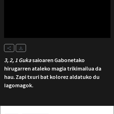
3, 2, 1 Guka
saioaren Gabonetako
hirugarren ataleko magia trikimailua da
hau. Zapi txuri bat kolorez aldatuko du
Iagomagok.