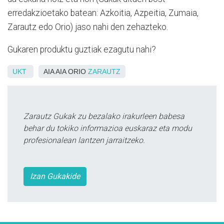
erredakzioetako batean: Azkoitia, Azpeitia, Zumaia,
Zarautz edo Orio) jaso nahi den zehazteko.
Gukaren produktu guztiak ezagutu nahi?
UKT
AIA AIA ORIO
ZARAUTZ
Zarautz Gukak zu bezalako irakurleen babesa
behar du tokiko informazioa euskaraz eta modu
profesionalean lantzen jarraitzeko.
Izan Gukakide