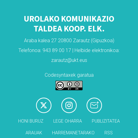
UROLAKO KOMUNIKAZIO
TALDEA KOOP. ELK.
Araba kalea 27 20800 Zarautz (Gipuzkoa)
Telefonoa: 943 89 00 17 | Helbide elektronikoa:
zarautz@ukt.eus
Codesyntaxek garatua
HONI BURUZ
LEGE OHARRA
PUBLIZITATEA
ARAUAK
HARREMANETARAKO
RSS