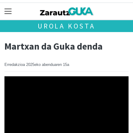
UROLA KOSTA
Martxan da Guka denda
Erredakzioa
2025eko abenduaren 15a