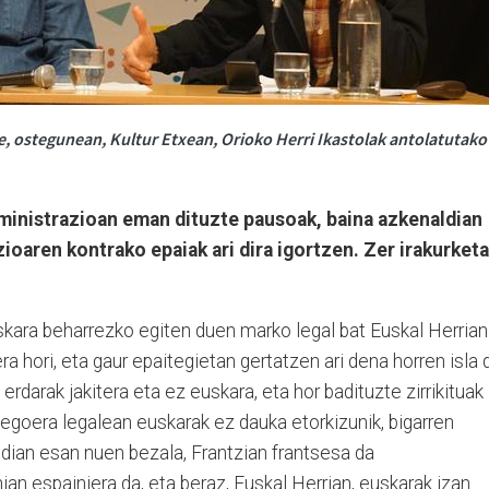
, ostegunean, Kultur Etxean, Orioko Herri Ikastolak antolatutako
ministrazioan eman dituzte pausoak, baina azkenaldian
ioaren kontrako epaiak ari dira igortzen. Zer irakurketa
skara beharrezko egiten duen marko legal bat Euskal Herrian
a hori, eta gaur epaitegietan gertatzen ari dena horren isla 
rdarak jakitera eta ez euskara, eta hor badituzte zirrikituak
egoera legalean euskarak ez dauka etorkizunik, bigarren
ldian esan nuen bezala, Frantzian frantsesa da
an espainiera da, eta beraz, Euskal Herrian, euskarak izan