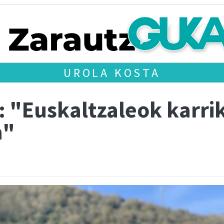
UROLA KOSTA
: "Euskaltzaleok karri
a"