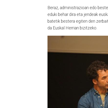
Beraz, administrazioan edo beste
eduki behar dira eta jendeak euska
batetik bestera egiten den zerbait
da Euskal Herrian bizitzeko.