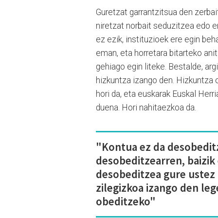
Guretzat garrantzitsua den zerbai
niretzat norbait seduzitzea edo er
ez ezik, instituzioek ere egin beh
eman, eta horretara bitarteko ani
gehiago egin liteke. Bestalde, ar
hizkuntza izango den. Hizkuntza o
hori da, eta euskarak Euskal Herr
duena. Hori nahitaezkoa da.
"Kontua ez da desobedit
desobeditzearren, baizik
desobeditzea gure ustez
zilegizkoa izango den leg
obeditzeko"