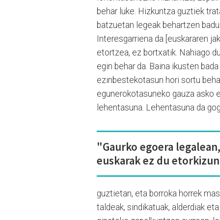
behar luke. Hizkuntza guztiek tra
batzuetan legeak behartzen badu hi
Interesgarriena da [euskararen jak
etortzea, ez bortxatik. Nahiago d
egin behar da. Baina ikusten bada 
ezinbestekotasun hori sortu behar
egunerokotasuneko gauza asko egi
lehentasuna. Lehentasuna da gogo
"Gaurko egoera legalean
euskarak ez du etorkizun
guztietan, eta borroka horrek mas
taldeak, sindikatuak, alderdiak e