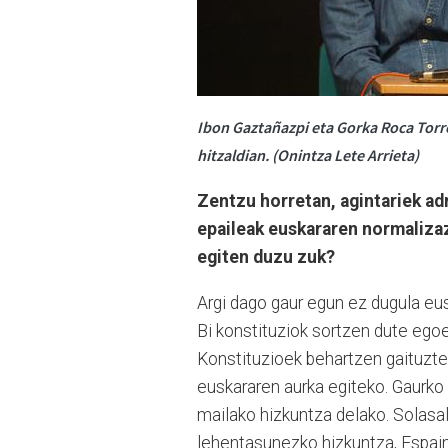
Ibon Gaztañazpi eta Gorka Roca Torre
hitzaldian. (Onintza Lete Arrieta)
Zentzu horretan, agintariek ad
epaileak euskararen normalizaz
egiten duzu zuk?
Argi dago gaur egun ez dugula eu
Bi konstituziok sortzen dute egoer
Konstituzioek behartzen gaituzte e
euskararen aurka egiteko. Gaurko 
mailako hizkuntza delako. Solasa
lehentasunezko hizkuntza, Espaini