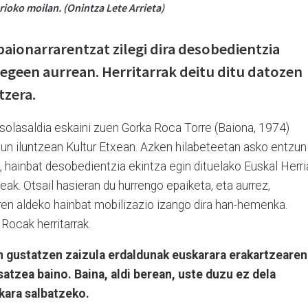
rioko moilan. (Onintza Lete Arrieta)
baionarrarentzat zilegi dira desobedientzia
legeen aurrean. Herritarrak deitu ditu datozen
tzera.
, solasaldia eskaini zuen Gorka Roca Torre (Baiona, 1974)
gun iluntzean Kultur Etxean. Azken hilabeteetan asko entzun
 hainbat desobedientzia ekintza egin dituelako Euskal Herri
k. Otsail hasieran du hurrengo epaiketa, eta aurrez,
ren aldeko hainbat mobilizazio izango dira han-hemenka.
 Rocak herritarrak.
n gustatzen zaizula erdaldunak euskarara erakartzearen
satzea baino. Baina, aldi berean, uste duzu ez dela
ara salbatzeko.