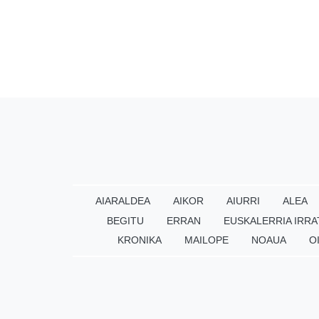
AIARALDEA
AIKOR
AIURRI
ALEA
BEGITU
ERRAN
EUSKALERRIA IRRA
KRONIKA
MAILOPE
NOAUA
O