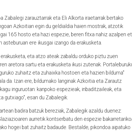
a Zabalegi zarauztarrak eta Eli Alkorta iraetarrak bertako
goan Azkoitian egin du geldialdia haien mostrak, atzotik
gai 165 hosto eta hazi espezie, beren fitxa nahiz azalpen e
en asteburuan ere ikusgai izango da erakusketa.
du erakusketa, eta atzo ateak zabaldu orduko piztu zuen
ziren aretora sartu eta erakusketa ikusi zutenak. Portaleburuk
nguruko zuhaitz eta zuhaixka hostoen eta hazien bilduma"
hala da. Izan ere, bildumako langinak Azkoitia eta Zarautz
ukagu inguruotan: kanpoko espezieak, inbaditzaileak, eta
ta gutxiago", esan du Zabalegik.
artean badira batzuk bereziak, Zabalegik azaldu duenez:
Glaziazioaren aurretik kontserbatu den espezie bakarretariko
alako hogei bat zuhaitz badaude. Bestalde, pikondoa aipatuko