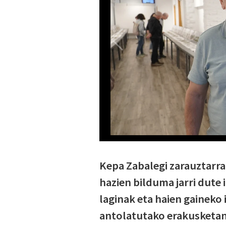
Kepa Zabalegi zarauztarrak
hazien bilduma jarri dute
laginak eta haien gaineko 
antolatutako erakusketan.