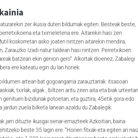
skainia
aturarekin zer ikusia duten bildumak egiten. Besteak beste,
a perretxikoena eta tximeletena ere. Aitarekin hasi zen
util koskorretan asko joaten nintzen aitarekin mendira,
n, Zarauzko Izadi natur taldean hasi nintzen. Perretxikoen
areak batzeari ekin genion gero". Alkortak dioenez, Zabalegi
bera ere kateatu egin du lan horiek.
bildumen artean bat gogoangarria zarauztarrak: itsasoari
kiak, txirlak, algak... biltzen aritu ziren aita eta biak urteetan
n genituen bizidunak potoetan, eta guztira, 45etik gora-edo
a jardun zuela bilketa lanean azaldu du Zabalegik.
 jarri dituzte ikusgai senar-emazteek Azkoitian, baina
itzeko beste 35 lagin ere. "Horien fitxak-eta egiten ari naiz