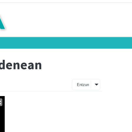
 denean
Entzun