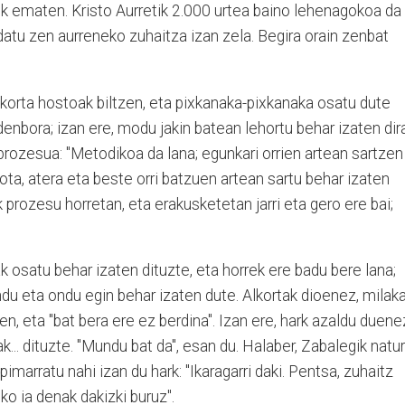
irik ematen. Kristo Aurretik 2.000 urtea baino lehenagokoa da
datu zen aurreneko zuhaitza izan zela. Begira orain zenbat
korta hostoak biltzen, eta pixkanaka-pixkanaka osatu dute
nbora; izan ere, modu jakin batean lehortu behar izaten dir
prozesua: "Metodikoa da lana; egunkari orrien artean sartzen
ota, atera eta beste orri batzuen artean sartu behar izaten
k prozesu horretan, eta erakusketetan jarri eta gero ere bai;
k osatu behar izaten dituzte, eta horrek ere badu bere lana;
ndu eta ondu egin behar izaten dute. Alkortak dioenez, milak
, eta "bat bera ere ez berdina". Izan ere, hark azaldu duene
k... dituzte. "Mundu bat da", esan du. Halaber, Zabalegik natur
imarratu nahi izan du hark: "Ikaragarri daki. Pentsa, zuhaitz
iko ia denak dakizki buruz".