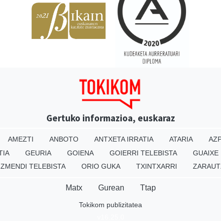
Gertuko informazioa, euskaraz
AMEZTI
ANBOTO
ANTXETA IRRATIA
ATARIA
AZP
TIA
GEURIA
GOIENA
GOIERRI TELEBISTA
GUAIXE
IZMENDI TELEBISTA
ORIO GUKA
TXINTXARRI
ZARAUT
Matx
Gurean
Ttap
Tokikom publizitatea
v16.25.0