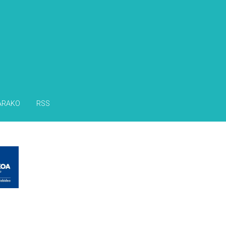
s
ARAKO
RSS