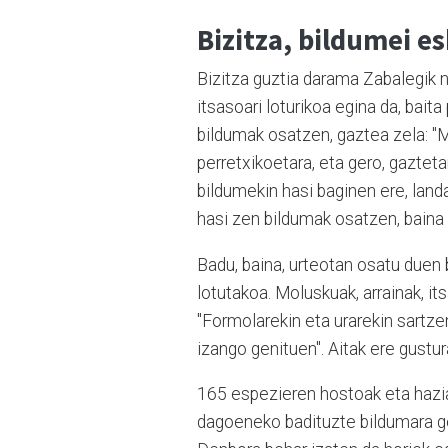
Bizitza, bildumei e
Bizitza guztia darama Zabalegik n
itsasoari loturikoa egina da, bait
bildumak osatzen, gaztea zela: "M
perretxikoetara, eta gero, gazteta
bildumekin hasi baginen ere, land
hasi zen bildumak osatzen, baina 
Badu, baina, urteotan osatu duen 
lotutakoa. Moluskuak, arrainak, itsas
"Formolarekin eta urarekin sartze
izango genituen". Aitak ere gustur
165 espezieren hostoak eta haziak
dagoeneko badituzte bildumara geh