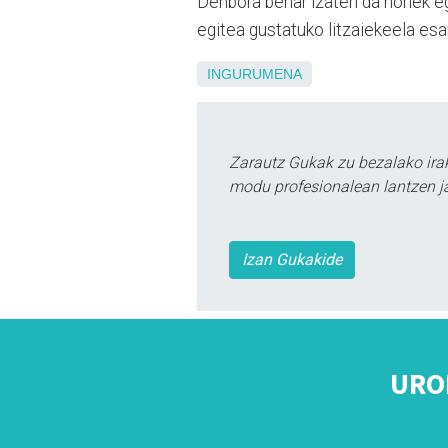
Denbora behar izaten da horiek egi
egitea gustatuko litzaiekeela esan
INGURUMENA
Zarautz Gukak zu bezalako ira
modu profesionalean lantzen ja
Izan Gukakide
URO