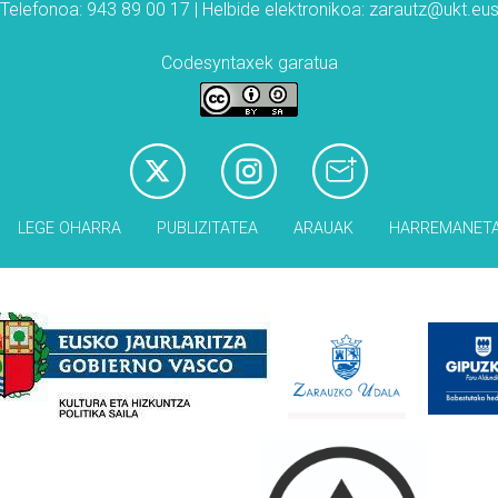
Telefonoa: 943 89 00 17 | Helbide elektronikoa: zarautz@ukt.eu
Codesyntaxek garatua
LEGE OHARRA
PUBLIZITATEA
ARAUAK
HARREMANET
Babesleak