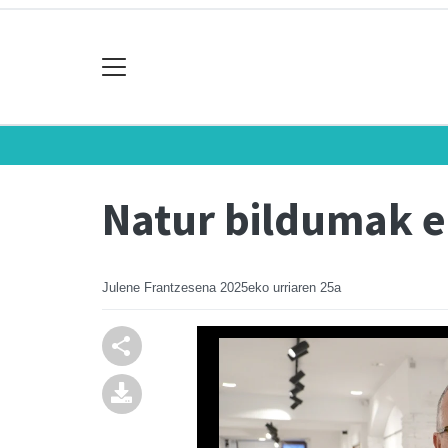
Natur bildumak e
Julene Frantzesena
2025eko urriaren 25a