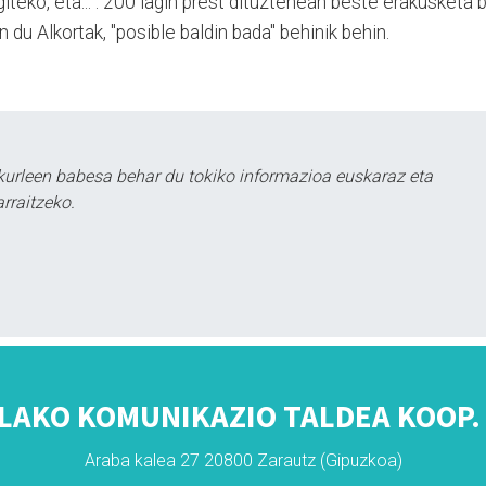
teko, eta...". 200 lagin prest dituztenean beste erakusketa 
 du Alkortak, "posible baldin bada" behinik behin.
kurleen babesa behar du tokiko informazioa euskaraz eta
rraitzeko.
LAKO KOMUNIKAZIO TALDEA KOOP. 
Araba kalea 27 20800 Zarautz (Gipuzkoa)