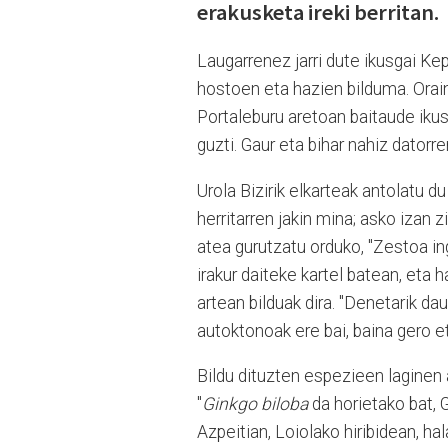
erakusketa ireki berritan.
Laugarrenez jarri dute ikusgai Kep
hostoen eta hazien bilduma. Orain
Portaleburu aretoan baitaude ikus
guzti. Gaur eta bihar nahiz datorr
Urola Bizirik elkarteak antolatu 
herritarren jakin mina; asko izan 
atea gurutzatu orduko, "Zestoa i
irakur daiteke kartel batean, eta 
artean bilduak dira. "Denetarik da
autoktonoak ere bai, baina gero e
Bildu dituzten espezieen laginen 
"
Ginkgo biloba
da horietako bat, 
Azpeitian, Loiolako hiribidean, h