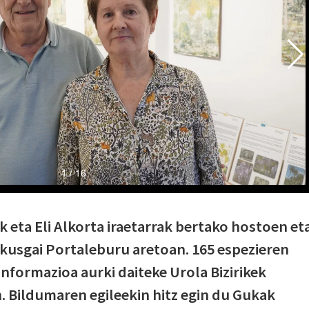
 eta Eli Alkorta iraetarrak bertako hostoen et
 ikusgai Portaleburu aretoan. 165 espezieren
informazioa aurki daiteke Urola Bizirikek
 Bildumaren egileekin hitz egin du Gukak