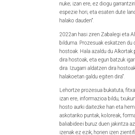
nuke; izan ere, ez diogu garrantz
espezie hori, eta esaten dute lan
halako dauden".
2022an hasi ziren Zabalegi eta Al
bilduma. Prozesuak eskatzen du de
hostoak. Hala azaldu du Alkortak 
dira hostoak, eta egun batzuk igar
dira. Izugarri aldatzen dira hostoa
halakoetan galdu egiten dira".
Lehortze prozesua bukatuta, fitxa
izan ere, informazioa bildu, txuku
hosto aurki daitezke han eta hemen
askotariko puntak, koloreak, forma
baliabideei buruz duen jakintza azp
izenak ez ezik, horien izen zientif