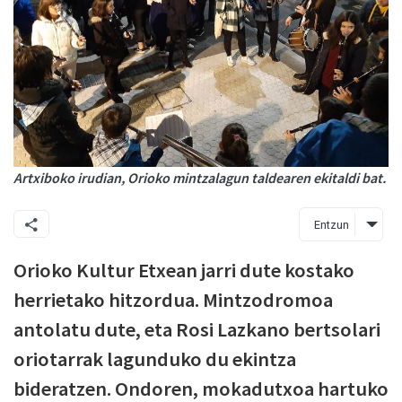
Artxiboko irudian, Orioko mintzalagun taldearen ekitaldi bat.
Entzun
Orioko Kultur Etxean jarri dute kostako
herrietako hitzordua. Mintzodromoa
antolatu dute, eta Rosi Lazkano bertsolari
oriotarrak lagunduko du ekintza
bideratzen. Ondoren, mokadutxoa hartuko