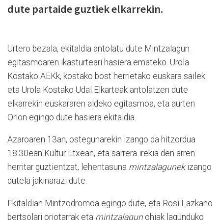
dute partaide guztiek elkarrekin.
Urtero bezala, ekitaldia antolatu dute Mintzalagun
egitasmoaren ikasturteari hasiera emateko. Urola
Kostako AEKk, kostako bost herrietako euskara sailek
eta Urola Kostako Udal Elkarteak antolatzen dute
elkarrekin euskararen aldeko egitasmoa, eta aurten
Orion egingo dute hasiera ekitaldia.
Azaroaren 13an, ostegunarekin izango da hitzordua
18:30ean Kultur Etxean, eta sarrera irekia den arren
herritar guztientzat, lehentasuna
mintzalagunek
izango
dutela jakinarazi dute.
Ekitaldian Mintzodromoa egingo dute, eta Rosi Lazkano
bertsolari oriotarrak eta
mintzalagun
ohiak lagunduko