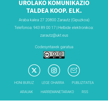
UROLAKO KOMUNIKAZIO
TALDEA KOOP. ELK.
Araba kalea 27 20800 Zarautz (Gipuzkoa)
Telefonoa: 943 89 00 17 | Helbide elektronikoa:
zarautz@ukt.eus
Codesyntaxek garatua
HONI BURUZ
LEGE OHARRA
PUBLIZITATEA
ARAUAK
HARREMANETARAKO
RSS
Babesleak