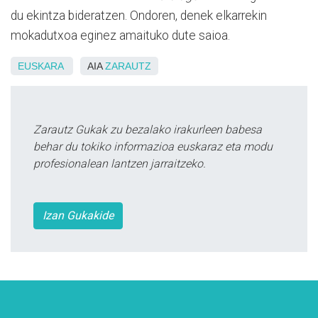
du ekintza bideratzen. Ondoren, denek elkarrekin
mokadutxoa eginez amaituko dute saioa.
EUSKARA
AIA
ZARAUTZ
Zarautz Gukak zu bezalako irakurleen babesa
behar du tokiko informazioa euskaraz eta modu
profesionalean lantzen jarraitzeko.
Izan Gukakide