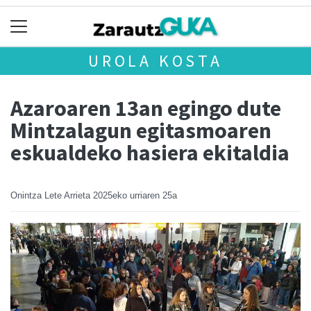
UROLA KOSTA
Azaroaren 13an egingo dute
Mintzalagun egitasmoaren
eskualdeko hasiera ekitaldia
Onintza Lete Arrieta
2025eko urriaren 25a