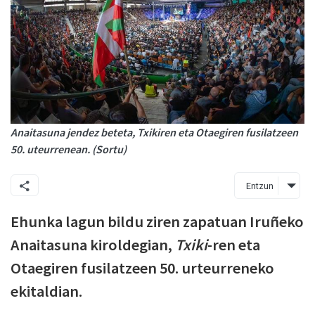
Anaitasuna jendez beteta, Txikiren eta Otaegiren fusilatzeen
50. uteurrenean. (Sortu)
Entzun
Ehunka lagun bildu ziren zapatuan Iruñeko
Anaitasuna kiroldegian,
Txiki
-ren eta
Otaegiren fusilatzeen 50. urteurreneko
ekitaldian.