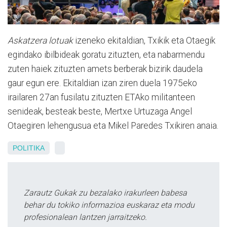
Askatzera lotuak
izeneko ekitaldian, Txikik eta Otaegik
egindako ibilbideak goratu zituzten, eta nabarmendu
zuten haiek zituzten amets berberak bizirik daudela
gaur egun ere. Ekitaldian izan ziren duela 1975eko
irailaren 27an fusilatu zituzten ETAko militanteen
senideak, besteak beste, Mertxe Urtuzaga Angel
Otaegiren lehengusua eta Mikel Paredes Txikiren anaia.
POLITIKA
Zarautz Gukak zu bezalako irakurleen babesa
behar du tokiko informazioa euskaraz eta modu
profesionalean lantzen jarraitzeko.