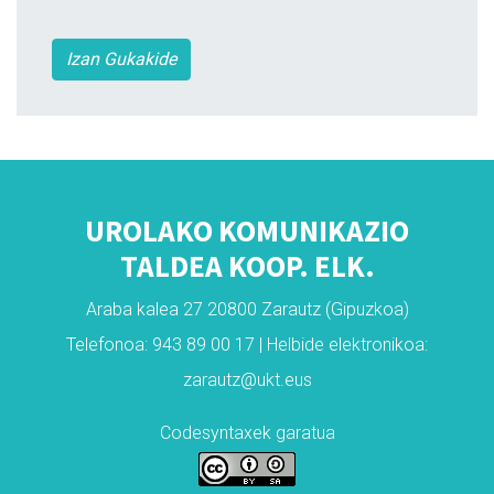
Izan Gukakide
UROLAKO KOMUNIKAZIO
TALDEA KOOP. ELK.
Araba kalea 27 20800 Zarautz (Gipuzkoa)
Telefonoa: 943 89 00 17 | Helbide elektronikoa:
zarautz@ukt.eus
Codesyntaxek garatua