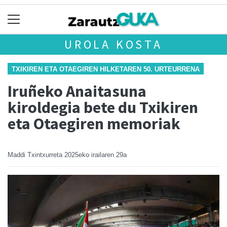
UROLA KOSTA
TXIKIREN ETA OTAEGIREN HILKETAREN 50. URTEURRENA
Iruñeko Anaitasuna
kiroldegia bete du Txikiren
eta Otaegiren memoriak
Maddi Txintxurreta
2025eko irailaren 29a