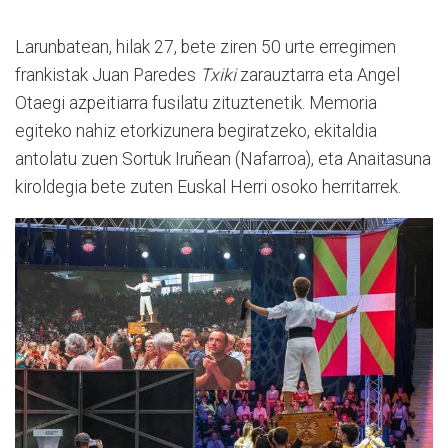
Larunbatean, hilak 27, bete ziren 50 urte erregimen
frankistak Juan Paredes
Txiki
zarauztarra eta Angel
Otaegi azpeitiarra fusilatu zituztenetik. Memoria
egiteko nahiz etorkizunera begiratzeko, ekitaldia
antolatu zuen Sortuk Iruñean (Nafarroa), eta Anaitasuna
kiroldegia bete zuten Euskal Herri osoko herritarrek.