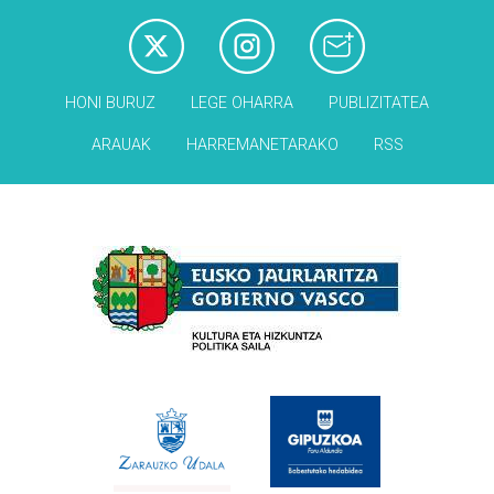
HONI BURUZ
LEGE OHARRA
PUBLIZITATEA
ARAUAK
HARREMANETARAKO
RSS
Babesleak