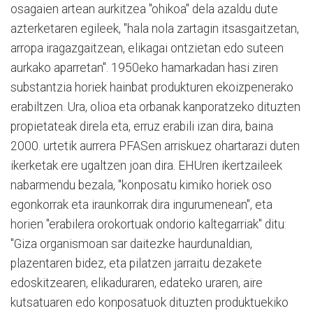
osagaien artean aurkitzea "ohikoa" dela azaldu dute
azterketaren egileek, "hala nola zartagin itsasgaitzetan,
arropa iragazgaitzean, elikagai ontzietan edo suteen
aurkako aparretan". 1950eko hamarkadan hasi ziren
substantzia horiek hainbat produkturen ekoizpenerako
erabiltzen. Ura, olioa eta orbanak kanporatzeko dituzten
propietateak direla eta, erruz erabili izan dira, baina
2000. urtetik aurrera PFASen arriskuez ohartarazi duten
ikerketak ere ugaltzen joan dira. EHUren ikertzaileek
nabarmendu bezala, "konposatu kimiko horiek oso
egonkorrak eta iraunkorrak dira ingurumenean", eta
horien "erabilera orokortuak ondorio kaltegarriak" ditu:
"Giza organismoan sar daitezke haurdunaldian,
plazentaren bidez, eta pilatzen jarraitu dezakete
edoskitzearen, elikaduraren, edateko uraren, aire
kutsatuaren edo konposatuok dituzten produktuekiko