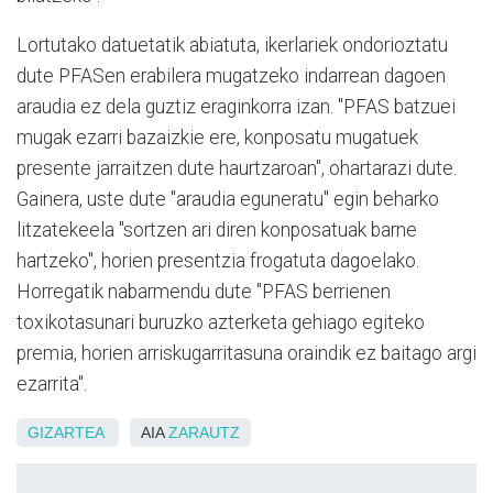
Lortutako datuetatik abiatuta, ikerlariek ondorioztatu
dute PFASen erabilera mugatzeko indarrean dagoen
araudia ez dela guztiz eraginkorra izan. "PFAS batzuei
mugak ezarri bazaizkie ere, konposatu mugatuek
presente jarraitzen dute haurtzaroan", ohartarazi dute.
Gainera, uste dute "araudia eguneratu" egin beharko
litzatekeela "sortzen ari diren konposatuak barne
hartzeko", horien presentzia frogatuta dagoelako.
Horregatik nabarmendu dute "PFAS berrienen
toxikotasunari buruzko azterketa gehiago egiteko
premia, horien arriskugarritasuna oraindik ez baitago argi
ezarrita".
GIZARTEA
AIA
ZARAUTZ