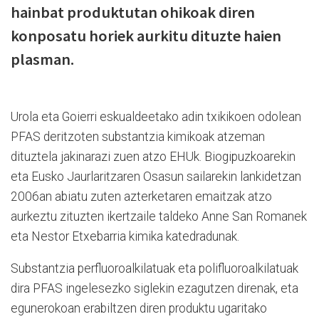
hainbat produktutan ohikoak diren
konposatu horiek aurkitu dituzte haien
plasman.
Urola eta Goierri eskualdeetako adin txikikoen odolean
PFAS deritzoten substantzia kimikoak atzeman
dituztela jakinarazi zuen atzo EHUk. Biogipuzkoarekin
eta Eusko Jaurlaritzaren Osasun sailarekin lankidetzan
2006an abiatu zuten azterketaren emaitzak atzo
aurkeztu zituzten ikertzaile taldeko Anne San Romanek
eta Nestor Etxebarria kimika katedradunak.
Substantzia perfluoroalkilatuak eta polifluoroalkilatuak
dira PFAS ingelesezko siglekin ezagutzen direnak, eta
egunerokoan erabiltzen diren produktu ugaritako