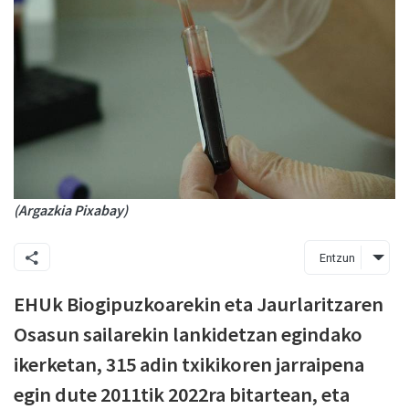
(Argazkia Pixabay)
Entzun
EHUk Biogipuzkoarekin eta Jaurlaritzaren
Osasun sailarekin lankidetzan egindako
ikerketan, 315 adin txikikoren jarraipena
egin dute 2011tik 2022ra bitartean, eta