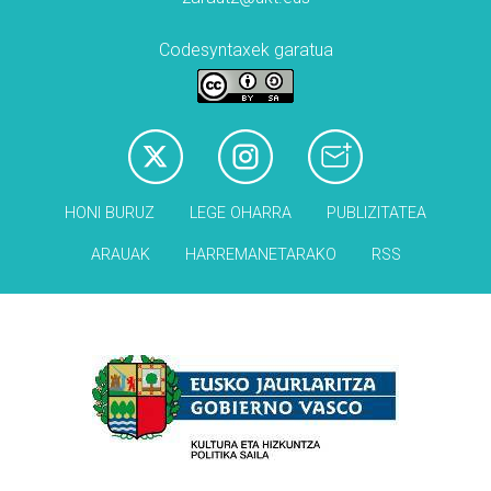
Codesyntaxek garatua
HONI BURUZ
LEGE OHARRA
PUBLIZITATEA
ARAUAK
HARREMANETARAKO
RSS
Babesleak