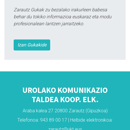
Zarautz Gukak zu bezalako irakurleen babesa
behar du tokiko informazioa euskaraz eta modu
profesionalean lantzen jarraitzeko.
Izan Gukakide
UROLAKO KOMUNIKAZIO
TALDEA KOOP. ELK.
Araba kalea 27 20800 Zarautz (Gipuzkoa)
Telefonoa: 943 89 00 17 | Helbide elektronikoa:
zarautz@ukt.eus