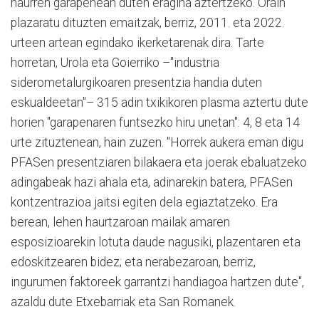
haurren garapenean duten eragina aztertzeko. Orain
plazaratu dituzten emaitzak, berriz, 2011. eta 2022.
urteen artean egindako ikerketarenak dira. Tarte
horretan, Urola eta Goierriko –"industria
siderometalurgikoaren presentzia handia duten
eskualdeetan"– 315 adin txikikoren plasma aztertu dute
horien "garapenaren funtsezko hiru unetan": 4, 8 eta 14
urte zituztenean, hain zuzen. "Horrek aukera eman digu
PFASen presentziaren bilakaera eta joerak ebaluatzeko
adingabeak hazi ahala eta, adinarekin batera, PFASen
kontzentrazioa jaitsi egiten dela egiaztatzeko. Era
berean, lehen haurtzaroan mailak amaren
esposizioarekin lotuta daude nagusiki, plazentaren eta
edoskitzearen bidez; eta nerabezaroan, berriz,
ingurumen faktoreek garrantzi handiagoa hartzen dute",
azaldu dute Etxebarriak eta San Romanek.