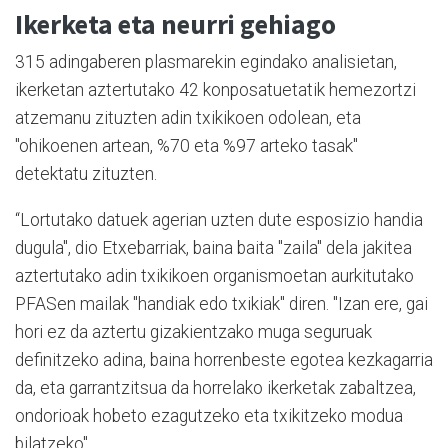
Ikerketa eta neurri gehiago
315 adingaberen plasmarekin egindako analisietan,
ikerketan aztertutako 42 konposatuetatik hemezortzi
atzemanu zituzten adin txikikoen odolean, eta
"ohikoenen artean, %70 eta %97 arteko tasak"
detektatu zituzten.
“Lortutako datuek agerian uzten dute esposizio handia
dugula", dio Etxebarriak, baina baita "zaila" dela jakitea
aztertutako adin txikikoen organismoetan aurkitutako
PFASen mailak "handiak edo txikiak" diren. "Izan ere, gai
hori ez da aztertu gizakientzako muga seguruak
definitzeko adina, baina horrenbeste egotea kezkagarria
da, eta garrantzitsua da horrelako ikerketak zabaltzea,
ondorioak hobeto ezagutzeko eta txikitzeko modua
bilatzeko".