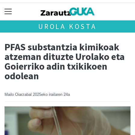
UROLA KOSTA
PFAS substantzia kimikoak
atzeman dituzte Urolako eta
Goierriko adin txikikoen
odolean
Mailo Oiarzabal
2025eko irailaren 24a