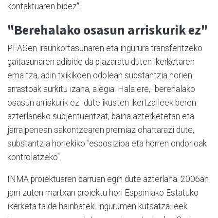
kontaktuaren bidez".
"Berehalako osasun arriskurik ez"
PFASen iraunkortasunaren eta ingurura transferitzeko
gaitasunaren adibide da plazaratu duten ikerketaren
emaitza, adin txikikoen odolean substantzia horien
arrastoak aurkitu izana, alegia. Hala ere, "berehalako
osasun arriskurik ez" dute ikusten ikertzaileek beren
azterlaneko subjentuentzat, baina azterketetan eta
jarraipenean sakontzearen premiaz ohartarazi dute,
substantzia horiekiko "esposizioa eta horren ondorioak
kontrolatzeko".
INMA proiektuaren barruan egin dute azterlana. 2006an
jarri zuten martxan proiektu hori Espainiako Estatuko
ikerketa talde hainbatek, ingurumen kutsatzaileek