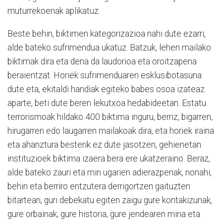
muturrekoenak aplikatuz.
Beste behin, biktimen kategorizazioa nahi dute ezarri,
alde bateko sufrimendua ukatuz. Batzuk, lehen mailako
biktimak dira eta dena da laudorioa eta oroitzapena
beraientzat. Horiek sufrimenduaren esklusibotasuna
dute eta, ekitaldi handiak egiteko babes osoa izateaz
aparte, beti dute beren lekutxoa hedabideetan. Estatu
terrorismoak hildako 400 biktima inguru, berriz, bigarren,
hirugarren edo laugarren mailakoak dira, eta horiek iraina
eta ahanztura besterik ez dute jasotzen, gehienetan
instituzioek biktima izaera bera ere ukatzeraino. Beraz,
alde bateko zauri eta min ugarien adierazpenak, nonahi,
behin eta berriro entzutera derrigortzen gaituzten
bitartean, guri debekatu egiten zaigu gure kontakizunak,
gure orbainak, gure historia, gure jendearen mina eta