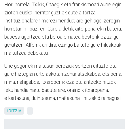
Hori horrela, Txikik, Otaegik eta frankismoari aurre egin
zioten euskal herritar guztiek dute aitortza
instituzionalaren merezimendua; are gehiago, zeregin
horretan hil baziren. Gure aldetik, aitorpenarekin batera,
babesa agertzea eta beroa ematea besterik ez zaigu
geratzen. Alferrik ari dira, ezingo baitute gure hildakoak
maitatzea debekatu.
Une gogorrek maitasun bereziak sortzen dituzte eta
gure hiztegian urte askotan zehar atsekabea, etsipena,
mina, nahigabea, itxaropenik eza eta antzeko hitzek
leku handia hartu badute ere, oraindik itxaropena,
elkartasuna, duintasuna, maitasuna... hitzak dira nagusi.
IRITZIA