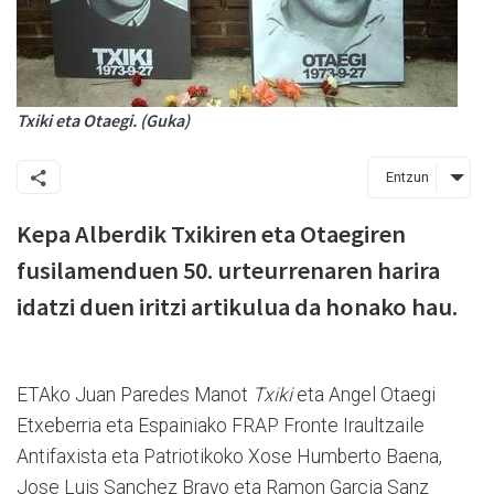
Txiki eta Otaegi. (Guka)
Entzun
Kepa Alberdik Txikiren eta Otaegiren
fusilamenduen 50. urteurrenaren harira
idatzi duen iritzi artikulua da honako hau.
ETAko Juan Paredes Manot
Txiki
eta Angel Otaegi
Etxeberria eta Espainiako FRAP Fronte Iraultzaile
Antifaxista eta Patriotikoko Xose Humberto Baena,
Jose Luis Sanchez Bravo eta Ramon Garcia Sanz