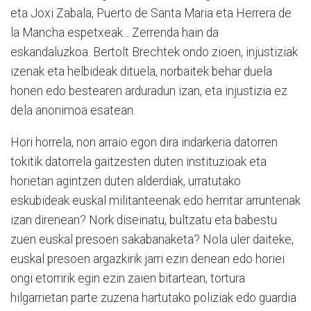
eta Joxi Zabala, Puerto de Santa Maria eta Herrera de
la Mancha espetxeak... Zerrenda hain da
eskandaluzkoa. Bertolt Brechtek ondo zioen, injustiziak
izenak eta helbideak dituela, norbaitek behar duela
honen edo bestearen arduradun izan, eta injustizia ez
dela anonimoa esatean.
Hori horrela, non arraio egon dira indarkeria datorren
tokitik datorrela gaitzesten duten instituzioak eta
horietan agintzen duten alderdiak, urratutako
eskubideak euskal militanteenak edo herritar arruntenak
izan direnean? Nork diseinatu, bultzatu eta babestu
zuen euskal presoen sakabanaketa? Nola uler daiteke,
euskal presoen argazkirik jarri ezin denean edo horiei
ongi etorririk egin ezin zaien bitartean, tortura
hilgarrietan parte zuzena hartutako poliziak edo guardia