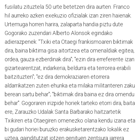
fusilatu zituztela 50 urte betetzen dira aurten. Franco
hil aurreko azken exekuzio ofizialak izan ziren haienak.
Urtemuga horren harira, zalaparta handia piztu dute
Gogorako zuzendari Alberto Alonsok egindako
adierazpenek: "Txiki eta Otaegi frankismoaren biktimak
dira, baina biktima gisa aitortzea eta omenaldiak egitea,
ordea, gauza ezberdinak dira"; "ezin dira erreferente izan
gizartearentzat, indarkeria, beldurra eta terrorea erabili
baitzituzten"; "ez dira demokraziaren etorrera
aldarrikatzen zuten ehunka eta milaka militanteren zaku
berean sartu behar"; "biktimak dira baina ez dira omendu
behar". Gogoraren irizpide horiek tarteko etorri dira, baita
ere, Zarauzko Udalak Santa Barbarako haitzartetik
Txikiren eta Otaegiren omenezko olana kendu izana eta
bi gudari horiei buruzko erakusketarentzako lokalik ez
uztea, gainditutzat jotzen genituen zentsura jarrera