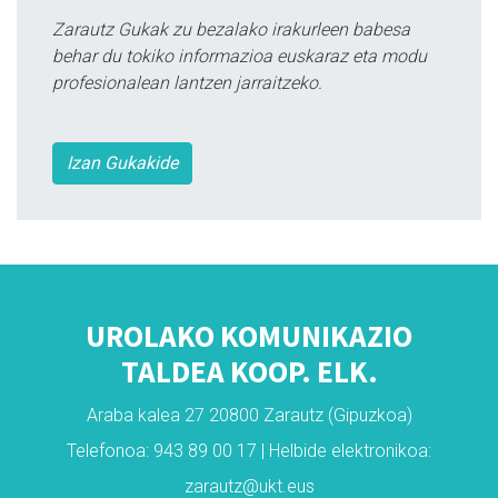
Zarautz Gukak zu bezalako irakurleen babesa
behar du tokiko informazioa euskaraz eta modu
profesionalean lantzen jarraitzeko.
Izan Gukakide
UROLAKO KOMUNIKAZIO
TALDEA KOOP. ELK.
Araba kalea 27 20800 Zarautz (Gipuzkoa)
Telefonoa: 943 89 00 17 | Helbide elektronikoa:
zarautz@ukt.eus