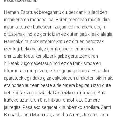
esklusibotasuna.
Hemen, Estatuak bereganatu du, betidanik, zilegi den
indarkeriaren monopolioa. Haren mendean mugitu dira
inpunitatearen babesean izugarrikeri handienak egin
dituztenak, inoiz zigorrik izan ez duten gaizkileak, alegia.
Haienak dira inork errebindikatu ez dituen heriotzak,
izenik gabeko balak, zigorrik gabeko errudunak,
erantzulerik eta konplizerik gabe gertatzen diren
hilketak. Zigorgabetasun hori ez da frankismoaren
biktimetara mugatzen, askoz gehiago baitira Estatuko
aparatuek egindako giza eskubideen urraketen biktimak;
eta horien aurrean beste alde batera begiratu izan dute
beti kontakizun ofizialek: Gasteizko martxoaren 3tik
Iruñeko uztailaren 8ra, Intxaurrondotik La Cumbre
jauregira, Pasaiako segadatik Irunberriko arroilara, Santi
Brouard, Josu Muguruza, Joseba Arregi, Joxean Lasa