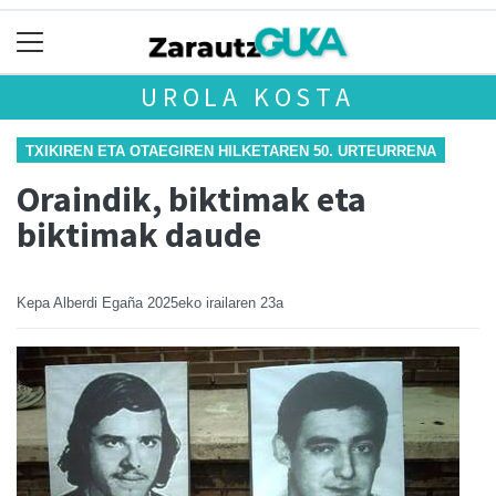
UROLA KOSTA
TXIKIREN ETA OTAEGIREN HILKETAREN 50. URTEURRENA
Oraindik, biktimak eta
biktimak daude
Kepa Alberdi Egaña
2025eko irailaren 23a