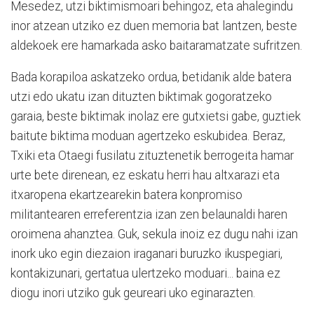
Mesedez, utzi biktimismoari behingoz, eta ahalegindu
inor atzean utziko ez duen memoria bat lantzen, beste
aldekoek ere hamarkada asko baitaramatzate sufritzen.
Bada korapiloa askatzeko ordua, betidanik alde batera
utzi edo ukatu izan dituzten biktimak gogoratzeko
garaia, beste biktimak inolaz ere gutxietsi gabe, guztiek
baitute biktima moduan agertzeko eskubidea. Beraz,
Txiki eta Otaegi fusilatu zituztenetik berrogeita hamar
urte bete direnean, ez eskatu herri hau altxarazi eta
itxaropena ekartzearekin batera konpromiso
militantearen erreferentzia izan zen belaunaldi haren
oroimena ahanztea. Guk, sekula inoiz ez dugu nahi izan
inork uko egin diezaion iraganari buruzko ikuspegiari,
kontakizunari, gertatua ulertzeko moduari... baina ez
diogu inori utziko guk geureari uko eginarazten.