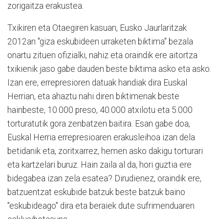
zorigaitza erakustea.
Txikiren eta Otaegiren kasuan, Eusko Jaurlaritzak
2012an "giza eskubideen urraketen biktima" bezala
onartu zituen ofizialki, nahiz eta oraindik ere aitortza
txikienik jaso gabe dauden beste biktima asko eta asko.
Izan ere, errepresioren datuak handiak dira Euskal
Herrian, eta ahaztu nahi diren biktimenak beste
hainbeste, 10.000 preso, 40.000 atxilotu eta 5.000
torturatutik gora zenbatzen baitira. Esan gabe doa,
Euskal Herria errepresioaren erakusleihoa izan dela
betidanik eta, zoritxarrez, hemen asko dakigu torturari
eta kartzelari buruz. Hain zaila al da, hori guztia ere
bidegabea izan zela esatea? Dirudienez, oraindik ere,
batzuentzat eskubide batzuk beste batzuk baino
"eskubideago" dira eta beraiek dute sufrimenduaren