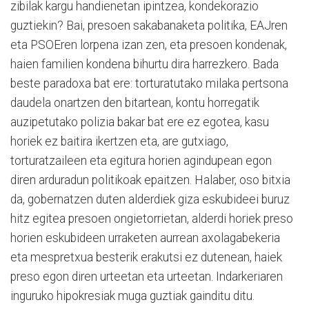
zibilak kargu handienetan ipintzea, kondekorazio
guztiekin? Bai, presoen sakabanaketa politika, EAJren
eta PSOEren lorpena izan zen, eta presoen kondenak,
haien familien kondena bihurtu dira harrezkero. Bada
beste paradoxa bat ere: torturatutako milaka pertsona
daudela onartzen den bitartean, kontu horregatik
auzipetutako polizia bakar bat ere ez egotea, kasu
horiek ez baitira ikertzen eta, are gutxiago,
torturatzaileen eta egitura horien agindupean egon
diren arduradun politikoak epaitzen. Halaber, oso bitxia
da, gobernatzen duten alderdiek giza eskubideei buruz
hitz egitea presoen ongietorrietan, alderdi horiek preso
horien eskubideen urraketen aurrean axolagabekeria
eta mespretxua besterik erakutsi ez dutenean, haiek
preso egon diren urteetan eta urteetan. Indarkeriaren
inguruko hipokresiak muga guztiak gainditu ditu.