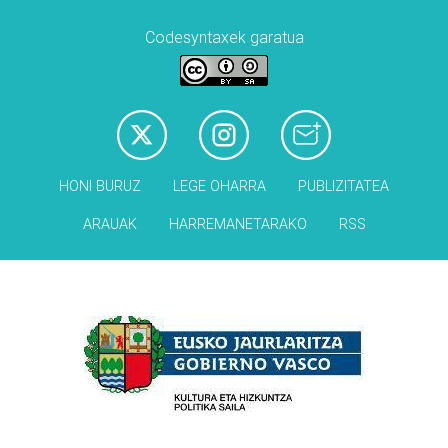
Codesyntaxek garatua
HONI BURUZ
LEGE OHARRA
PUBLIZITATEA
ARAUAK
HARREMANETARAKO
RSS
Babesleak