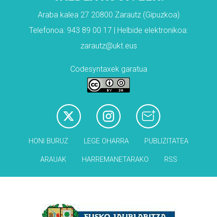
Araba kalea 27 20800 Zarautz (Gipuzkoa)
Telefonoa: 943 89 00 17 | Helbide elektronikoa:
zarautz@ukt.eus
Codesyntaxek garatua
HONI BURUZ
LEGE OHARRA
PUBLIZITATEA
ARAUAK
HARREMANETARAKO
RSS
Babesleak