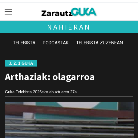
NAHIERAN
TELEBISTA
PODCASTAK
TELEBISTA ZUZENEAN
3, 2, 1 GUKA
Arthaziak: olagarroa
Guka Telebista
2025eko abuztuaren 27a