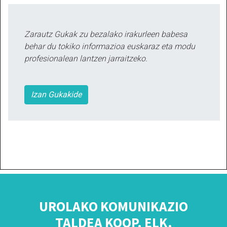
Zarautz Gukak zu bezalako irakurleen babesa
behar du tokiko informazioa euskaraz eta modu
profesionalean lantzen jarraitzeko.
Izan Gukakide
UROLAKO KOMUNIKAZIO
TALDEA KOOP. ELK.