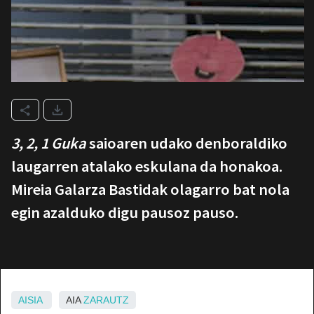
3, 2, 1 Guka
saioaren udako denboraldiko
laugarren atalako eskulana da honakoa.
Mireia Galarza Bastidak olagarro bat nola
egin azalduko digu pausoz pauso.
AISIA
AIA
ZARAUTZ