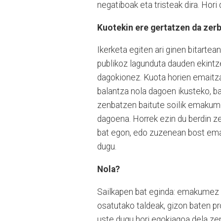
negatiboak eta tristeak dira. Hori 
Kuotekin ere gertatzen da zerb
Ikerketa egiten ari ginen bitartea
publikoz lagunduta dauden ekintz
dagokionez. Kuota horien emaitz
balantza nola dagoen ikusteko, b
zenbatzen baitute soilik emakum
dagoena. Horrek ezin du berdin z
bat egon, edo zuzenean bost ema
dugu.
Nola?
Sailkapen bat eginda: emakumez 
osatutako taldeak, gizon baten p
uste dugu hori egokiagoa dela ze