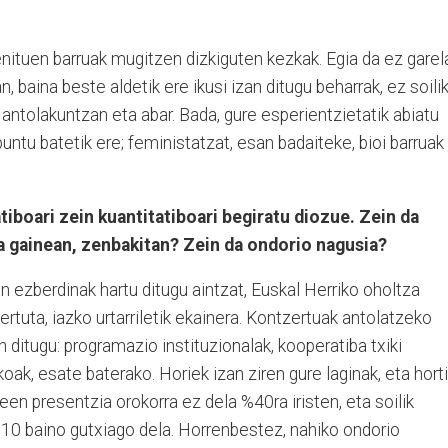
nituen barruak mugitzen dizkiguten kezkak. Egia da ez garel
baina beste aldetik ere ikusi izan ditugu beharrak, ez soili
 antolakuntzan eta abar. Bada, gure esperientzietatik abiatu
puntu batetik ere; feministatzat, esan badaiteke, bioi barruak
atiboari zein kuantitatiboari begiratu diozue. Zein da
gainean, zenbakitan? Zein da ondorio nagusia?
in ezberdinak hartu ditugu aintzat, Euskal Herriko oholtza
tuta, iazko urtarriletik ekainera. Kontzertuak antolatzeko
 ditugu: programazio instituzionalak, kooperatiba txiki
ak, esate baterako. Horiek izan ziren gure laginak, eta hort
n presentzia orokorra ez dela %40ra iristen, eta soilik
 baino gutxiago dela. Horrenbestez, nahiko ondorio