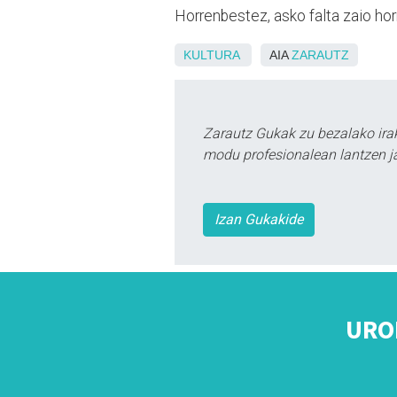
Horrenbestez, asko falta zaio hor
KULTURA
AIA
ZARAUTZ
Zarautz Gukak zu bezalako ira
modu profesionalean lantzen ja
Izan Gukakide
URO