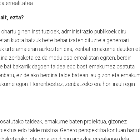
da errealitatea.
ait, ezta?
n ohartu ginen instituzioek, administrazio publikoek diru
etan kuota batzuk bete behar izaten dituztela generoari
ak urte amaieran aurkezten dira, zenbat emakume dauden e
aina zenbaketa ez da modu oso errealistan egiten, berdin
e bat bakarrik dagoen taldea edo bost emakumez osatuta
enbatu, ez delako berdina talde batean lau gizon eta emaku
kume egon. Horrenbestez, zenbatzeko era hori irauli egin
osatutako taldeak, emakume baten proiektua, gizonez
roiektua edo talde mistoa. Genero perspektiba kontuan hartu
nbaketarako, eta ematen digun argazkia errealagoa dela.