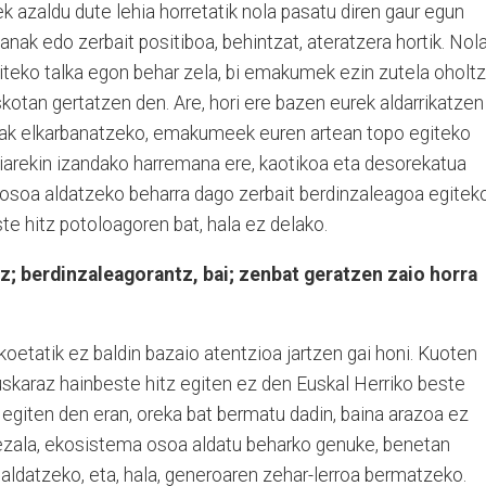
ek azaldu dute lehia horretatik nola pasatu diren gaur egun
nak edo zerbait positiboa, behintzat, ateratzera hortik. Nol
teko talka egon behar zela, bi emakumek ezin zutela oholt
skotan gertatzen den. Are, hori ere bazen eurek aldarrikatzen
zioak elkarbanatzeko, emakumeek euren artean topo egiteko
riarekin izandako harremana ere, kaotikoa eta desorekatua
osoa aldatzeko beharra dago zerbait berdinzaleagoa egiteko
e hitz potoloagoren bat, hala ez delako.
z; berdinzaleagorantz, bai; zenbat geratzen zaio horra
likoetatik ez baldin bazaio atentzioa jartzen gai honi. Kuoten
uskaraz hainbeste hitz egiten ez den Euskal Herriko beste
egiten den eran, oreka bat bermatu dadin, baina arazoa ez
bezala, ekosistema osoa aldatu beharko genuke, benetan
 aldatzeko, eta, hala, generoaren zehar-lerroa bermatzeko.