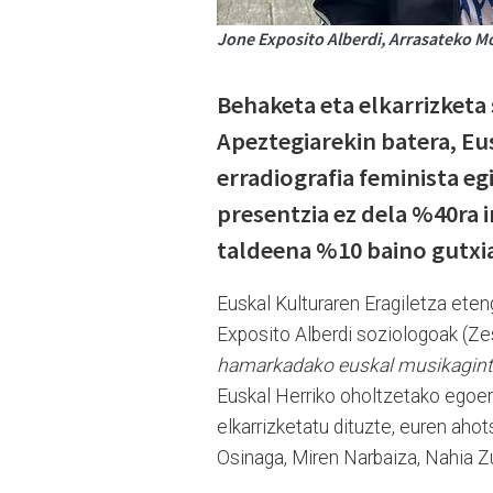
Jone Exposito Alberdi, Arrasateko 
Behaketa eta elkarrizketa 
Apeztegiarekin batera, Eu
erradiografia feminista 
presentzia ez dela %40ra 
taldeena %10 baino gutxi
Euskal Kulturaren Eragiletza et
Exposito Alberdi soziologoak (Zes
hamarkadako euskal musikagintza
Euskal Herriko oholtzetako egoerar
elkarrizketatu dituzte, euren ah
Osinaga, Miren Narbaiza, Nahia Z