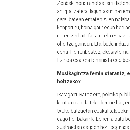
Zenbaki horiei ahotsa jarri dieten
ahizpa izatera, laguntasun harrema
garai batean ematen zuen nolabai
konpartitu, baina gaur egun hori a
duten zerbait: falta direla espa
oholtza gainean. Eta, bada indust
dena. Horrenbestez, ekosistema 
Ez noa esatera feminista edo best
Musikagintza feministarantz, e
heltzeko?
Ikaragarri. Batez ere, politika pub
kontua izan daiteke berme bat, e
txoko batzuetan euskal taldeekin 
dago hor bakarrik. Lehen aipatu 
sustraietan dagoen hori, begirada