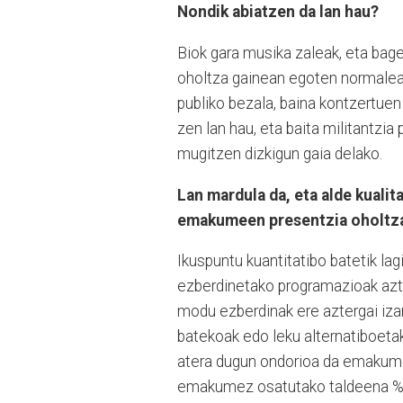
Nondik abiatzen da lan hau?
Biok gara musika zaleak, eta bage
oholtza gainean egoten normalean, 
publiko bezala, baina kontzertuen
zen lan hau, eta baita militantzia 
mugitzen dizkigun gaia delako.
Lan mardula da, eta alde kualit
emakumeen presentzia oholtza 
Ikuspuntu kuantitatibo batetik lag
ezberdinetako programazioak azter
modu ezberdinak ere aztergai izan
batekoak edo leku alternatiboetako
atera dugun ondorioa da emakumee
emakumez osatutako taldeena %10