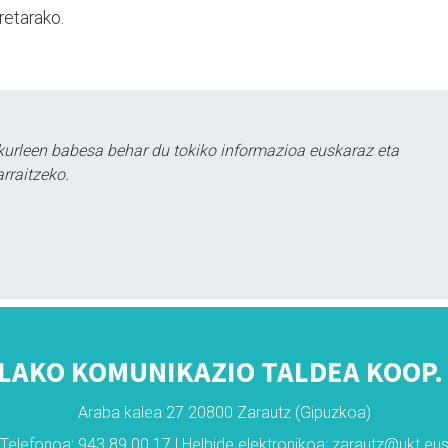
retarako.
kurleen babesa behar du tokiko informazioa euskaraz eta
rraitzeko.
LAKO KOMUNIKAZIO TALDEA KOOP. 
Araba kalea 27 20800 Zarautz (Gipuzkoa)
Telefonoa: 943 89 00 17 | Helbide elektronikoa: zarautz@ukt.eu