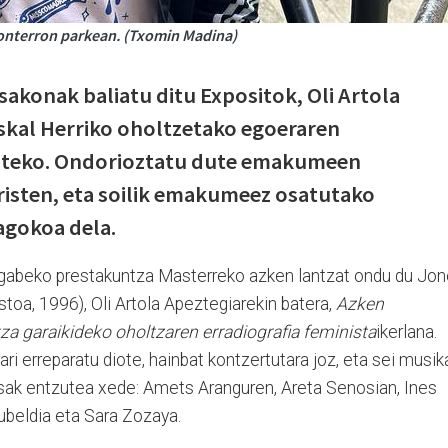
Monterron parkean. (Txomin Madina)
sakonak baliatu ditu Expositok, Oli Artola
skal Herriko oholtzetako egoeraren
egiteko. Ondorioztatu dute emakumeen
iristen, eta soilik emakumeez osatutako
agokoa dela.
engabeko prestakuntza Masterreko azken lantzat ondu du Jo
toa, 1996), Oli Artola Apeztegiarekin batera,
Azken
 garaikideko oholtzaren erradiografia feminista
ikerlana.
i erreparatu diote, hainbat kontzertutara joz, eta sei musika
otsak entzutea xede: Amets Aranguren, Areta Senosian, Ines
ubeldia eta Sara Zozaya.