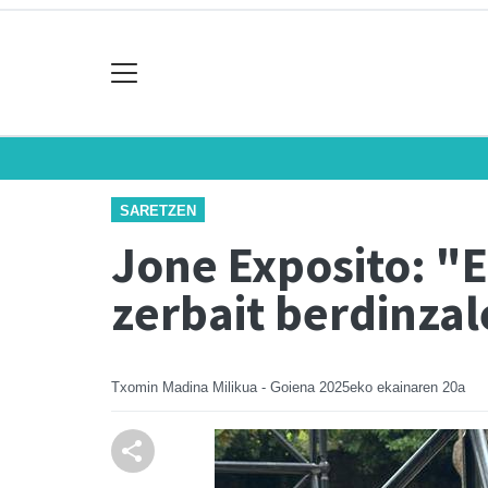
SARETZEN
Jone Exposito: "
zerbait berdinza
Txomin Madina Milikua - Goiena
2025eko ekainaren 20a