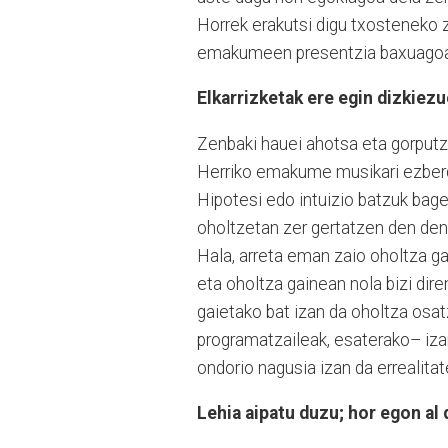
Horrek erakutsi digu txosteneko z
emakumeen presentzia baxuagoa
Elkarrizketak ere egin dizkiezu
Zenbaki hauei ahotsa eta gorputz
Herriko emakume musikari ezberdin
Hipotesi edo intuizio batzuk bag
oholtzetan zer gertatzen den deno
Hala, arreta eman zaio oholtza gai
eta oholtza gainean nola bizi di
gaietako bat izan da oholtza osa
programatzaileak, esaterako– iza
ondorio nagusia izan da errealita
Lehia aipatu duzu; hor egon al 