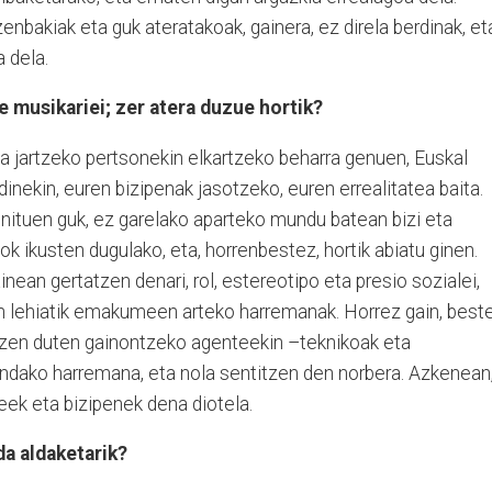
enbakiak eta guk ateratakoak, gainera, ez direla berdinak, et
 dela.
e musikariei; zer atera duzue hortik?
a jartzeko pertsonekin elkartzeko beharra genuen, Euskal
ekin, euren bizipenak jasotzeko, euren errealitatea baita.
enituen guk, ez garelako aparteko mundu batean bizi eta
k ikusten dugulako, eta, horrenbestez, hortik abiatu ginen.
nean gertatzen denari, rol, estereotipo eta presio sozialei,
ren lehiatik emakumeen arteko harremanak. Horrez gain, best
tzen duten gainontzeko agenteekin –teknikoak eta
ndako harremana, eta nola sentitzen den norbera. Azkenean
teek eta bizipenek dena diotela.
da aldaketarik?