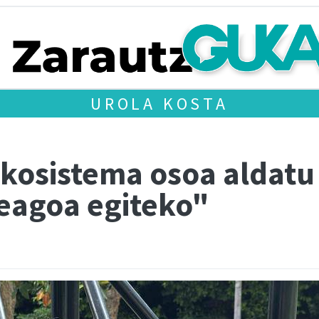
UROLA KOSTA
Ekosistema osoa aldatu
leagoa egiteko"