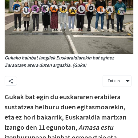
Gukako hainbat langilek Euskaraldiarekin bat eginez
Zarautzen atera duten argazkia. (Guka)
Entzun
Gukak bat egin du euskararen erabilera
sustatzea helburu duen egitasmoarekin,
eta ez hori bakarrik, Euskaraldia martxan
izango den 11 egunotan,
Arnasa estu
izenburupean hainbat erreportaje eta