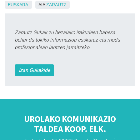
EUSKARA
AIA
ZARAUTZ
Zarautz Gukak zu bezalako irakurleen babesa
behar du tokiko informazioa euskaraz eta modu
profesionalean lantzen jarraitzeko.
Izan Gukakide
UROLAKO KOMUNIKAZIO
TALDEA KOOP. ELK.