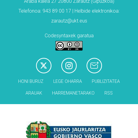
Araba kalea 27 20800 Zarautz (Gipuzkoa)
Telefonoa: 943 89 00 17 | Helbide elektronikoa:
zarautz@ukt.eus
Codesyntaxek garatua
HONI BURUZ
LEGE OHARRA
PUBLIZITATEA
ARAUAK
HARREMANETARAKO
RSS
Babesleak