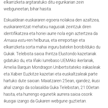
elkarrizketa argitaratuko ditu egunkarian zein
webguneetan, bihar hasita.
Eskualdean euskararen egoera nolakoa den azaltzea,
euskararentzat mehatxu nagusiak zeintzuk diren
identifikatzea eta horiei aurre nola egin aztertzea da
Arnasa estu-
ren helburua, eta erreportaje eta
elkarrizketa sorta mahai inguru batekin borobilduko du
Gukak. Telebista saioa Ihintza Elustondo kazetariak
gidatuko du, eta Iñaki Iurrebaso UEMAko ikerlariak,
Amelia Barquin Mondragon Unibertsitateko irakasleak
eta Xabier Euzkitze kazetari eta euskaltzaleak parte
hartuko dute saioan. Maiatzaren 25ean, igandez, ikusi
ahal izango da solasaldia Guka Telebistan, 21:00etan
hasita, eta hurrengo egunetik aurrera saioa osorik
ikusgai izango da Gukaren webgune guztietan.