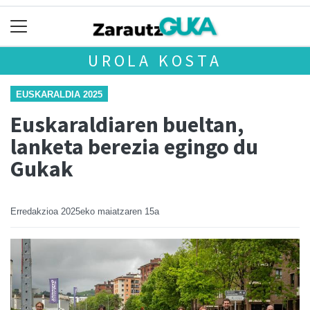
UROLA KOSTA
EUSKARALDIA 2025
Euskaraldiaren bueltan,
lanketa berezia egingo du
Gukak
Erredakzioa
2025eko maiatzaren 15a