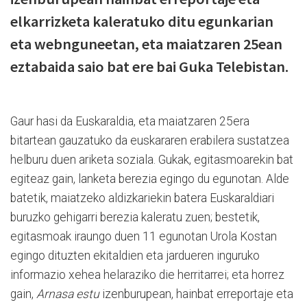
elkarrizketa kaleratuko ditu egunkarian
eta webnguneetan, eta maiatzaren 25ean
eztabaida saio bat ere bai Guka Telebistan.
Gaur hasi da Euskaraldia, eta maiatzaren 25era
bitartean gauzatuko da euskararen erabilera sustatzea
helburu duen ariketa soziala. Gukak, egitasmoarekin bat
egiteaz gain, lanketa berezia egingo du egunotan. Alde
batetik, maiatzeko aldizkariekin batera Euskaraldiari
buruzko gehigarri berezia kaleratu zuen; bestetik,
egitasmoak iraungo duen 11 egunotan Urola Kostan
egingo dituzten ekitaldien eta jardueren inguruko
informazio xehea helaraziko die herritarrei; eta horrez
gain,
Arnasa estu
izenburupean, hainbat erreportaje eta