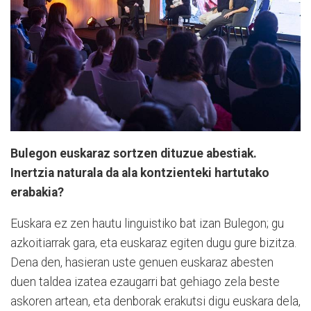
Bulegon euskaraz sortzen dituzue abestiak.
Inertzia naturala da ala kontzienteki hartutako
erabakia?
Euskara ez zen hautu linguistiko bat izan Bulegon; gu
azkoitiarrak gara, eta euskaraz egiten dugu gure bizitza.
Dena den, hasieran uste genuen euskaraz abesten
duen taldea izatea ezaugarri bat gehiago zela beste
askoren artean, eta denborak erakutsi digu euskara dela,