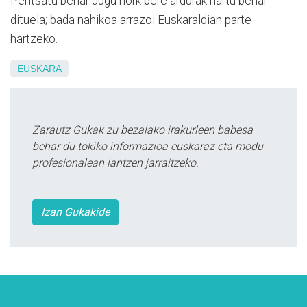
Pentsatu behar dugu nork bere ardurak hartu behar
dituela; bada nahikoa arrazoi Euskaraldian parte
hartzeko.
EUSKARA
Zarautz Gukak zu bezalako irakurleen babesa
behar du tokiko informazioa euskaraz eta modu
profesionalean lantzen jarraitzeko.
Izan Gukakide