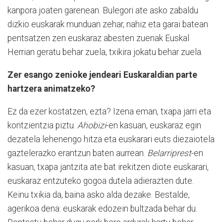
kanpora joaten garenean. Bulegori ate asko zabaldu
dizkio euskarak munduan zehar, nahiz eta garai batean
pentsatzen zen euskaraz abesten zuenak Euskal
Herrian geratu behar zuela, txikira jokatu behar zuela.
Zer esango zenioke jendeari Euskaraldian parte
hartzera animatzeko?
Ez da ezer kostatzen, ezta? Izena eman, txapa jarri eta
kontzientzia piztu.
Ahobizi
-en kasuan, euskaraz egin
dezatela lehenengo hitza eta euskarari euts diezaiotela
gaztelerazko erantzun baten aurrean.
Belarriprest
-en
kasuan, txapa jantzita ate bat irekitzen diote euskarari,
euskaraz entzuteko gogoa dutela adierazten dute.
Keinu txikia da, baina asko alda dezake. Bestalde,
agerikoa dena: euskarak edozein bultzada behar du.