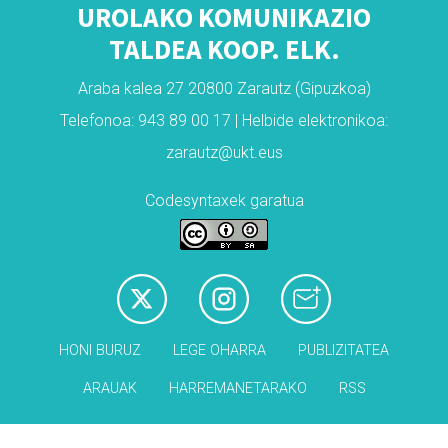
UROLAKO KOMUNIKAZIO
TALDEA KOOP. ELK.
Araba kalea 27 20800 Zarautz (Gipuzkoa)
Telefonoa: 943 89 00 17 | Helbide elektronikoa:
zarautz@ukt.eus
Codesyntaxek garatua
HONI BURUZ
LEGE OHARRA
PUBLIZITATEA
ARAUAK
HARREMANETARAKO
RSS