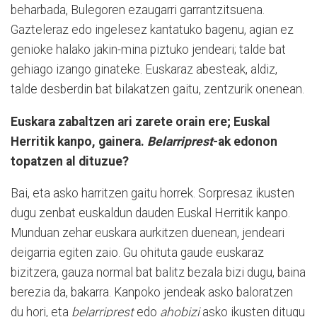
beharbada, Bulegoren ezaugarri garrantzitsuena.
Gazteleraz edo ingelesez kantatuko bagenu, agian ez
genioke halako jakin-mina piztuko jendeari; talde bat
gehiago izango ginateke. Euskaraz abesteak, aldiz,
talde desberdin bat bilakatzen gaitu, zentzurik onenean.
Euskara zabaltzen ari zarete orain ere; Euskal
Herritik kanpo, gainera.
Belarriprest
-ak edonon
topatzen al dituzue?
Bai, eta asko harritzen gaitu horrek. Sorpresaz ikusten
dugu zenbat euskaldun dauden Euskal Herritik kanpo.
Munduan zehar euskara aurkitzen duenean, jendeari
deigarria egiten zaio. Gu ohituta gaude euskaraz
bizitzera, gauza normal bat balitz bezala bizi dugu, baina
berezia da, bakarra. Kanpoko jendeak asko baloratzen
du hori, eta
belarriprest
edo
ahobizi
asko ikusten ditugu