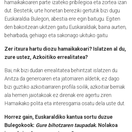
hamaikakoaren parte izateko pribilegioa eta zortea izan
dut. Bestetik, urte honetan bereziki gertutik bizi dugu
Euskaraldia Bulegon, abestia ere egin baitugu. Egiten
den bakoitzean ukitzen gaitu Euskaraldiak, baina aurten,
beharbada, gehiago eta sakonago ukituko gaitu.
Zer itxura hartu diozu hamaikakoari? Islatzen al du,
zure ustez, Azkoitiko errealitatea?
Bai, nik bizi dudan errealitatea behintzat islatzen du.
Anitza da generoaren eta jatorriaren aldetik, ez dago
bizi guztiko azkoitiarraren profila soilik, azkoitiar berriak
ala hemen jaiotakoak ez direnak ere agertu ziren.
Hamaikako polita eta interesgarria osatu dela uste dut.
Horrez gain, Euskaraldiko kantua sortu duzue
Bulegokook:
Gure bihotzaren taupadak
. Nolakoa