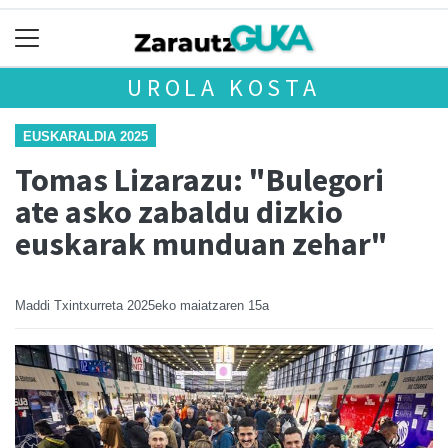
UROLA KOSTA
EUSKARALDIA 2025
Tomas Lizarazu: "Bulegori
ate asko zabaldu dizkio
euskarak munduan zehar"
Maddi Txintxurreta
2025eko maiatzaren 15a