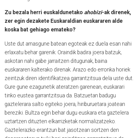
Zu bezala herri euskaldunetako
ahobizi
-ak direnek,
zer egin dezakete Euskaraldian euskararen alde
koska bat gehiago emateko?
Uste dut arnasgune batean egoteak ez duela esan nahi
erlaxatu behar garenik. Oraindik badira joera batzuk,
askotan nahi gabe jarraitzen ditugunak, baina
euskararen kalterako direnak. Arazo edo erronka horiek
zeintzuk diren identifikatzea garrantzitsua dela uste dut.
Gure gune ezagunetik ateratzen garenean, euskarari
tinko eustea garrantzitsua da. Batzuetan badugu
gaztelerara salto egiteko joera, hiriburuetara joatean
bereziki. Bultza egin behar dugu euskara eta gaztelera
uztartzen dituzten elkarrizketak normalizatzeko.
Gaztelerazko erantzun bat jasotzean sortzen den