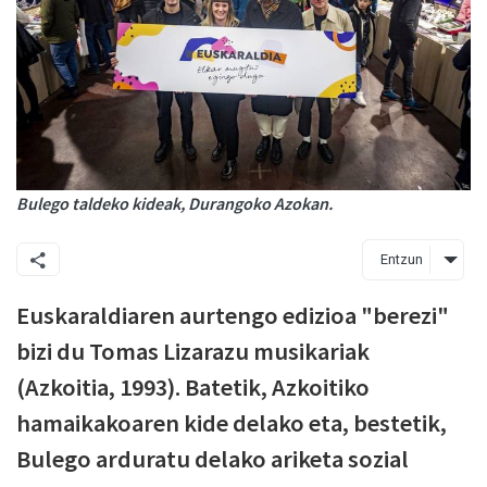
Bulego taldeko kideak, Durangoko Azokan.
Entzun
Euskaraldiaren aurtengo edizioa "berezi"
bizi du Tomas Lizarazu musikariak
(Azkoitia, 1993). Batetik, Azkoitiko
hamaikakoaren kide delako eta, bestetik,
Bulego arduratu delako ariketa sozial