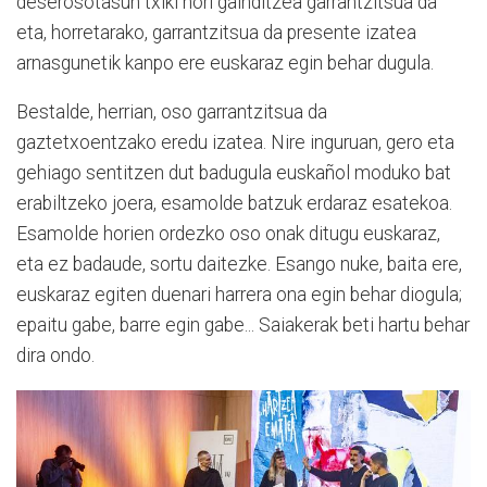
deserosotasun txiki hori gainditzea garrantzitsua da
eta, horretarako, garrantzitsua da presente izatea
arnasgunetik kanpo ere euskaraz egin behar dugula.
Bestalde, herrian, oso garrantzitsua da
gaztetxoentzako eredu izatea. Nire inguruan, gero eta
gehiago sentitzen dut badugula euskañol moduko bat
erabiltzeko joera, esamolde batzuk erdaraz esatekoa.
Esamolde horien ordezko oso onak ditugu euskaraz,
eta ez badaude, sortu daitezke. Esango nuke, baita ere,
euskaraz egiten duenari harrera ona egin behar diogula;
epaitu gabe, barre egin gabe... Saiakerak beti hartu behar
dira ondo.