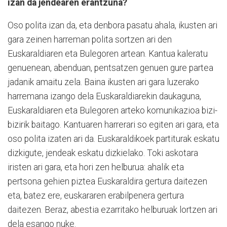
izan da jendearen erantzuna?
Oso polita izan da, eta denbora pasatu ahala, ikusten ari
gara zeinen harreman polita sortzen ari den
Euskaraldiaren eta Bulegoren artean. Kantua kaleratu
genuenean, abenduan, pentsatzen genuen gure partea
jadanik amaitu zela. Baina ikusten ari gara luzerako
harremana izango dela Euskaraldiarekin daukaguna,
Euskaraldiaren eta Bulegoren arteko komunikazioa bizi-
bizirik baitago. Kantuaren harrerari so egiten ari gara, eta
oso polita izaten ari da. Euskaraldikoek partiturak eskatu
dizkigute, jendeak eskatu dizkielako. Toki askotara
iristen ari gara, eta hori zen helburua: ahalik eta
pertsona gehien piztea Euskaraldira gertura daitezen
eta, batez ere, euskararen erabilpenera gertura
daitezen. Beraz, abestia ezarritako helburuak lortzen ari
dela esango nuke.