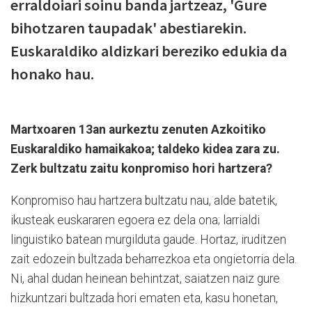
erraldoiari soinu banda jartzeaz, 'Gure
bihotzaren taupadak' abestiarekin.
Euskaraldiko aldizkari bereziko edukia da
honako hau.
Martxoaren 13an aurkeztu zenuten Azkoitiko
Euskaraldiko hamaikakoa; taldeko kidea zara zu.
Zerk bultzatu zaitu konpromiso hori hartzera?
Konpromiso hau hartzera bultzatu nau, alde batetik,
ikusteak euskararen egoera ez dela ona; larrialdi
linguistiko batean murgilduta gaude. Hortaz, iruditzen
zait edozein bultzada beharrezkoa eta ongietorria dela.
Ni, ahal dudan heinean behintzat, saiatzen naiz gure
hizkuntzari bultzada hori ematen eta, kasu honetan,