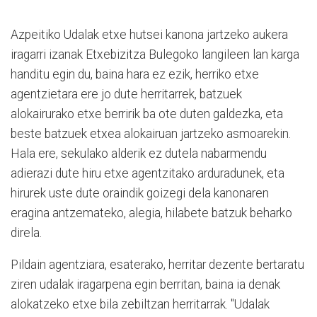
Azpeitiko Udalak etxe hutsei kanona jartzeko aukera
iragarri izanak Etxebizitza Bulegoko langileen lan karga
handitu egin du, baina hara ez ezik, herriko etxe
agentzietara ere jo dute herritarrek, batzuek
alokairurako etxe berririk ba ote duten galdezka, eta
beste batzuek etxea alokairuan jartzeko asmoarekin.
Hala ere, sekulako alderik ez dutela nabarmendu
adierazi dute hiru etxe agentzitako arduradunek, eta
hirurek uste dute oraindik goizegi dela kanonaren
eragina antzemateko, alegia, hilabete batzuk beharko
direla.
Pildain agentziara, esaterako, herritar dezente bertaratu
ziren udalak iragarpena egin berritan, baina ia denak
alokatzeko etxe bila zebiltzan herritarrak. "Udalak