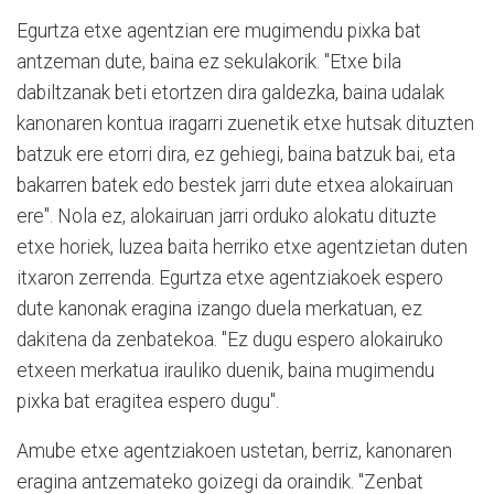
Egurtza etxe agentzian ere mugimendu pixka bat
antzeman dute, baina ez sekulakorik. "Etxe bila
dabiltzanak beti etortzen dira galdezka, baina udalak
kanonaren kontua iragarri zuenetik etxe hutsak dituzten
batzuk ere etorri dira, ez gehiegi, baina batzuk bai, eta
bakarren batek edo bestek jarri dute etxea alokairuan
ere". Nola ez, alokairuan jarri orduko alokatu dituzte
etxe horiek, luzea baita herriko etxe agentzietan duten
itxaron zerrenda. Egurtza etxe agentziakoek espero
dute kanonak eragina izango duela merkatuan, ez
dakitena da zenbatekoa. "Ez dugu espero alokairuko
etxeen merkatua irauliko duenik, baina mugimendu
pixka bat eragitea espero dugu".
Amube etxe agentziakoen ustetan, berriz, kanonaren
eragina antzemateko goizegi da oraindik. "Zenbat