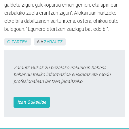
galdetu zigun; guk kopurua eman genion, eta apirilean
erabakiko zuela erantzun zigun". Alokairuan hartzeko
etxe bila dabiltzanen sartu-irtena, ostera, ohikoa dute
bulegoan. "Egunero etortzen zaizkigu bat edo bi".
GIZARTEA
AIA
ZARAUTZ
Zarautz Gukak zu bezalako irakurleen babesa
behar du tokiko informazioa euskaraz eta modu
profesionalean lantzen jarraitzeko.
Izan Gukakide