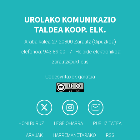
UROLAKO KOMUNIKAZIO
TALDEA KOOP. ELK.
Araba kalea 27 20800 Zarautz (Gipuzkoa)
Telefonoa: 943 89 00 17 | Helbide elektronikoa:
zarautz@ukt.eus
Codesyntaxek garatua
HONI BURUZ
LEGE OHARRA
PUBLIZITATEA
ARAUAK
HARREMANETARAKO
RSS