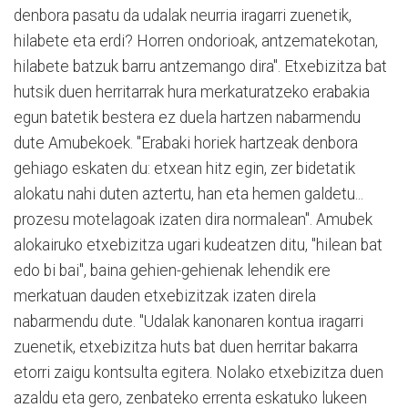
denbora pasatu da udalak neurria iragarri zuenetik,
hilabete eta erdi? Horren ondorioak, antzematekotan,
hilabete batzuk barru antzemango dira". Etxebizitza bat
hutsik duen herritarrak hura merkaturatzeko erabakia
egun batetik bestera ez duela hartzen nabarmendu
dute Amubekoek. "Erabaki horiek hartzeak denbora
gehiago eskaten du: etxean hitz egin, zer bidetatik
alokatu nahi duten aztertu, han eta hemen galdetu...
prozesu motelagoak izaten dira normalean". Amubek
alokairuko etxebizitza ugari kudeatzen ditu, "hilean bat
edo bi bai", baina gehien-gehienak lehendik ere
merkatuan dauden etxebizitzak izaten direla
nabarmendu dute. "Udalak kanonaren kontua iragarri
zuenetik, etxebizitza huts bat duen herritar bakarra
etorri zaigu kontsulta egitera. Nolako etxebizitza duen
azaldu eta gero, zenbateko errenta eskatuko lukeen