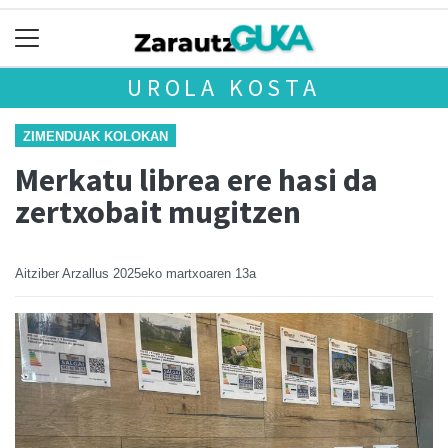
UROLA KOSTA
ZIMENDUAK KOLOKAN
Merkatu librea ere hasi da
zertxobait mugitzen
Aitziber Arzallus
2025eko martxoaren 13a