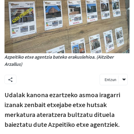
Azpeitiko etxe agentzia bateko erakuslehioa. (Aitziber
Arzallus)
Entzun
Udalak kanona ezartzeko asmoa iragarri
izanak zenbait etxejabe etxe hutsak
merkatura ateratzera bultzatu dituela
baieztatu dute Azpeitiko etxe agentziek.