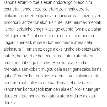
kanona ezarriko zuela esan ondorengo bi edo hiru
egunetan jende dezente etorri zen inork etxerik
alokairuan jarri zuen galdezka, baina artean goizegi zen
ondoriorik antzemateko". Ez dute uste neurriak merkatu
librean sekulako eraginik izango duenik, "orain ez, baina
ezta gero ere". Hala ere, aitortu dute udalak neurria
iragarri zuenetik etxeren bat edo beste atera dela
alokairura. "Herrian ez dago alokairurako etxebizitzarik
batere; beraz, etxe bat edo bi merkatura ateratzea
mugimendutzat jo daiteke. Hori horrela izanda,
merkatua zertxobait mugitu dela esan genezake, baina
gutxi. Etxeren bat edo beste atera dute alokairura, eta
besteren bat saltzera ere bai. Dena dela, ez dakigu
kanonaren kontuagatik izan den ala ez". Alokairuan jarri
dituzten etxe horiek merkatura atera orduko alokatu
dituzte.