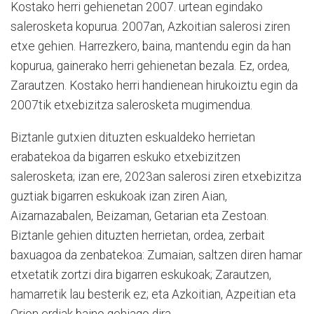
Kostako herri gehienetan 2007. urtean egindako
salerosketa kopurua. 2007an, Azkoitian salerosi ziren
etxe gehien. Harrezkero, baina, mantendu egin da han
kopurua, gainerako herri gehienetan bezala. Ez, ordea,
Zarautzen. Kostako herri handienean hirukoiztu egin da
2007tik etxebizitza salerosketa mugimendua.
Biztanle gutxien dituzten eskualdeko herrietan
erabatekoa da bigarren eskuko etxebizitzen
salerosketa; izan ere, 2023an salerosi ziren etxebizitza
guztiak bigarren eskukoak izan ziren Aian,
Aizarnazabalen, Beizaman, Getarian eta Zestoan.
Biztanle gehien dituzten herrietan, ordea, zerbait
baxuagoa da zenbatekoa: Zumaian, saltzen diren hamar
etxetatik zortzi dira bigarren eskukoak; Zarautzen,
hamarretik lau besterik ez; eta Azkoitian, Azpeitian eta
Orion erdiak baino gehiago dira.