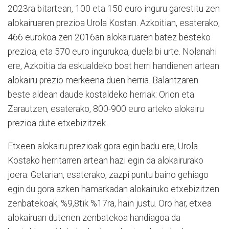
2023ra bitartean, 100 eta 150 euro inguru garestitu zen
alokairuaren prezioa Urola Kostan. Azkoitian, esaterako,
466 eurokoa zen 2016an alokairuaren batez besteko
prezioa, eta 570 euro ingurukoa, duela bi urte. Nolanahi
ere, Azkoitia da eskualdeko bost herri handienen artean
alokairu prezio merkeena duen herria. Balantzaren
beste aldean daude kostaldeko herriak: Orion eta
Zarautzen, esaterako, 800-900 euro arteko alokairu
prezioa dute etxebizitzek.
Etxeen alokairu prezioak gora egin badu ere, Urola
Kostako herritarren artean hazi egin da alokairurako
joera. Getarian, esaterako, zazpi puntu baino gehiago
egin du gora azken hamarkadan alokairuko etxebizitzen
zenbatekoak; %9,8tik %17ra, hain justu. Oro har, etxea
alokairuan dutenen zenbatekoa handiagoa da