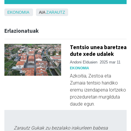
EKONOMIA
AIA
ZARAUTZ
Erlazionatuak
Tentsio unea baretzea
dute xede udalek
Andoni Elduaien
2025 mar 11
EKONOMIA
Azkoitia, Zestoa eta
Zumaia tentsio handiko
eremu izendapena lortzeko
prozeduretan murgilduta
daude egun.
Zarautz Gukak zu bezalako irakurleen babesa