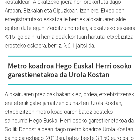
kostaldean. Alokatzeko joera hori orokortuta dago
Araban, Bizkaian eta Gipuzkoan; izan ere, Etxebiden
erregistratutako eskatzaile berriek alokairuaren alde
egiten dute egun. Zerbitzu horretan, alokatzeko eskaera
%15 igo da hiru herrialdeak kontuan hartuta; etxebizitza
erosteko eskaera, berriz, %6,1 jaitsi da.
Metro koadroa Hego Euskal Herri osoko
garestienetakoa da Urola Kostan
Alokairuaren prezioak bakarrik ez, ordea, etxebizitzenak
ere etenik gabe jarraitzen du hazten. Urola Kostan,
etxebizitzen metro koadroaren batez besteko
salneurria Hego Euskal Herri osoko garestienetakoa da.
Soilik Donostialdean dago metro koadroa Urola Kostan
baino garestiago. 2013an, batez beste 3.150 euro balio