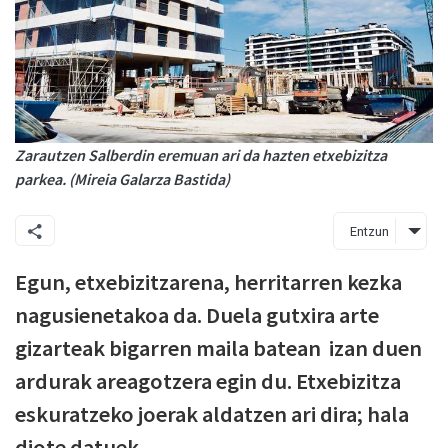
Zarautzen Salberdin eremuan ari da hazten etxebizitza
parkea. (Mireia Galarza Bastida)
Entzun
Egun, etxebizitzarena, herritarren kezka
nagusienetakoa da. Duela gutxira arte
gizarteak bigarren maila batean izan duen
ardurak areagotzera egin du. Etxebizitza
eskuratzeko joerak aldatzen ari dira; hala
diote datuek.