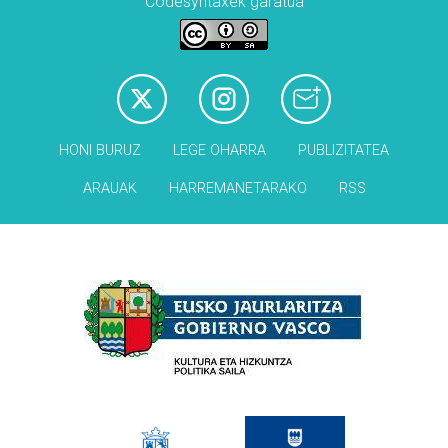
Codesyntaxek garatua
HONI BURUZ
LEGE OHARRA
PUBLIZITATEA
ARAUAK
HARREMANETARAKO
RSS
Babesleak