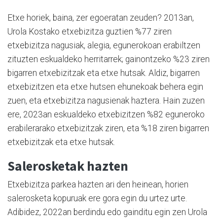
Etxe horiek, baina, zer egoeratan zeuden? 2013an,
Urola Kostako etxebizitza guztien %77 ziren
etxebizitza nagusiak, alegia, egunerokoan erabiltzen
zituzten eskualdeko herritarrek; gainontzeko %23 ziren
bigarren etxebizitzak eta etxe hutsak. Aldiz, bigarren
etxebizitzen eta etxe hutsen ehunekoak behera egin
zuen, eta etxebizitza nagusienak haztera. Hain zuzen
ere, 2023an eskualdeko etxebizitzen %82 eguneroko
erabilerarako etxebizitzak ziren, eta %18 ziren bigarren
etxebizitzak eta etxe hutsak.
Salerosketak hazten
Etxebizitza parkea hazten ari den heinean, horien
salerosketa kopuruak ere gora egin du urtez urte.
Adibidez, 2022an berdindu edo gainditu egin zen Urola