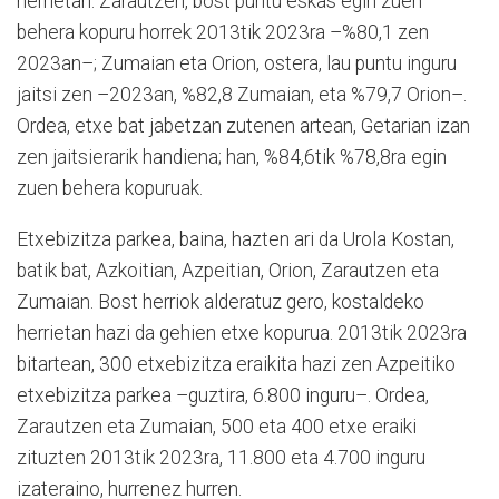
herrietan. Zarautzen, bost puntu eskas egin zuen
behera kopuru horrek 2013tik 2023ra –%80,1 zen
2023an–; Zumaian eta Orion, ostera, lau puntu inguru
jaitsi zen –2023an, %82,8 Zumaian, eta %79,7 Orion–.
Ordea, etxe bat jabetzan zutenen artean, Getarian izan
zen jaitsierarik handiena; han, %84,6tik %78,8ra egin
zuen behera kopuruak.
Etxebizitza parkea, baina, hazten ari da Urola Kostan,
batik bat, Azkoitian, Azpeitian, Orion, Zarautzen eta
Zumaian. Bost herriok alderatuz gero, kostaldeko
herrietan hazi da gehien etxe kopurua. 2013tik 2023ra
bitartean, 300 etxebizitza eraikita hazi zen Azpeitiko
etxebizitza parkea –guztira, 6.800 inguru–. Ordea,
Zarautzen eta Zumaian, 500 eta 400 etxe eraiki
zituzten 2013tik 2023ra, 11.800 eta 4.700 inguru
izateraino, hurrenez hurren.