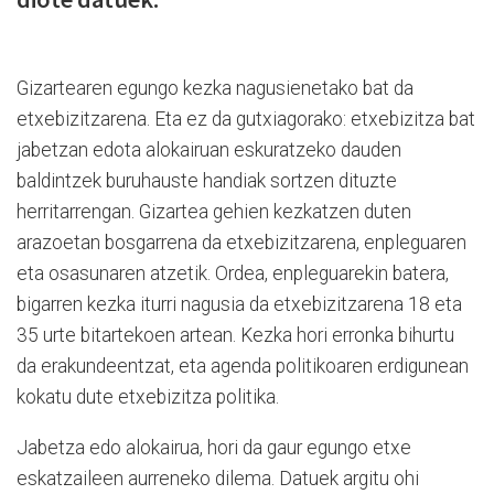
Gizartearen egungo kezka nagusienetako bat da
etxebizitzarena. Eta ez da gutxiagorako: etxebizitza bat
jabetzan edota alokairuan eskuratzeko dauden
baldintzek buruhauste handiak sortzen dituzte
herritarrengan. Gizartea gehien kezkatzen duten
arazoetan bosgarrena da etxebizitzarena, enpleguaren
eta osasunaren atzetik. Ordea, enpleguarekin batera,
bigarren kezka iturri nagusia da etxebizitzarena 18 eta
35 urte bitartekoen artean. Kezka hori erronka bihurtu
da erakundeentzat, eta agenda politikoaren erdigunean
kokatu dute etxebizitza politika.
Jabetza edo alokairua, hori da gaur egungo etxe
eskatzaileen aurreneko dilema. Datuek argitu ohi