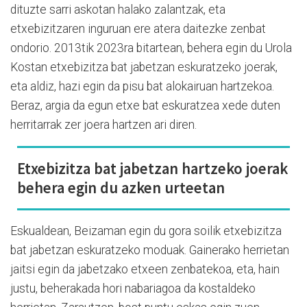
dituzte sarri askotan halako zalantzak, eta
etxebizitzaren inguruan ere atera daitezke zenbat
ondorio. 2013tik 2023ra bitartean, behera egin du Urola
Kostan etxebizitza bat jabetzan eskuratzeko joerak,
eta aldiz, hazi egin da pisu bat alokairuan hartzekoa.
Beraz, argia da egun etxe bat eskuratzea xede duten
herritarrak zer joera hartzen ari diren.
Etxebizitza bat jabetzan hartzeko joerak
behera egin du azken urteetan
Eskualdean, Beizaman egin du gora soilik etxebizitza
bat jabetzan eskuratzeko moduak. Gainerako herrietan
jaitsi egin da jabetzako etxeen zenbatekoa, eta, hain
justu, beherakada hori nabariagoa da kostaldeko