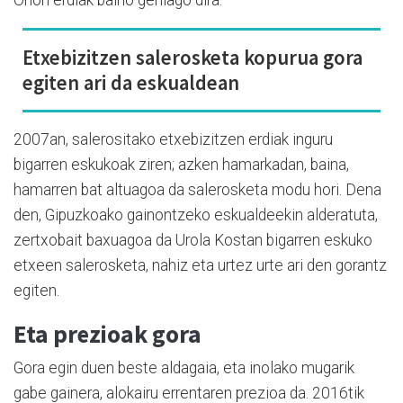
Etxebizitzen salerosketa kopurua gora
egiten ari da eskualdean
2007an, salerositako etxebizitzen erdiak inguru
bigarren eskukoak ziren; azken hamarkadan, baina,
hamarren bat altuagoa da salerosketa modu hori. Dena
den, Gipuzkoako gainontzeko eskualdeekin alderatuta,
zertxobait baxuagoa da Urola Kostan bigarren eskuko
etxeen salerosketa, nahiz eta urtez urte ari den gorantz
egiten.
Eta prezioak gora
Gora egin duen beste aldagaia, eta inolako mugarik
gabe gainera, alokairu errentaren prezioa da. 2016tik