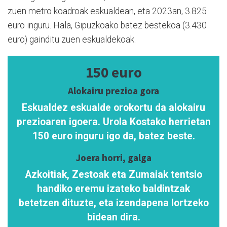
zuen metro koadroak eskualdean, eta 2023an, 3.825
euro inguru. Hala, Gipuzkoako batez bestekoa (3.430
euro) gainditu zuen eskualdekoak.
150 euro
Alokairu prezioa gora
Eskualdez eskualde orokortu da alokairu
prezioaren igoera. Urola Kostako herrietan
150 euro inguru igo da, batez beste.
Joera horri, galga
Azkoitiak, Zestoak eta Zumaiak tentsio
handiko eremu izateko baldintzak
betetzen dituzte, eta izendapena lortzeko
bidean dira.