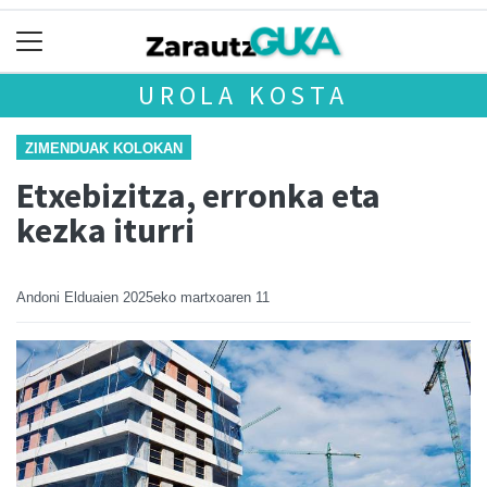
UROLA KOSTA
ZIMENDUAK KOLOKAN
Etxebizitza, erronka eta
kezka iturri
Andoni Elduaien
2025eko martxoaren 11