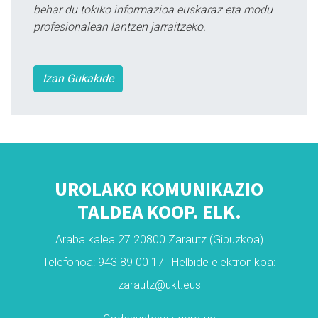
behar du tokiko informazioa euskaraz eta modu
profesionalean lantzen jarraitzeko.
Izan Gukakide
UROLAKO KOMUNIKAZIO
TALDEA KOOP. ELK.
Araba kalea 27 20800 Zarautz (Gipuzkoa)
Telefonoa: 943 89 00 17 | Helbide elektronikoa:
zarautz@ukt.eus