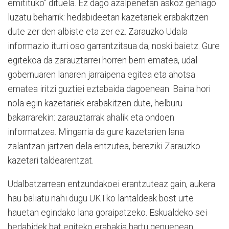
emitituko” dituela. Ez dago azalpenetan askoz gehiago
luzatu beharrik: hedabideetan kazetariek erabakitzen
dute zer den albiste eta zer ez. Zarauzko Udala
informazio iturri oso garrantzitsua da, noski baietz. Gure
egitekoa da zarauztarrei horren berri ematea, udal
gobernuaren lanaren jarraipena egitea eta ahotsa
ematea iritzi guztiei eztabaida dagoenean. Baina hori
nola egin kazetariek erabakitzen dute, helburu
bakarrarekin: zarauztarrak ahalik eta ondoen
informatzea. Mingarria da gure kazetarien lana
zalantzan jartzen dela entzutea, bereziki Zarauzko
kazetari taldearentzat.
Udalbatzarrean entzundakoei erantzuteaz gain, aukera
hau baliatu nahi dugu UKTko lantaldeak bost urte
hauetan egindako lana goraipatzeko. Eskualdeko sei
hedabidek bat egiteko erabakia hartu genuenean