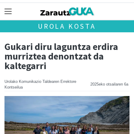
UROLA KOSTA
Gukari diru laguntza erdira
murriztea denontzat da
kaltegarri
Urolako Komunikazio Taldearen Errektore
2025eko otsailaren 6a
Kontseilua