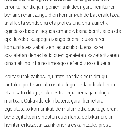
erronka handia jarri genien lankideei: gure herritarren
beharrei erantzungo dien komunikabide bat eraikitzea,
ahalik eta sendoena eta profesionalena; aurretik
egindako bideari segida emanez, baina berritzailea eta
epe luzeko ikuspegia izango duena; euskararen
komunitatea zabaltzen lagunduko duena; sare
sozialetan denak balio duen garaietan, kazetaritzaren
oinarriak inoiz baino irmoago defendituko dituena.
Zailtasunak zailtasun, urrats handiak egin ditugu:
lantalde profesionala osatu dugu; hedabideak berritu
eta osatu ditugu; Guka estrategia berria jarri dugu
martxan, Gukakiderekin batera; garai berrietara
egokitutako komunikabide multimedia daukagu orain,
bere egitekoan sinesten duen lantalde bikainarekin,
herritarrei kazetaritzarik onena eskaintzeko prest.