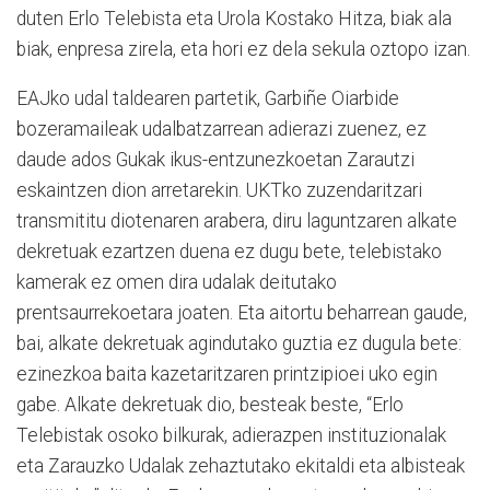
duten Erlo Telebista eta Urola Kostako Hitza, biak ala
biak, enpresa zirela, eta hori ez dela sekula oztopo izan.
EAJko udal taldearen partetik, Garbiñe Oiarbide
bozeramaileak udalbatzarrean adierazi zuenez, ez
daude ados Gukak ikus-entzunezkoetan Zarautzi
eskaintzen dion arretarekin. UKTko zuzendaritzari
transmititu diotenaren arabera, diru laguntzaren alkate
dekretuak ezartzen duena ez dugu bete, telebistako
kamerak ez omen dira udalak deitutako
prentsaurrekoetara joaten. Eta aitortu beharrean gaude,
bai, alkate dekretuak agindutako guztia ez dugula bete:
ezinezkoa baita kazetaritzaren printzipioei uko egin
gabe. Alkate dekretuak dio, besteak beste, “Erlo
Telebistak osoko bilkurak, adierazpen instituzionalak
eta Zarauzko Udalak zehaztutako ekitaldi eta albisteak