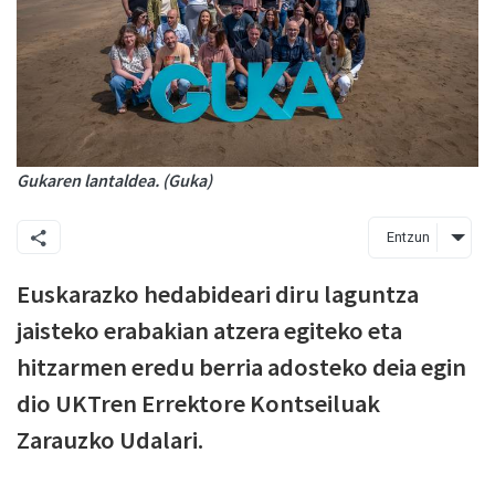
Gukaren lantaldea. (Guka)
Entzun
Euskarazko hedabideari diru laguntza
jaisteko erabakian atzera egiteko eta
hitzarmen eredu berria adosteko deia egin
dio UKTren Errektore Kontseiluak
Zarauzko Udalari.