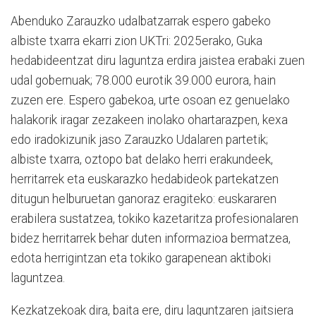
Abenduko Zarauzko udalbatzarrak espero gabeko
albiste txarra ekarri zion UKTri: 2025erako, Guka
hedabideentzat diru laguntza erdira jaistea erabaki zuen
udal gobernuak; 78.000 eurotik 39.000 eurora, hain
zuzen ere. Espero gabekoa, urte osoan ez genuelako
halakorik iragar zezakeen inolako ohartarazpen, kexa
edo iradokizunik jaso Zarauzko Udalaren partetik;
albiste txarra, oztopo bat delako herri erakundeek,
herritarrek eta euskarazko hedabideok partekatzen
ditugun helburuetan ganoraz eragiteko: euskararen
erabilera sustatzea, tokiko kazetaritza profesionalaren
bidez herritarrek behar duten informazioa bermatzea,
edota herrigintzan eta tokiko garapenean aktiboki
laguntzea.
Kezkatzekoak dira, baita ere, diru laguntzaren jaitsiera