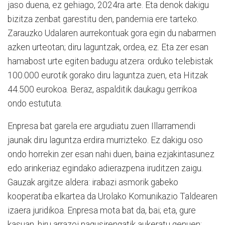
jaso duena, ez gehiago, 2024ra arte. Eta denok dakigu
bizitza zenbat garestitu den, pandemia ere tarteko.
Zarauzko Udalaren aurrekontuak gora egin du nabarmen
azken urteotan; diru laguntzak, ordea, ez. Eta zer esan
hamabost urte egiten badugu atzera: orduko telebistak
100.000 eurotik gorako diru laguntza zuen, eta Hitzak
44.500 eurokoa. Beraz, aspalditik daukagu gerrikoa
ondo estututa.
Enpresa bat garela ere argudiatu zuen Illarramendi
jaunak diru laguntza erdira murrizteko. Ez dakigu oso
ondo horrekin zer esan nahi duen, baina ezjakintasunez
edo arinkeriaz egindako adierazpena iruditzen zaigu.
Gauzak argitze aldera: irabazi asmorik gabeko
kooperatiba elkartea da Urolako Komunikazio Taldearen
izaera juridikoa. Enpresa mota bat da, bai; eta, gure
kasuan, hiru arrazoi nagusirengatik aukeratu genuen: