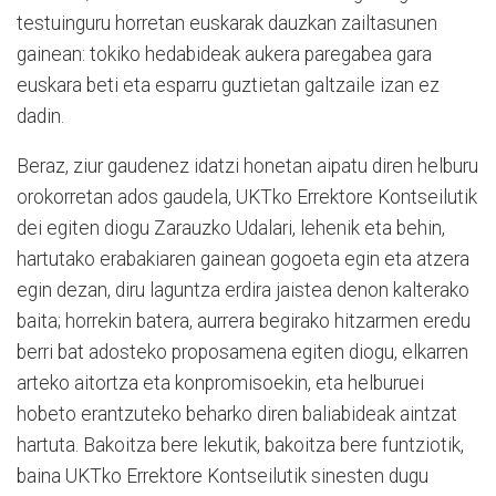
testuinguru horretan euskarak dauzkan zailtasunen
gainean: tokiko hedabideak aukera paregabea gara
euskara beti eta esparru guztietan galtzaile izan ez
dadin.
Beraz, ziur gaudenez idatzi honetan aipatu diren helburu
orokorretan ados gaudela, UKTko Errektore Kontseilutik
dei egiten diogu Zarauzko Udalari, lehenik eta behin,
hartutako erabakiaren gainean gogoeta egin eta atzera
egin dezan, diru laguntza erdira jaistea denon kalterako
baita; horrekin batera, aurrera begirako hitzarmen eredu
berri bat adosteko proposamena egiten diogu, elkarren
arteko aitortza eta konpromisoekin, eta helburuei
hobeto erantzuteko beharko diren baliabideak aintzat
hartuta. Bakoitza bere lekutik, bakoitza bere funtziotik,
baina UKTko Errektore Kontseilutik sinesten dugu