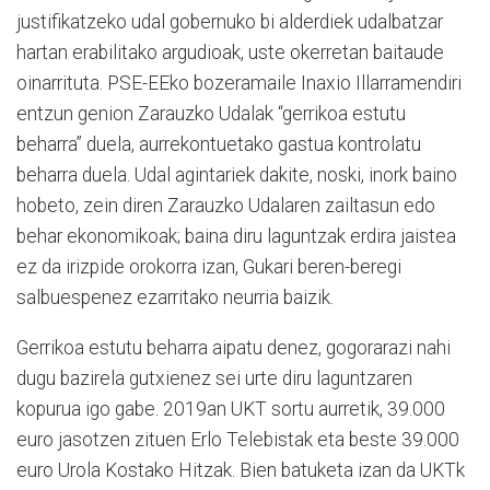
justifikatzeko udal gobernuko bi alderdiek udalbatzar
hartan erabilitako argudioak, uste okerretan baitaude
oinarrituta. PSE-EEko bozeramaile Inaxio Illarramendiri
entzun genion Zarauzko Udalak “gerrikoa estutu
beharra” duela, aurrekontuetako gastua kontrolatu
beharra duela. Udal agintariek dakite, noski, inork baino
hobeto, zein diren Zarauzko Udalaren zailtasun edo
behar ekonomikoak; baina diru laguntzak erdira jaistea
ez da irizpide orokorra izan, Gukari beren-beregi
salbuespenez ezarritako neurria baizik.
Gerrikoa estutu beharra aipatu denez, gogorarazi nahi
dugu bazirela gutxienez sei urte diru laguntzaren
kopurua igo gabe. 2019an UKT sortu aurretik, 39.000
euro jasotzen zituen Erlo Telebistak eta beste 39.000
euro Urola Kostako Hitzak. Bien batuketa izan da UKTk