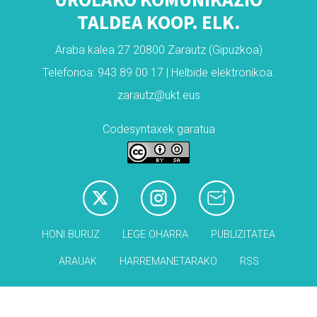
TALDEA KOOP. ELK.
Araba kalea 27 20800 Zarautz (Gipuzkoa)
Telefonoa: 943 89 00 17 | Helbide elektronikoa:
zarautz@ukt.eus
Codesyntaxek garatua
HONI BURUZ
LEGE OHARRA
PUBLIZITATEA
ARAUAK
HARREMANETARAKO
RSS
Babesleak