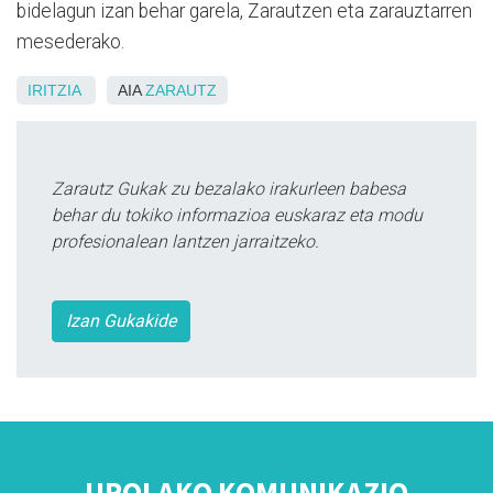
bidelagun izan behar garela, Zarautzen eta zarauztarren
mesederako.
IRITZIA
AIA
ZARAUTZ
Zarautz Gukak zu bezalako irakurleen babesa
behar du tokiko informazioa euskaraz eta modu
profesionalean lantzen jarraitzeko.
Izan Gukakide
UROLAKO KOMUNIKAZIO