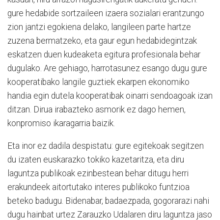
gure hedabide sortzaileen izaera sozialari erantzungo
zion jantzi egokiena delako, langileen parte hartze
zuzena bermatzeko, eta gaur egun hedabidegintzak
eskatzen duen kudeaketa egitura profesionala behar
dugulako. Are gehiago, harrotasunez esango dugu gure
kooperatibako langile guztiek ekarpen ekonomiko
handia egin dutela kooperatibak oinarri sendoagoak izan
ditzan. Dirua irabazteko asmorik ez dago hemen,
konpromiso ikaragarria baizik.
Eta inor ez dadila despistatu: gure egitekoak segitzen
du izaten euskarazko tokiko kazetaritza, eta diru
laguntza publikoak ezinbestean behar ditugu herri
erakundeek aitortutako interes publikoko funtzioa
beteko badugu. Bidenabar, badaezpada, gogorarazi nahi
dugu hainbat urtez Zarauzko Udalaren diru laguntza jaso