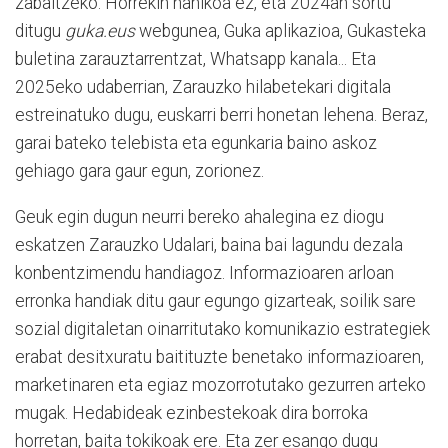
zabaltzeko. Horrekin nahikoa ez, eta 2024an sortu
ditugu
guka.eus
webgunea, Guka aplikazioa, Gukasteka
buletina zarauztarrentzat, Whatsapp kanala... Eta
2025eko udaberrian, Zarauzko hilabetekari digitala
estreinatuko dugu, euskarri berri honetan lehena. Beraz,
garai bateko telebista eta egunkaria baino askoz
gehiago gara gaur egun, zorionez.
Geuk egin dugun neurri bereko ahalegina ez diogu
eskatzen Zarauzko Udalari, baina bai lagundu dezala
konbentzimendu handiagoz. Informazioaren arloan
erronka handiak ditu gaur egungo gizarteak, soilik sare
sozial digitaletan oinarritutako komunikazio estrategiek
erabat desitxuratu baitituzte benetako informazioaren,
marketinaren eta egiaz mozorrotutako gezurren arteko
mugak. Hedabideak ezinbestekoak dira borroka
horretan, baita tokikoak ere. Eta zer esango dugu