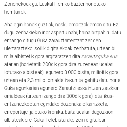
Zorionekoak gu, Euskal Herriko bazter honetako
herritarrok.
Ahalegin honek guztiak, noski, emaitzak eman ditu. Ez
dugu zenbakiekin inor aspertu nahi, baina bizpahiru datu
emango ditugu Guka zarauztarrentzat zer den
ulertarazteko: soilik digitalekoak zenbatuta, urtean bi
mila albistetik gora argitaratzen dira
zarautzguka.eus
atarian (horietatik 200dik gora dira zuzenean udalari
lotutako albisteak); egunero 3.000 bisita, milioitik gora
urtean eta 2,3 milioi orrialde irakurrita; gehitu datu horiei
Guka egunkarian egunero Zarautzi eskaintzen zaizkion
orrialdeak (urtean izango dira 300dik gora); eta, ikus-
entzunezkoetan egindako dozenaka elkarrizketa,
erreportaje, jaietako kronika, baita udalari dagozkion
albisteak ere, Guka Telebistarako zein digitalean