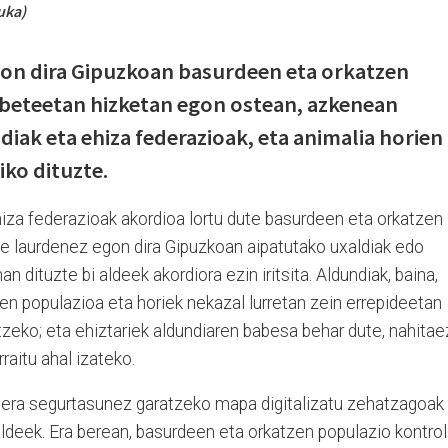
uka)
gon dira Gipuzkoan basurdeen eta orkatzen
abeteetan hizketan egon ostean, azkenean
iak eta ehiza federazioak, eta animalia horien
iko dituzte.
iza federazioak akordioa lortu dute basurdeen eta orkatzen
Urte laurdenez egon dira Gipuzkoan aipatutako uxaldiak edo
an dituzte bi aldeek akordiora ezin iritsita. Aldundiak, baina,
ien populazioa eta horiek nekazal lurretan zein errepideetan
tzeko; eta ehiztariek aldundiaren babesa behar dute, nahitae
rraitu ahal izateko.
rduera segurtasunez garatzeko mapa digitalizatu zehatzagoak
 aldeek. Era berean, basurdeen eta orkatzen populazio kontro