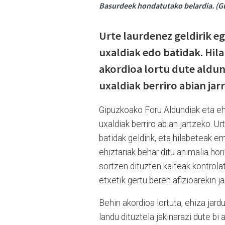
Basurdeek hondatutako belardia. (G
Urte laurdenez geldirik e
uxaldiak edo batidak. Hil
akordioa lortu dute aldund
uxaldiak berriro abian jarr
Gipuzkoako Foru Aldundiak eta eh
uxaldiak berriro abian jartzeko. 
batidak geldirik, eta hilabeteak em
ehiztariak behar ditu animalia hor
sortzen dituzten kalteak kontrola
etxetik gertu beren afizioarekin ja
Behin akordioa lortuta, ehiza ja
landu dituztela jakinarazi dute bi