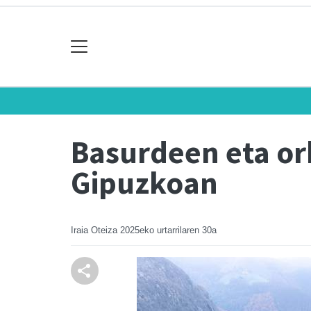
Basurdeen eta ork
Gipuzkoan
Iraia Oteiza
2025eko urtarrilaren 30a