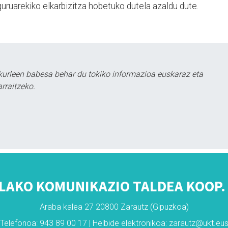
uruarekiko elkarbizitza hobetuko dutela azaldu dute.
kurleen babesa behar du tokiko informazioa euskaraz eta
rraitzeko.
LAKO KOMUNIKAZIO TALDEA KOOP. 
Araba kalea 27 20800 Zarautz (Gipuzkoa)
Telefonoa: 943 89 00 17 | Helbide elektronikoa: zarautz@ukt.eu