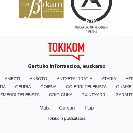
Gertuko informazioa, euskaraz
AMEZTI
ANBOTO
ANTXETA IRRATIA
ATARIA
AZP
TIA
GEURIA
GOIENA
GOIERRI TELEBISTA
GUAIXE
IZMENDI TELEBISTA
ORIO GUKA
TXINTXARRI
ZARAUT
Matx
Gurean
Ttap
Tokikom publizitatea
v16.25.0