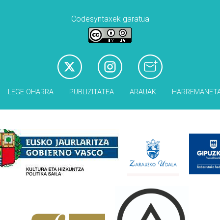
Codesyntaxek garatua
LEGE OHARRA
PUBLIZITATEA
ARAUAK
HARREMANET
Babesleak