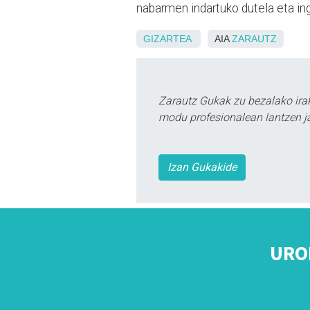
nabarmen indartuko dutela eta ing
GIZARTEA
AIA
ZARAUTZ
Zarautz Gukak zu bezalako ira
modu profesionalean lantzen ja
Izan Gukakide
URO