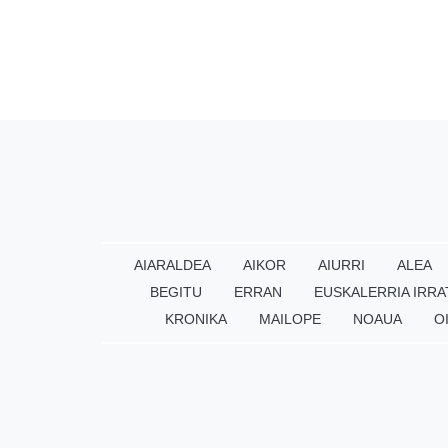
AIARALDEA
AIKOR
AIURRI
ALEA
BEGITU
ERRAN
EUSKALERRIA IRRA
KRONIKA
MAILOPE
NOAUA
O