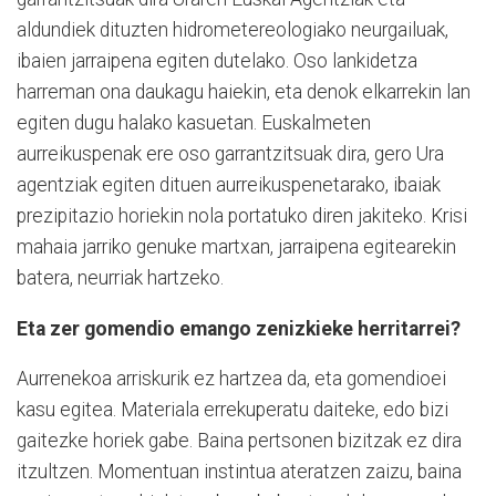
aldundiek dituzten hidrometereologiako neurgailuak,
ibaien jarraipena egiten dutelako. Oso lankidetza
harreman ona daukagu haiekin, eta denok elkarrekin lan
egiten dugu halako kasuetan. Euskalmeten
aurreikuspenak ere oso garrantzitsuak dira, gero Ura
agentziak egiten dituen aurreikuspenetarako, ibaiak
prezipitazio horiekin nola portatuko diren jakiteko. Krisi
mahaia jarriko genuke martxan, jarraipena egitearekin
batera, neurriak hartzeko.
Eta zer gomendio emango zenizkieke herritarrei?
Aurrenekoa arriskurik ez hartzea da, eta gomendioei
kasu egitea. Materiala errekuperatu daiteke, edo bizi
gaitezke horiek gabe. Baina pertsonen bizitzak ez dira
itzultzen. Momentuan instintua ateratzen zaizu, baina