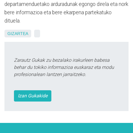
departamenduetako arduradunak egongo direla eta nork
bere informazioa eta bere ekarpena partekatuko
dituela.
GIZARTEA
Zarautz Gukak zu bezalako irakurleen babesa
behar du tokiko informazioa euskaraz eta modu
profesionalean lantzen jarraitzeko.
Izan Gukakide