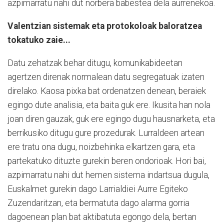
azpimarratu nahi dut norbera babestea dela aurrenekoa.
Valentzian sistemak eta protokoloak baloratzea
tokatuko zaie...
Datu zehatzak behar ditugu, komunikabideetan
agertzen direnak normalean datu segregatuak izaten
direlako. Kaosa pixka bat ordenatzen denean, beraiek
egingo dute analisia, eta baita guk ere. Ikusita han nola
joan diren gauzak, guk ere egingo dugu hausnarketa, eta
berrikusiko ditugu gure prozedurak. Lurraldeen artean
ere tratu ona dugu, noizbehinka elkartzen gara, eta
partekatuko dituzte gurekin beren ondorioak. Hori bai,
azpimarratu nahi dut hemen sistema indartsua dugula,
Euskalmet gurekin dago Larrialdiei Aurre Egiteko
Zuzendaritzan, eta bermatuta dago alarma gorria
dagoenean plan bat aktibatuta egongo dela, bertan