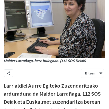
Maider Larrañaga, bere bulegoan. (112 SOS Deiak)
Entzun
Larrialdiei Aurre Egiteko Zuzendaritzako
arduraduna da Maider Larrañaga. 112 SOS
Deiak eta Euskalmet zuzendaritza berean