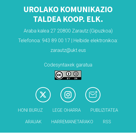
UROLAKO KOMUNIKAZIO
TALDEA KOOP. ELK.
Araba kalea 27 20800 Zarautz (Gipuzkoa)
Telefonoa: 943 89 00 17 | Helbide elektronikoa:
zarautz@ukt.eus
Codesyntaxek garatua
HONI BURUZ
LEGE OHARRA
PUBLIZITATEA
ARAUAK
HARREMANETARAKO
RSS