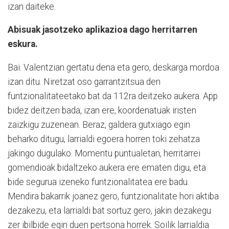
izan daiteke.
Abisuak jasotzeko aplikazioa dago herritarren
eskura.
Bai. Valentzian gertatu dena eta gero, deskarga mordoa
izan ditu. Niretzat oso garrantzitsua den
funtzionalitateetako bat da 112ra deitzeko aukera. App
bidez deitzen bada, izan ere, koordenatuak iristen
zaizkigu zuzenean. Beraz, galdera gutxiago egin
beharko ditugu, larrialdi egoera horren toki zehatza
jakingo dugulako. Momentu puntualetan, herritarrei
gomendioak bidaltzeko aukera ere ematen digu, eta
bide segurua izeneko funtzionalitatea ere badu.
Mendira bakarrik joanez gero, funtzionalitate hori aktiba
dezakezu, eta larrialdi bat sortuz gero, jakin dezakegu
zer ibilbide egin duen pertsona horrek. Soilik larrialdia