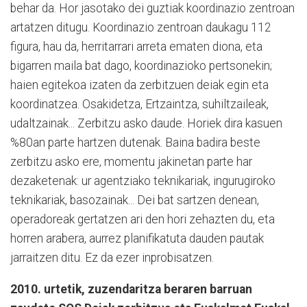
behar da. Hor jasotako dei guztiak koordinazio zentroan
artatzen ditugu. Koordinazio zentroan daukagu 112
figura, hau da, herritarrari arreta ematen diona, eta
bigarren maila bat dago, koordinazioko pertsonekin;
haien egitekoa izaten da zerbitzuen deiak egin eta
koordinatzea. Osakidetza, Ertzaintza, suhiltzaileak,
udaltzainak... Zerbitzu asko daude. Horiek dira kasuen
%80an parte hartzen dutenak. Baina badira beste
zerbitzu asko ere, momentu jakinetan parte har
dezaketenak: ur agentziako teknikariak, ingurugiroko
teknikariak, basozainak... Dei bat sartzen denean,
operadoreak gertatzen ari den hori zehazten du, eta
horren arabera, aurrez planifikatuta dauden pautak
jarraitzen ditu. Ez da ezer inprobisatzen.
2010. urtetik, zuzendaritza beraren barruan