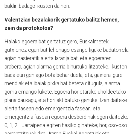
baldin badago ikusten da hori.
Valentzian bezalakorik gertatuko balitz hemen,
zein da protokoloa?
Halako egoera bat gertatuz gero, Euskalmetek
gutxienez egun bat lehenago esango liguke badatorrela,
agian hasieratik alerta laranja bat, eta egoeraren
arabera, agian alarma gorria bihurtuko litzateke. Ikusten
bada euri gehiago bota behar duela, eta, gainera, gure
mendiak eta ibaiak pixka bat beteta ditugula, alarma
gorria emango lukete. Egoera horietarako uholdeetako
plana daukagu, eta hori aktibatuko genuke. Izan daiteke
alerta fasean edo emergentzia fasean, eta
emergentzia fasean egoera desberdinak egon daitezke:
0, 1, 2... Jarraipena egiten hasiko ginateke; hor, oso-oso
garrantzitsuak dira Uraren Euskal Agentziak eta