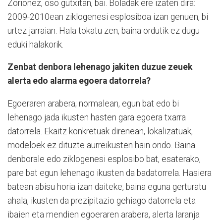
Zorionez, oso gutxitan, bai. Boladak ere izaten dira:
2009-2010ean ziklogenesi esplosiboa izan genuen, bi
urtez jarraian. Hala tokatu zen, baina ordutik ez dugu
eduki halakorik.
Zenbat denbora lehenago jakiten duzue zeuek
alerta edo alarma egoera datorrela?
Egoeraren arabera; normalean, egun bat edo bi
lehenago jada ikusten hasten gara egoera txarra
datorrela. Ekaitz konkretuak direnean, lokalizatuak,
modeloek ez dituzte aurreikusten hain ondo. Baina
denborale edo ziklogenesi esplosibo bat, esaterako,
pare bat egun lehenago ikusten da badatorrela. Hasiera
batean abisu horia izan daiteke, baina eguna gerturatu
ahala, ikusten da prezipitazio gehiago datorrela eta
ibaien eta mendien egoeraren arabera, alerta laranja