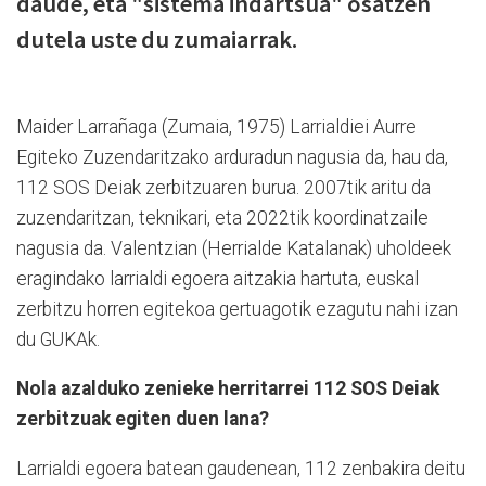
daude, eta "sistema indartsua" osatzen
dutela uste du zumaiarrak.
Maider Larrañaga (Zumaia, 1975) Larrialdiei Aurre
Egiteko Zuzendaritzako arduradun nagusia da, hau da,
112 SOS Deiak zerbitzuaren burua. 2007tik aritu da
zuzendaritzan, teknikari, eta 2022tik koordinatzaile
nagusia da. Valentzian (Herrialde Katalanak) uholdeek
eragindako larrialdi egoera aitzakia hartuta, euskal
zerbitzu horren egitekoa gertuagotik ezagutu nahi izan
du GUKAk.
Nola azalduko zenieke herritarrei 112 SOS Deiak
zerbitzuak egiten duen lana?
Larrialdi egoera batean gaudenean, 112 zenbakira deitu