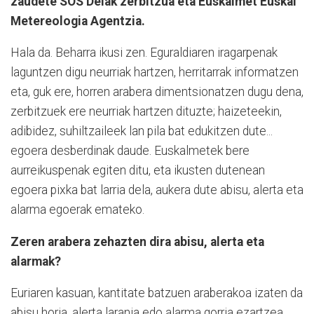
zaudete SOS Deiak zerbitzua eta Euskalmet Euskal
Metereologia Agentzia.
Hala da. Beharra ikusi zen. Eguraldiaren iragarpenak
laguntzen digu neurriak hartzen, herritarrak informatzen
eta, guk ere, horren arabera dimentsionatzen dugu dena,
zerbitzuek ere neurriak hartzen dituzte; haizeteekin,
adibidez, suhiltzaileek lan pila bat edukitzen dute...
egoera desberdinak daude. Euskalmetek bere
aurreikuspenak egiten ditu, eta ikusten dutenean
egoera pixka bat larria dela, aukera dute abisu, alerta eta
alarma egoerak emateko.
Zeren arabera zehazten dira abisu, alerta eta
alarmak?
Euriaren kasuan, kantitate batzuen araberakoa izaten da
abisu horia, alerta laranja edo alarma gorria ezartzea.