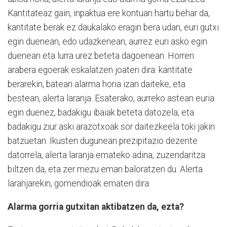
Kantitateaz gain, inpaktua ere kontuan hartu behar da,
kantitate berak ez daukalako eragin bera udan, euri gutxi
egin duenean, edo udazkenean, aurrez euri asko egin
duenean eta lurra urez beteta dagoenean. Horren
arabera egoerak eskalatzen joaten dira: kantitate
berarekin, batean alarma horia izan daiteke, eta
bestean, alerta laranja. Esaterako, aurreko astean euria
egin duenez, badakigu ibaiak beteta datozela, eta
badakigu ziur aski arazotxoak sor daitezkeela toki jakin
batzuetan. Ikusten dugunean prezipitazio dezente
datorrela, alerta laranja emateko adina, zuzendaritza
biltzen da, eta zer mezu eman baloratzen du. Alerta
laranjarekin, gomendioak ematen dira.
Alarma gorria gutxitan aktibatzen da, ezta?