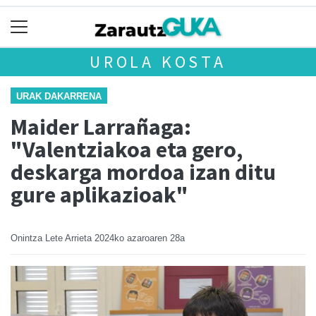
UROLA KOSTA
URAK DAKARRENA
Maider Larrañaga:
"Valentziakoa eta gero,
deskarga mordoa izan ditu
gure aplikazioak"
Onintza Lete Arrieta
2024ko azaroaren 28a