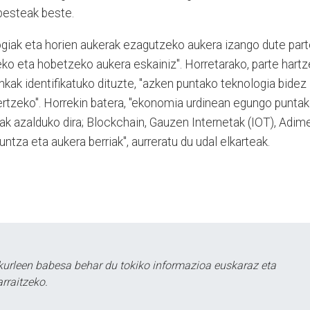
 besteak beste.
giak eta horien aukerak ezagutzeko aukera izango dute par
eko eta hobetzeko aukera eskainiz". Horretarako, parte hart
kak identifikatuko dituzte, "azken puntako teknologia bidez
rtzeko". Horrekin batera, "ekonomia urdinean egungo punta
ak azalduko dira; Blockchain, Gauzen Internetak (IOT), Adim
untza eta aukera berriak", aurreratu du udal elkarteak.
kurleen babesa behar du tokiko informazioa euskaraz eta
rraitzeko.