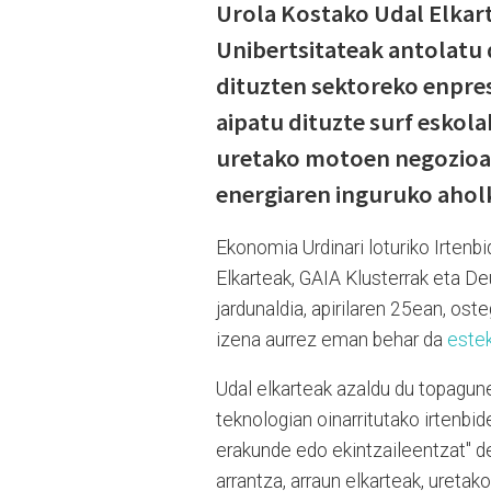
Urola Kostako Udal Elkar
Unibertsitateak antolatu 
dituzten sektoreko enpres
aipatu dituzte surf eskolak
uretako motoen negozioak,
energiaren inguruko aholk
Ekonomia Urdinari loturiko Irtenb
Elkarteak, GAIA Klusterrak eta De
jardunaldia, apirilaren 25ean, ost
izena aurrez eman behar da
este
Udal elkarteak azaldu du topagune
teknologian oinarritutako irtenbi
erakunde edo ekintzaileentzat" del
arrantza, arraun elkarteak, ureta