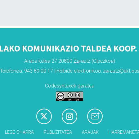
LAKO KOMUNIKAZIO TALDEA KOOP. 
Araba kalea 27 20800 Zarautz (Gipuzkoa)
Telefonoa: 943 89 00 17 | Helbide elektronikoa: zarautz@ukt.eu
Codesyntaxek garatua
LEGE OHARRA
PUBLIZITATEA
ARAUAK
HARREMANET