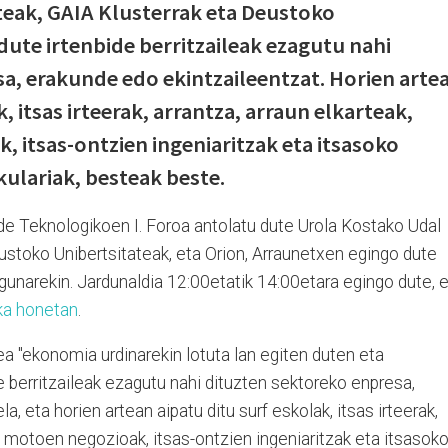
teak, GAIA Klusterrak eta Deustoko
dute irtenbide berritzaileak ezagutu nahi
a, erakunde edo ekintzaileentzat. Horien arte
, itsas irteerak, arrantza, arraun elkarteak,
 itsas-ontzien ingeniaritzak eta itsasoko
ulariak, besteak beste.
ide Teknologikoen I. Foroa antolatu dute Urola Kostako Udal
ustoko Unibertsitateak, eta Orion, Arraunetxen egingo dute
egunarekin. Jardunaldia 12:00etatik 14:00etara egingo dute, 
ka honetan
.
a "ekonomia urdinarekin lotuta lan egiten duten eta
de berritzaileak ezagutu nahi dituzten sektoreko enpresa,
a, eta horien artean aipatu ditu surf eskolak, itsas irteerak,
ko motoen negozioak, itsas-ontzien ingeniaritzak eta itsasok