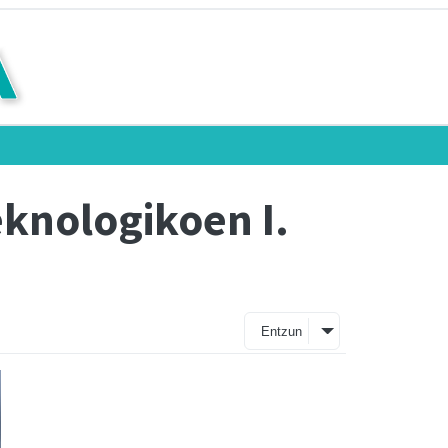
eknologikoen I.
Entzun