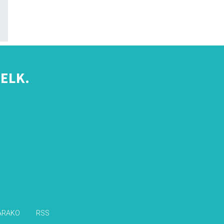
ELK.
s
ARAKO
RSS