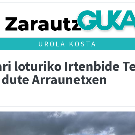
UROLA KOSTA
i loturiko Irtenbide T
 dute Arraunetxen