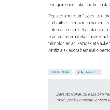
energiaren inguruko aholkulariak,
Topaketa horretan "azken teknolo
hartzaileek, negozioan barneratz
duten enpresen beharrak eta erron
erantzunak emateko aukerak azte
teknologien aplikazioak eta auker
Artifizialak edota bestelako berrik
EKONOMIA
AIA
ZARAUTZ
Zarautz Gukak zu bezalako ira
modu profesionalean lantzen ja