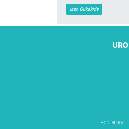
Izan Gukakide
URO
HONI BURUZ