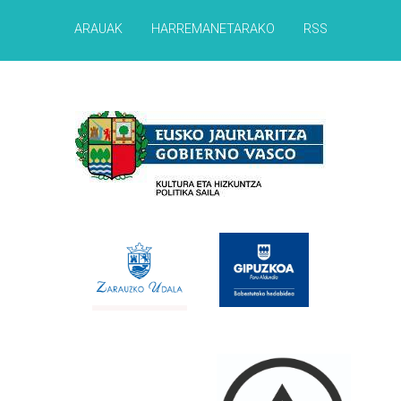
ARAUAK
HARREMANETARAKO
RSS
Babesleak