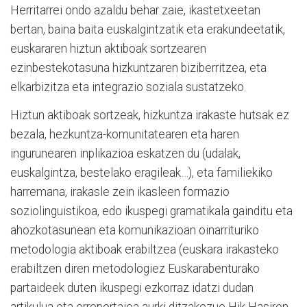
Herritarrei ondo azaldu behar zaie, ikastetxeetan
bertan, baina baita euskalgintzatik eta erakundeetatik,
euskararen hiztun aktiboak sortzearen
ezinbestekotasuna hizkuntzaren biziberritzea, eta
elkarbizitza eta integrazio soziala sustatzeko.
Hiztun aktiboak sortzeak, hizkuntza irakaste hutsak ez
bezala, hezkuntza-komunitatearen eta haren
ingurunearen inplikazioa eskatzen du (udalak,
euskalgintza, bestelako eragileak…), eta familiekiko
harremana, irakasle zein ikasleen formazio
soziolinguistikoa, edo ikuspegi gramatikala gainditu eta
ahozkotasunean eta komunikazioan oinarrituriko
metodologia aktiboak erabiltzea (euskara irakasteko
erabiltzen diren metodologiez Euskarabenturako
partaideek duten ikuspegi ezkorraz idatzi dudan