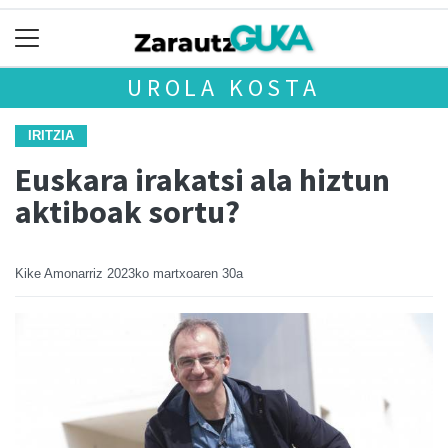
UROLA KOSTA
IRITZIA
Euskara irakatsi ala hiztun
aktiboak sortu?
Kike Amonarriz
2023ko martxoaren 30a