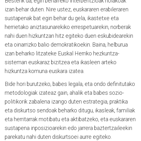
Besterik da, egin beharreko interbentzioak nolakoak
izan behar duten. Nire ustez, euskararen erabileraren
sustapenak bat egin behar du gela, ikastetxe eta
herrietako aniztasunarekiko errespetuarekin, norberak
nahi duen hizkuntzan hitz egiteko duen eskubidearekin
eta oinarrizko balio demokratikoekin. Baina, helburua
izan beharko litzateke Euskal Herriko hezkuntza-
sisteman euskaraz bizitzea eta ikasleen arteko
hizkuntza komuna euskara izatea.
Bide hori burutzeko, babes legala, eta ondo definitutako
metodologiak izateaz gain, ahalik eta babes sozio-
politikorik zabalena izango duten estrategia, praktika
eta diskurtso sendoak beharko ditugu, ikasleak, familiak
eta herritarrak motibatu eta aktibatzeko, eta euskararen
sustapena inposizioarekin edo jarrera baztertzaileekin
parekatu nahi duten diskurtsoei aurre egiteko.