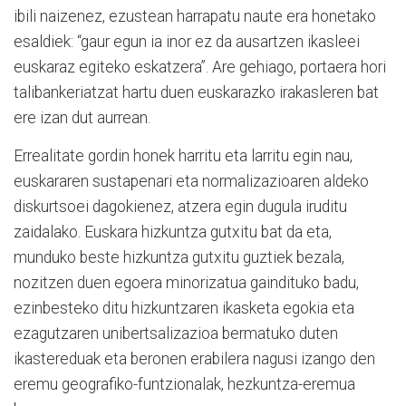
ibili naizenez, ezustean harrapatu naute era honetako
esaldiek: “gaur egun ia inor ez da ausartzen ikasleei
euskaraz egiteko eskatzera”. Are gehiago, portaera hori
talibankeriatzat hartu duen euskarazko irakasleren bat
ere izan dut aurrean.
Errealitate gordin honek harritu eta larritu egin nau,
euskararen sustapenari eta normalizazioaren aldeko
diskurtsoei dagokienez, atzera egin dugula iruditu
zaidalako. Euskara hizkuntza gutxitu bat da eta,
munduko beste hizkuntza gutxitu guztiek bezala,
nozitzen duen egoera minorizatua gaindituko badu,
ezinbesteko ditu hizkuntzaren ikasketa egokia eta
ezagutzaren unibertsalizazioa bermatuko duten
ikastereduak eta beronen erabilera nagusi izango den
eremu geografiko-funtzionalak, hezkuntza-eremua