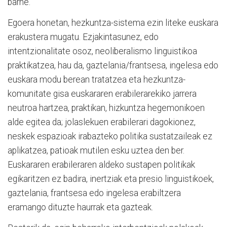
barne.
Egoera honetan, hezkuntza-sistema ezin liteke euskara
erakustera mugatu. Ezjakintasunez, edo
intentzionalitate osoz, neoliberalismo linguistikoa
praktikatzea, hau da, gaztelania/frantsesa, ingelesa edo
euskara modu berean tratatzea eta hezkuntza-
komunitate gisa euskararen erabilerarekiko jarrera
neutroa hartzea, praktikan, hizkuntza hegemonikoen
alde egitea da; jolaslekuen erabilerari dagokionez,
neskek espazioak irabazteko politika sustatzaileak ez
aplikatzea, patioak mutilen esku uztea den ber.
Euskararen erabileraren aldeko sustapen politikak
egikaritzen ez badira, inertziak eta presio linguistikoek,
gaztelania, frantsesa edo ingelesa erabiltzera
eramango dituzte haurrak eta gazteak.