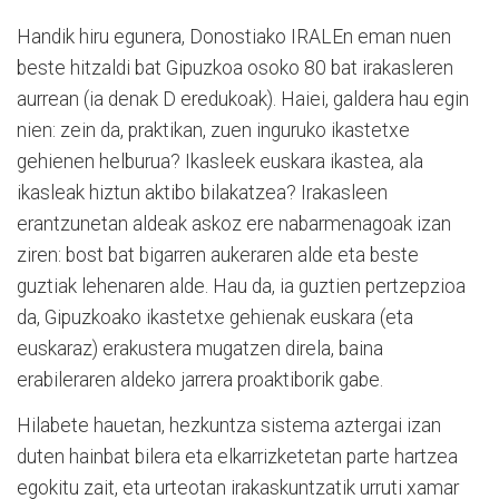
Handik hiru egunera, Donostiako IRALEn eman nuen
beste hitzaldi bat Gipuzkoa osoko 80 bat irakasleren
aurrean (ia denak D eredukoak). Haiei, galdera hau egin
nien: zein da, praktikan, zuen inguruko ikastetxe
gehienen helburua? Ikasleek euskara ikastea, ala
ikasleak hiztun aktibo bilakatzea? Irakasleen
erantzunetan aldeak askoz ere nabarmenagoak izan
ziren: bost bat bigarren aukeraren alde eta beste
guztiak lehenaren alde. Hau da, ia guztien pertzepzioa
da, Gipuzkoako ikastetxe gehienak euskara (eta
euskaraz) erakustera mugatzen direla, baina
erabileraren aldeko jarrera proaktiborik gabe.
Hilabete hauetan, hezkuntza sistema aztergai izan
duten hainbat bilera eta elkarrizketetan parte hartzea
egokitu zait, eta urteotan irakaskuntzatik urruti xamar