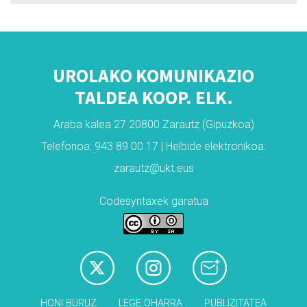
UROLAKO KOMUNIKAZIO
TALDEA KOOP. ELK.
Araba kalea 27 20800 Zarautz (Gipuzkoa)
Telefonoa: 943 89 00 17 | Helbide elektronikoa:
zarautz@ukt.eus
Codesyntaxek garatua
HONI BURUZ
LEGE OHARRA
PUBLIZITATEA