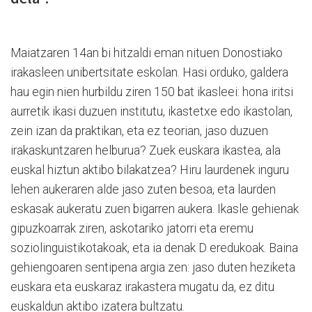
Maiatzaren 14an bi hitzaldi eman nituen Donostiako
irakasleen unibertsitate eskolan. Hasi orduko, galdera
hau egin nien hurbildu ziren 150 bat ikasleei: hona iritsi
aurretik ikasi duzuen institutu, ikastetxe edo ikastolan,
zein izan da praktikan, eta ez teorian, jaso duzuen
irakaskuntzaren helburua? Zuek euskara ikastea, ala
euskal hiztun aktibo bilakatzea? Hiru laurdenek inguru
lehen aukeraren alde jaso zuten besoa, eta laurden
eskasak aukeratu zuen bigarren aukera. Ikasle gehienak
gipuzkoarrak ziren, askotariko jatorri eta eremu
soziolinguistikotakoak, eta ia denak D eredukoak. Baina
gehiengoaren sentipena argia zen: jaso duten heziketa
euskara eta euskaraz irakastera mugatu da, ez ditu
euskaldun aktibo izatera bultzatu.