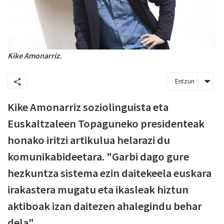
Kike Amonarriz.
Entzun
Kike Amonarriz soziolinguista eta
Euskaltzaleen Topaguneko presidenteak
honako iritzi artikulua helarazi du
komunikabideetara. "Garbi dago gure
hezkuntza sistema ezin daitekeela euskara
irakastera mugatu eta ikasleak hiztun
aktiboak izan daitezen ahalegindu behar
dela".