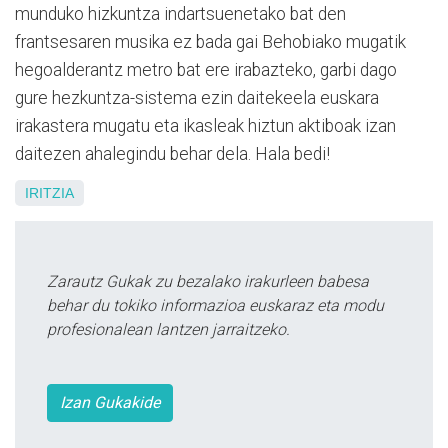
munduko hizkuntza indartsuenetako bat den
frantsesaren musika ez bada gai Behobiako mugatik
hegoalderantz metro bat ere irabazteko, garbi dago
gure hezkuntza-sistema ezin daitekeela euskara
irakastera mugatu eta ikasleak hiztun aktiboak izan
daitezen ahalegindu behar dela. Hala bedi!
IRITZIA
Zarautz Gukak zu bezalako irakurleen babesa
behar du tokiko informazioa euskaraz eta modu
profesionalean lantzen jarraitzeko.
Izan Gukakide