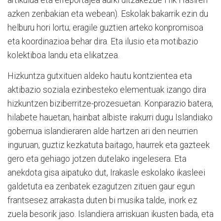
artikulua eta erreportajea aurki ditzakezue Hik Hasiren
azken zenbakian eta webean). Eskolak bakarrik ezin du
helburu hori lortu; eragile guztien arteko konpromisoa
eta koordinazioa behar dira. Eta ilusio eta motibazio
kolektiboa landu eta elikatzea.
Hizkuntza gutxituen aldeko hautu kontzientea eta
aktibazio soziala ezinbesteko elementuak izango dira
hizkuntzen biziberritze-prozesuetan. Konparazio batera,
hilabete hauetan, hainbat albiste irakurri dugu Islandiako
gobernua islandieraren alde hartzen ari den neurrien
inguruan, guztiz kezkatuta baitago, haurrek eta gazteek
gero eta gehiago jotzen dutelako ingelesera. Eta
anekdota gisa aipatuko dut, Irakasle eskolako ikasleei
galdetuta ea zenbatek ezagutzen zituen gaur egun
frantsesez arrakasta duten bi musika talde, inork ez
zuela besorik jaso. Islandiera arriskuan ikusten bada, eta