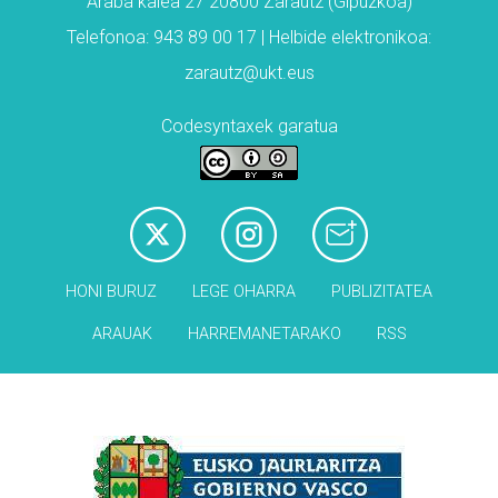
Araba kalea 27 20800 Zarautz (Gipuzkoa)
Telefonoa: 943 89 00 17 | Helbide elektronikoa:
zarautz@ukt.eus
Codesyntaxek garatua
HONI BURUZ
LEGE OHARRA
PUBLIZITATEA
ARAUAK
HARREMANETARAKO
RSS
Babesleak