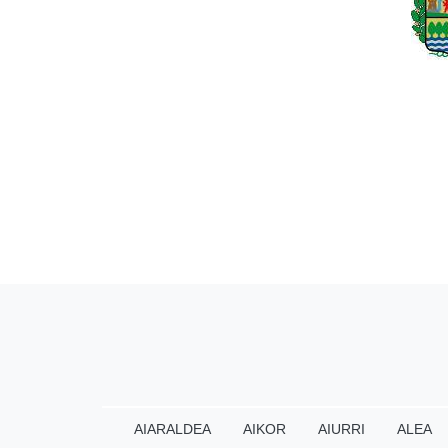
AIARALDEA
AIKOR
AIURRI
ALEA