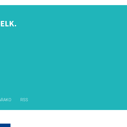
ELK.
s
ARAKO
RSS