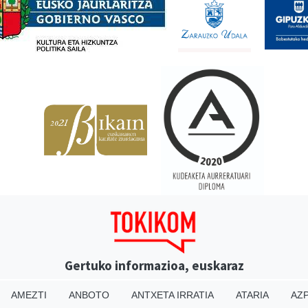
Gertuko informazioa, euskaraz
AMEZTI
ANBOTO
ANTXETA IRRATIA
ATARIA
AZP