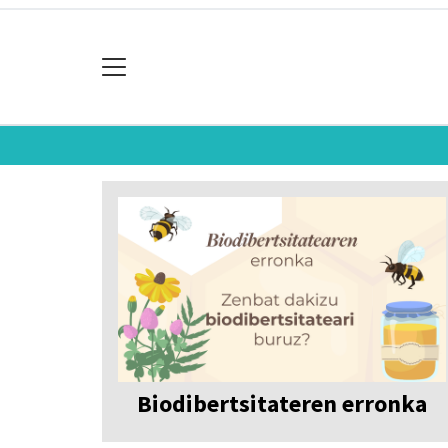
Biodibertsitateren erronka