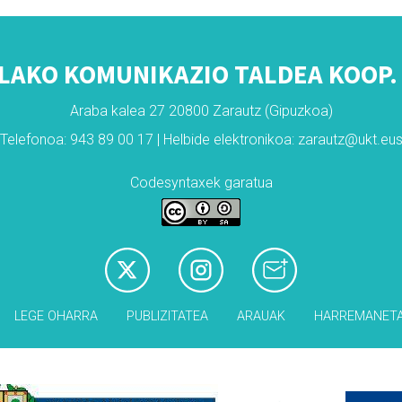
LAKO KOMUNIKAZIO TALDEA KOOP. 
Araba kalea 27 20800 Zarautz (Gipuzkoa)
Telefonoa: 943 89 00 17 | Helbide elektronikoa: zarautz@ukt.eu
Codesyntaxek garatua
LEGE OHARRA
PUBLIZITATEA
ARAUAK
HARREMANET
Babesleak