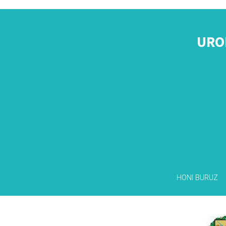
URO
HONI BURUZ